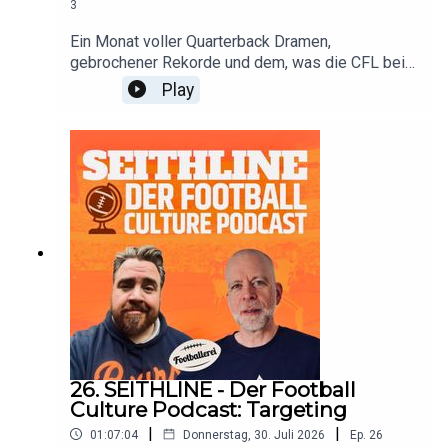
3
musik: Scott Denton
Ein Monat voller Quarterback Dramen,
gebrochener Rekorde und dem, was die CFL bei
Special Teams fundamental von der NFL
Play
unterscheidet. Dazu die Zahlen, die Trends und
die Kanadier, auf die man diese Saison achten
sollte.
26. SEITHLINE - Der Football
Culture Podcast: Targeting
|
|
01:07:04
Donnerstag, 30. Juli 2026
Ep.
26