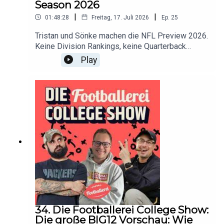
Season 2026
überraschen? All das erfahrt ihr in dieser Folge.
|
|
01:48:28
Freitag, 17. Juli 2026
Ep.
25
Tristan und Sönke machen die NFL Preview 2026.
Keine Division Rankings, keine Quarterback
Analysen. Sondern: Was sind die Themen, die
Play
diese Saison beherrschen werden? Worüber wird
zwischen den Gamedays geredet? Und weil jede
Saison ein Filmplakat verdient: Was wären die
Taglines der Teams?
34. Die Footballerei College Show:
Die große BIG12 Vorschau: Wie