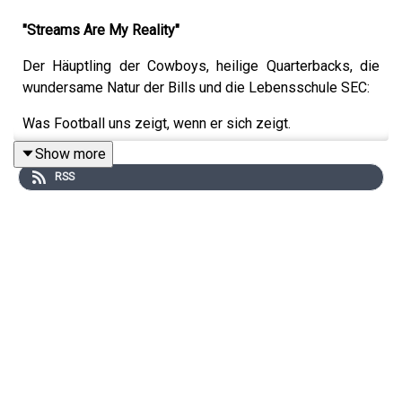
"Streams Are My Reality"
Der Häuptling der Cowboys, heilige Quarterbacks, die
wundersame Natur der Bills und die Lebensschule SEC:
Was Football uns zeigt, wenn er sich zeigt.
Show more
RSS
Tristan und Sönke sprechen in ihrer Premierenfolge über
die neuen Football Dokus der Streaming Dienste und die
bevorstehende TV-Ehe zwischen ESPN und der NFL.
Viel Spaß!
Neuer Podcast "Seithline"
Tristan Seith beleuchtet die