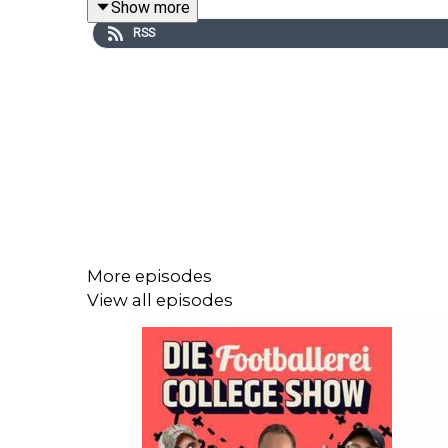
Show more
RSS
Viel Spaß beim Hören!
In diesem Fan-Travel-Podcast geht es um das Erl
Städte, die Stadien, das Tailgating, den „Americ
Tipps, falls ihr auch selbst mal für NFL-Spiele nac
Falls ihr vorhabt, in einer größeren Gruppe für F
More episodes
Die kümmern sich auf Wunsch um alles! Um die Flüg
View all episodes
die Nummer 1 darin mit jahrzehntelanger Erfahrung
Hier findet ihr alle Infos:
https://bit.ly/45KjOiq