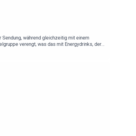
er Sendung, während gleichzeitig mit einem
ielgruppe verengt, was das mit Energydrinks, der
r American Football sagen können.jetzt überall,
rk.Hosts: Tristan Seith und Sönke
ith @soenke_football_73 @footballerei @tderbaer