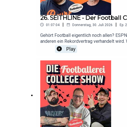
26. SEITHLINE - Der Football 
|
|
01:07:04
Donnerstag, 30. Juli 2026
Ep.
2
Gehört Football eigentlich noch allen? ESPN
anderen ein Rekordvertrag verhandelt wird. 
Manosphere und dem NFL-Anteil an ESPN zu 
Play
wo es Podcasts gibt...Seithline ist eine Pr
UlrichsProducer: Tristan SeithTitelmusik 
@shashcro