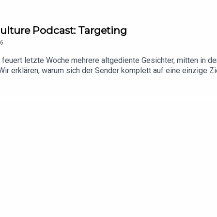
Culture Podcast: Targeting
6
 feuert letzte Woche mehrere altgediente Gesichter, mitten in d
Wir erklären, warum sich der Sender komplett auf eine einzige Z
tun hat, und was die Philosophen Gadamer und Huizinga uns übe
oduktion von Seithmaschine und erscheint im Footballerei Netzwe
und Outro: Tim SanderSprecherin: Shari Asha Crosson@tristan_se