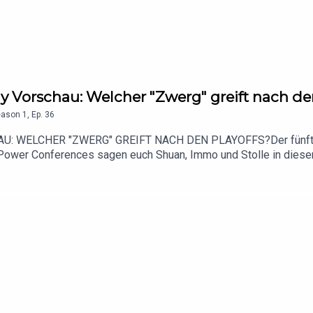
dy Vorschau: Welcher "Zwerg" greift nach de
eason
1
,
Ep.
36
 WELCHER "ZWERG" GREIFT NACH DEN PLAYOFFS?Der fünfte und
Power Conferences sagen euch Shuan, Immo und Stolle in dieser 
ences sind und wie stark die beiden Independents - Notre Dame 
ontender in der American, C-USA, Mountain West, MAC, Sun Belt u
h bei der Vergabe der Playoff-Plätze wieder ein Wörtchen mitre