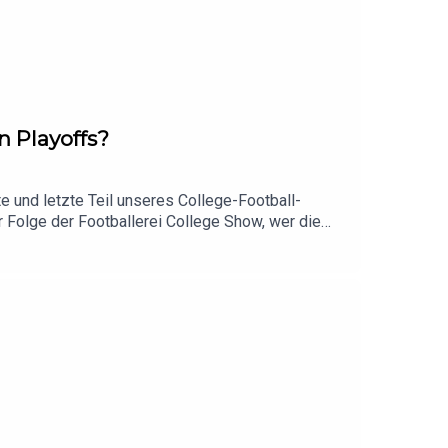
n Playoffs?
 letzte Teil unseres College-Football-
Folge der Footballerei College Show, wer die
und UConn - sein werden. Hier erfahrt ihr im
nd der von den Toten auferstandenen Pac12 sind.
den...