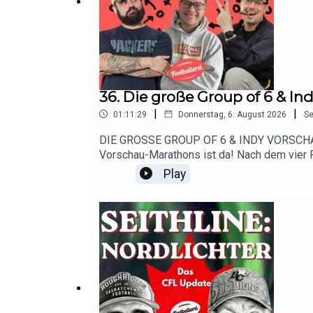
36. Die große Group of 6 & In
|
|
01:11:29
Donnerstag, 6. August 2026
S
DIE GROSSE GROUP OF 6 & INDY VORSCHAU:
Vorschau-Marathons ist da! Nach dem vier 
besten Teams in den sechs kleineren Confer
Play
Eilverfahren, wen unser Trio als die Top-C
Das eine oder andere dieser Teams kann auc