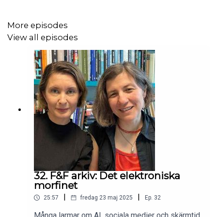
More episodes
View all episodes
32. F&F arkiv: Det elektroniska
morfinet
|
|
25:57
fredag 23 maj 2025
Ep.
32
Många larmar om AI, sociala medier och skärmtid.