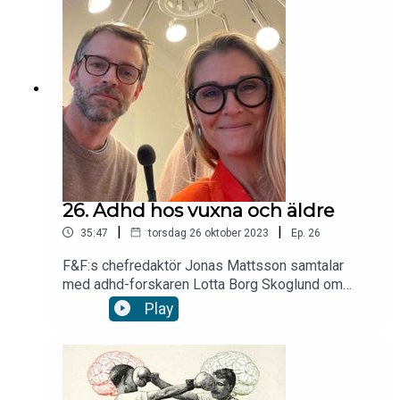
26. Adhd hos vuxna och äldre
|
|
35:47
torsdag 26 oktober 2023
Ep.
26
F&F:s chefredaktör Jonas Mattsson samtalar
med adhd-forskaren Lotta Borg Skoglund om
adhd efter 50. Du får även en inläst version av
Play
artikeln ”Få äldre med adhd har rätt diagnos”. Läs
fler artiklar av Lotta Borg Skoglund på fof.se och
möt henne på hjarndagen.se.