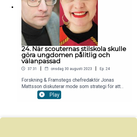
24. När scouternas stilskola skulle
göra ungdomen pålitlig och
välanpassad
|
|
37:31
onsdag 30 augusti 2023
Ep.
24
Forskning & Framstegs chefredaktör Jonas
Mattsson diskuterar mode som strategi för att
styra ungdomar med Emma Severinsson
Play
modehistoriker vid Lunds universitet, och Björn
Lundberg, historiker vid Lunds universitet. Du får
även höra en inläst version av deras artikel ”Alltid
redo! Scouternas stilskola skulle göra ungdomen
pålitlig och välanpassad” från fof.se