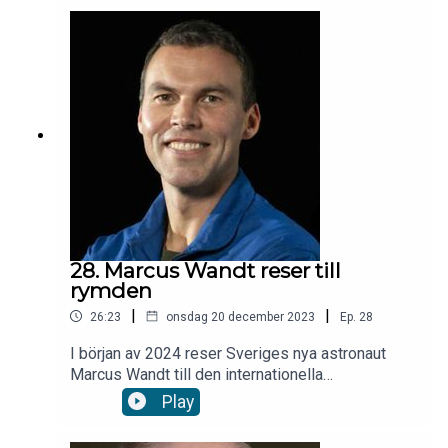
mellan könen jämn. Forskning & Framstegs Lina
Wennersten-Gradert möter Susanne Tienken,
docent och universitetslektor i tyska vid
Stockholms universitet. Missa inte heller Lina
Wennersten-Graderts reportage om
likpredikningar på fof.se
28. Marcus Wandt reser till
rymden
|
|
26:23
onsdag 20 december 2023
Ep.
28
I början av 2024 reser Sveriges nya astronaut
Marcus Wandt till den internationella
rymdstationen ISS. Forskning & Framstegs fysik-
Play
och astronomiredaktör Anna Davour träffade
honom i Köln där han förbereder sig för sin