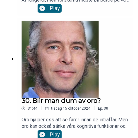
att förstå vad som händer i den ”svarta lådan”.
Play
Forskning & Framstegs Anna Davour samtalar
med Amy Loutfi, programdirektör på
forskningsprogrammet Wasp och professor i
datavetenskap och vicerektor för AI vid Örebro
universitet. Läs en kortad version av intervjun här.
30. Blir man dum av oro?
|
|
31:44
tisdag 15 oktober 2024
Ep.
30
Oro hjälper oss att se faror innan de inträffar. Men
oro kan också sänka våra kognitiva funktioner och
bidra till andra psykiska besvär. Forskning &
Play