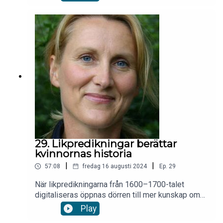
Framstegs chefredaktör samtalar med KI-
forskaren och psykologen Erik Andersson, som
har utvecklat ett självhjälpsprogram för ohjälpsam
oro. Läs även Erik Anderssons artikel på fof.se.
29. Likpredikningar berättar
kvinnornas historia
|
|
57:08
fredag 16 augusti 2024
Ep.
29
När likpredikningarna från 1600–1700-talet
digitaliseras öppnas dörren till mer kunskap om
kvinnor under stormaktstiden. Till skillnad från i
Play
många andra historiska källor är fördelningen