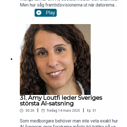
Men hur såg framtidsvisionerna ut när datorerna
gjorde sin entré? Redaktörerna Lina Wennersten-
Play
Gradert och Anna Davour dyker ner i Forskning &
Framstegs arkiv och hittar artikeln "Mikrodatorn –
elektroniskt morfin, övervakare,
världsförbättrare?"
31. Amy Loutfi leder Sveriges
största AI-satsning
|
|
50:26
fredag 14 mars 2025
Ep.
31
Som medborgare behöver man inte veta exakt hur
AI fungerar, men forskarna måste bli bättre på vad