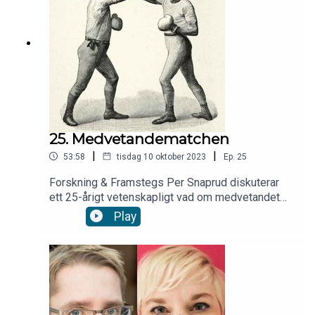
25. Medvetandematchen
|
|
53:58
tisdag 10 oktober 2023
Ep.
25
Forskning & Framstegs Per Snaprud diskuterar
ett 25-årigt vetenskapligt vad om medvetandet
med filosofen David Chalmers och hjärnforskaren
Play
Christof Koch. Du får även en inläst version av
Per Snapruds reportage Medvetandematchen ur
F&F 8/2023. Artikeln finns även att läsa här.