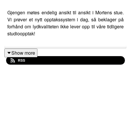
Gjengen møtes endelig ansikt til ansikt i Mortens stue.
Vi prøver et nytt opptakssystem i dag, så beklager på
forhånd om lydkvaliteten ikke lever opp til våre tidligere
studioopptak!
Show more
Oscar utdelingen foregikk natt til mandag, og vi går
RSS
gjennom de nominerte og vinnerne. Vi har dessverre
ikke fått sett alle filmene, delvis på grunn av pandemien
vi er i, men det er flere filmer som utpeker seg som gode
og interessante.
Godt lytt!