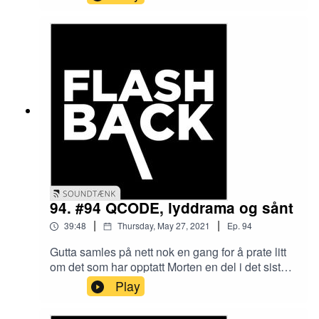
Soundtænk og alle gjester vi har hatt på
podcasten.Takk for oss! <3
94. #94 QCODE, lyddrama og sånt
|
|
39:48
Thursday, May 27, 2021
Ep.
94
Gutta samles på nett nok en gang for å prate litt
om det som har opptatt Morten en del i det siste -
nemlig drama podcasts, eller radioteater eller
Play
lyddrama om du vil. Godt lytt! Lenker:
https://7lamb.com/ https://qcodemedia.com/