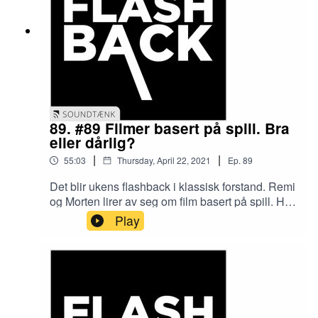
89. #89 Filmer basert på spill. Bra
eller dårlig?
|
|
55:03
Thursday, April 22, 2021
Ep.
89
Det blir ukens flashback i klassisk forstand. Remi
og Morten lirer av seg om film basert på spill. Hva
de syns om det? Hør på episoden.Morten dryler
Play
til med en sang i "Under radaren". Lenke til den
finner du under her.Godt
lytt!https://youtu.be/vF_KDPfSIAw