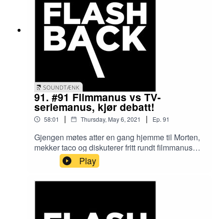
91. #91 Filmmanus vs TV-
seriemanus, kjør debatt!
|
|
58:01
Thursday, May 6, 2021
Ep.
91
Gjengen møtes atter en gang hjemme til Morten,
mekker taco og diskuterer fritt rundt filmmanus
versus TV-seriemanus. Dagens strømme baserte
Play
mediebilde byr både på fordeler og ulemper, det
er iallefall EN ting gutta kan enes
om. Flashbacks: Mare of Easttown, Shadow and
Bone, Blackout og The Left RIght Game. Under
radaren: Waiting Godt lytt!