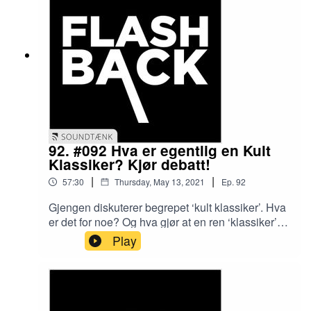
Mortens drømmefilm:Genre:
Thriller/MysteryDirected by: M. Night
ShyamalanProduced by: Brad PittWritten by:
Christopher Nolan & Jonathan NolanCast: Will
Smith & Kate WinsletCinematography by: Roger
DeakinsMusic by: Hildur GuðnadóttirProduction
design by: Arthur MaxFilm editing by: Margaret
Sixel
92. #092 Hva er egentlig en Kult
Klassiker? Kjør debatt!
|
|
57:30
Thursday, May 13, 2021
Ep.
92
Gjengen diskuterer begrepet ‘kult klassiker’. Hva
er det for noe? Og hva gjør at en ren ‘klassiker’
får ‘kult’ status? Dette og mer snacks kan du nyte
Play
deg gjennom i dagens episode.Godt lytt!