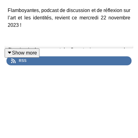
Flamboyantes, podcast de discussion et de réflexion sur
l’art et les identités, revient ce mercredi 22 novembre
2023 !
J’y ai mis le cœur et le flex, toujours, comme les
Show more
invité.es qui viendront à mon micro cette saison.
RSS
Lors des deux premières saisons, je suis parti à la
rencontre de drag queens, incarnation suprême de la
flamboyance. Dans chacun des épisodes, ces artistes
m’ont parlé de leurs parcours, leurs goûts, la
reconnaissance de leur art et leurs visions de la société.
Pour cette nouvelle saison et deux ans plus tard,