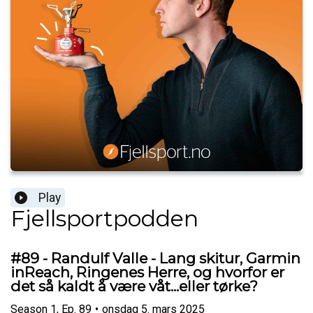
Play
Fjellsportpodden
#89 - Randulf Valle - Lang skitur, Garmin
inReach, Ringenes Herre, og hvorfor er
det så kaldt å være våt...eller tørke?
Season
1
,
Ep.
89
•
onsdag 5. mars 2025