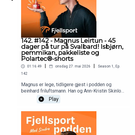
142. #142 - Magnus Leirtun - 45
dager på tur på Svalbard! Isbjørn,
pemmikan, pakkeliste og
Polartec®-shorts
|
|
01:16:49
onsdag 27. mai 2026
Season
1
,
Ep.
142
Magnus er lege, tidligere gjest i podden og
beinhard friluftsmann. Han og Ann-Kristin Skinlo
har akkurat gått 700 km på Svalbard fra Sørneset i
Play
sør til Magdalenefjorden i nordvest. Magnus tar
oss gjennom turen og noen av valgene han tok på
utstyrsfronten!