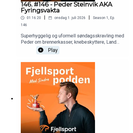
146. #146 - Peder Steinvik AKA
Fyringsvakta
|
|
01:16:20
onsdag 1. juli 2026
Season
1
,
Ep.
146
Superhyggelig og uformell søndagsskravling med
Peder om brennerkasser, knebeskyttere, Land
Cruiser, Mountain Equipment og mye mer. Sjekk ut
Play
https://fyringsvakta.no/ om du er mye på
vintertur!