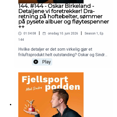
144. #144 - Oskar Birkeland -
Detaljene vi foretrekker! Dra-
retning på hoftebelter, sømmer
på pysete albuer og fløytespenner
++
|
|
01:04:08
onsdag 10. juni 2026
Season
1
,
Ep.
144
Hvilke detaljer er det som virkelig gjør et
friluftsprodukt helt outstanding? Oskar og Sindre
går gjennom sine høyst subjektive preferanser
Play
details schimtails på sekker, klær og annet utstyr!