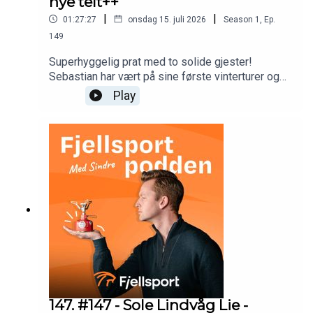
nye telt++
|
|
01:27:27
onsdag 15. juli 2026
Season
1
,
Ep.
149
Superhyggelig prat med to solide gjester!
Sebastian har vært på sine første vinterturer og
hvordan gikk det egentlig? Skjult
Play
lytterkonkurranse i episoden! Vi oppsummerer og
prater om smått og stort innenfor friluftsliv. Sjekk
forresten ut YT-kanalen til Sebastian -->
https://www.youtube.com/@WingeiskauenSend
inn kodeordene til inspirasjon@fjellsport.no innen
10/8/2026 for å være med
147. #147 - Sole Lindvåg Lie -