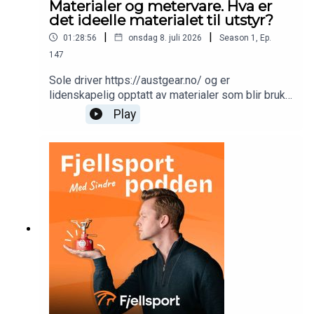
Materialer og metervare. Hva er
det ideelle materialet til utstyr?
|
|
01:28:56
onsdag 8. juli 2026
Season
1
,
Ep.
147
Sole driver https://austgear.no/ og er
lidenskapelig opptatt av materialer som blir brukt
i tarp, telt, ryggsekker++. Vi går gjennom fordeler
Play
og ulemper med de vanligste materialene som
brukes! Knallgod prat.