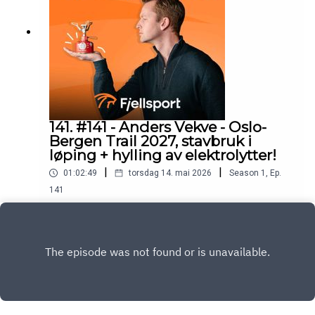
141. #141 - Anders Vekve - Oslo-
Bergen Trail 2027, stavbruk i
løping + hylling av elektrolytter!
|
|
01:02:49
torsdag 14. mai 2026
Season
1
,
Ep.
141
Anders løper laaaange turer. Vi prater om hva som
gikk galt under OBT 2025 og hvordan han
forbereder seg til 2027. Vi har også en god prat
Play
om staver til løping!-Terrengløping, OBT2027,
trailrun, løping, kondis, Leki, ultraløp