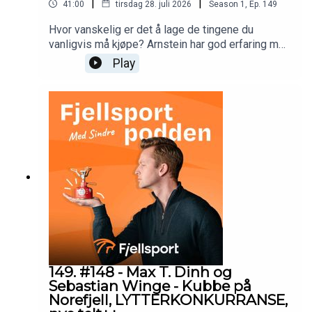
|
|
41:00
tirsdag 28. juli 2026
Season
1
,
Ep.
149
Hvor vanskelig er det å lage de tingene du
vanligvis må kjøpe? Arnstein har god erfaring med
3D-printing og tar oss gjennom the basics.
Play
149. #148 - Max T. Dinh og
Sebastian Winge - Kubbe på
Norefjell, LYTTERKONKURRANSE,