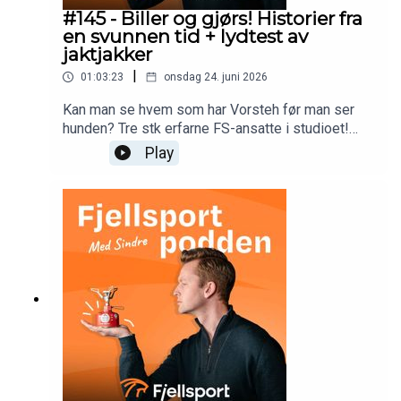
#145 - Biller og gjørs! Historier fra
en svunnen tid + lydtest av
jaktjakker
|
01:03:23
onsdag 24. juni 2026
Kan man se hvem som har Vorsteh før man ser
hunden? Tre stk erfarne FS-ansatte i studioet!
Jan Tore (founding father) debuterer i
Play
podcastformatet og gjør en super jobb! Vi
diskuterer mye mellom himmel og jord rundt jakt,
fiske og friluftsliv!