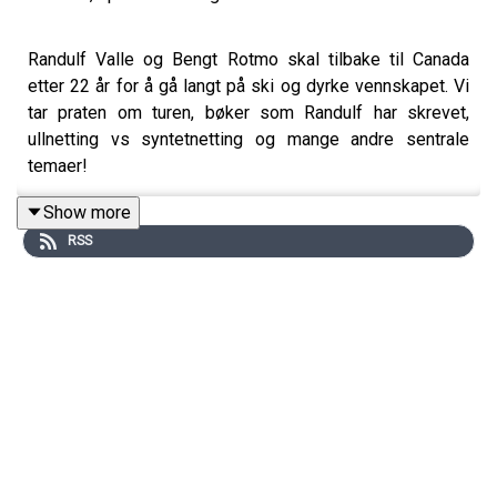
Randulf Valle og Bengt Rotmo skal tilbake til Canada
etter 22 år for å gå langt på ski og dyrke vennskapet. Vi
tar praten om turen, bøker som Randulf har skrevet,
ullnetting vs syntetnetting og mange andre sentrale
temaer!
Sjekk ut Randulf sin egen nettside og podcast:
Show more
https://randulfvalle.no/
RSS
Tips og råd om inReach:
https://www.fjellsport.no/tips-
og-rad/garmin/inreach