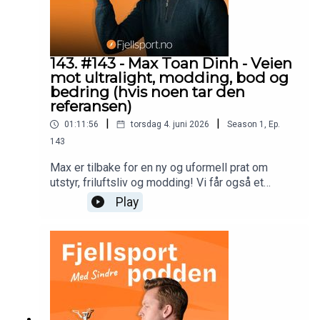
143. #143 - Max Toan Dinh - Veien
mot ultralight, modding, bod og
bedring (hvis noen tar den
referansen)
|
|
01:11:56
torsdag 4. juni 2026
Season
1
,
Ep.
143
Max er tilbake for en ny og uformell prat om
utstyr, friluftsliv og modding! Vi får også et
gjenhør med den sagnomsuste spalten "fortell
Play
meg om boden". Sindre har fått sommerferie fra 3.
juni. God stemning.