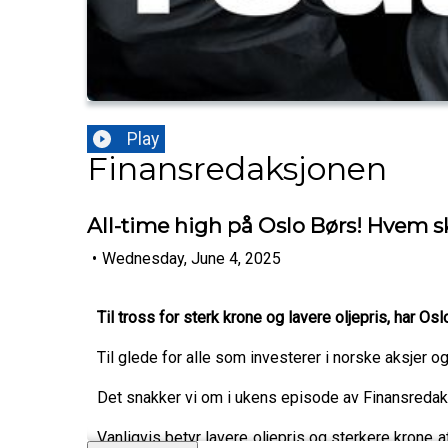
Play
Finansredaksjonen
All-time high på Oslo Børs! Hvem s
•
Wednesday, June 4, 2025
Til tross for sterk krone og lavere oljepris, har Os
Til glede for alle som investerer i norske aksjer o
Det snakker vi om i ukens episode av Finansreda
Vanligvis betyr lavere oljepris og sterkere krone 