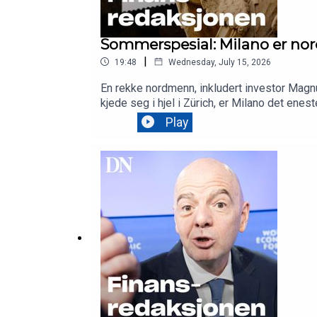
Sommerspesial: Milano er no
|
19:48
Wednesday, July 15, 2026
En rekke nordmenn, inkludert investor Magnu
kjede seg i hjel i Zürich, er Milano det enes
historier fra Dagens Næringsliv.Finansredaks
Play