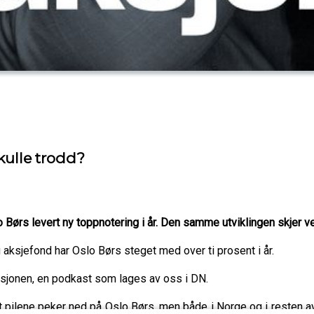
kulle trodd?
lo Børs levert ny toppnotering i år. Den samme utviklingen skjer v
g aksjefond har Oslo Børs steget med over ti prosent i år.
ksjonen, en podkast som lages av oss i DN.
at pilene peker ned på Oslo Børs, men både i Norge og i resten av