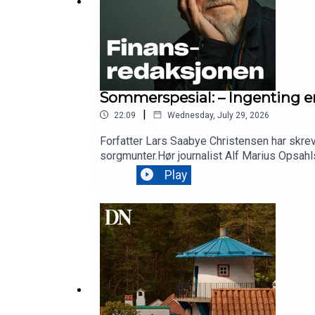
Sommerspesial: – Ingenting er
|
22:09
Wednesday, July 29, 2026
Forfatter Lars Saabye Christensen har skreve
sorgmunter.Hør journalist Alf Marius Opsahls
Play