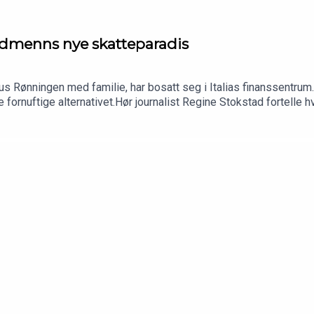
rdmenns nye skatteparadis
s Rønningen med familie, har bosatt seg i Italias finanssentrum.–
te fornuftige alternativet.Hør journalist Regine Stokstad fortelle
jonen er tilbake i uke 32.