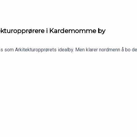
tektur­opprørere i Kardemomme by
s som Arkitekturopprørets idealby. Men klarer nordmenn å bo der