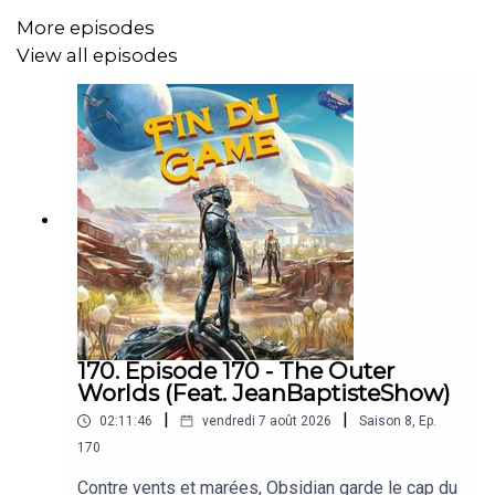
https://www.patreon.com/findugame
More episodes
Rejoignez le club de lecture sur Discord :
View all episodes
https://discord.gg/YTGbSkN
Si vous réalisez un achat sur Top Achat, vous pouvez
entrer le code créateur FINDUGAME pour soutenir
l'émission.
170. Episode 170 - The Outer
Worlds (Feat. JeanBaptisteShow)
|
|
02:11:46
vendredi 7 août 2026
Saison
8
,
Ep.
170
Contre vents et marées, Obsidian garde le cap du