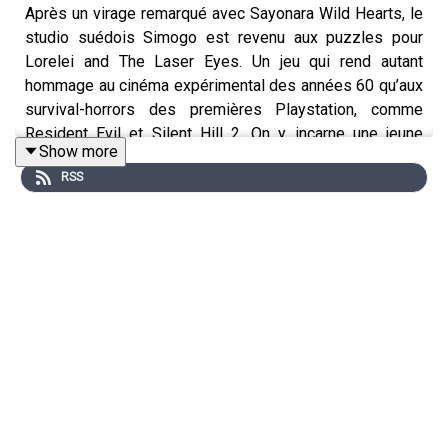
Après un virage remarqué avec Sayonara Wild Hearts, le
studio suédois Simogo est revenu aux puzzles pour
Lorelei and The Laser Eyes. Un jeu qui rend autant
hommage au cinéma expérimental des années 60 qu’aux
survival-horrors des premières Playstation, comme
Resident Evil et Silent Hill 2. On y incarne une jeune
Show more
femme (presque) seule dans un immense manoir, qui va
RSS
devoir naviguer entre les époques mais aussi et surtout
les cadenas, qui ferment tout objet pouvant s’ouvrir. Une
sorte d’escape game géant où les mathématiques sont
rois, même si on reste au niveau du brevet des collèges.
Le plus dur reste de comprendre ce que Lorelei and The
Laser Eyes raconte, vue sa tendance à multiplier les
pirouettes narratives et les références. C’est de l’Art,
tout simplement.
Merci à nos patreotes qui financent l'émission sur