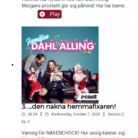
Morgans prostatit gör sig påmind! Hur har barnen
landat på sin nya plats? Och självklart bjuds vi på
Play
tv-serietips! Välkommen!
3. ...den nakna hemmafixaren!
|
|
38:34
Wednesday, October 7, 2020
Season
2
,
Ep.
3
Varning för NAKENCHOCK! Hur sexig känner sig