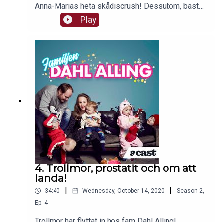
Anna-Marias heta skådiscrush! Dessutom, bästa
flyttipsen! Välkommen!
Play
4. Trollmor, prostatit och om att
landa!
|
|
34:40
Wednesday, October 14, 2020
Season
2
,
Ep.
4
Trollmor har flyttat in hos fam Dahl Alling!