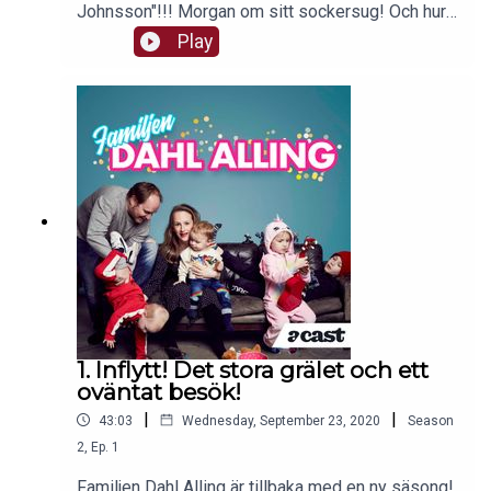
Johnsson"!!! Morgan om sitt sockersug! Och hur
går det med grannsämjan egentligen? Välkommen
Play
till Familjen Dahl Alling.
1. Inflytt! Det stora grälet och ett
oväntat besök!
|
|
43:03
Wednesday, September 23, 2020
Season
2
,
Ep.
1
Familjen Dahl Alling är tillbaka med en ny säsong!