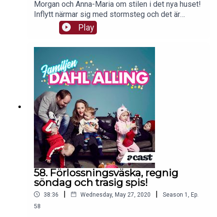
Morgan och Anna-Maria om stilen i det nya huset!
Inflytt närmar sig med stormsteg och det är
mycket kvar som måste fixas. Gräsmattan ska
Play
rullas ut... men det blir väl inga problem!??
58. Förlossningsväska, regnig
söndag och trasig spis!
|
|
38:36
Wednesday, May 27, 2020
Season
1
,
Ep.
58