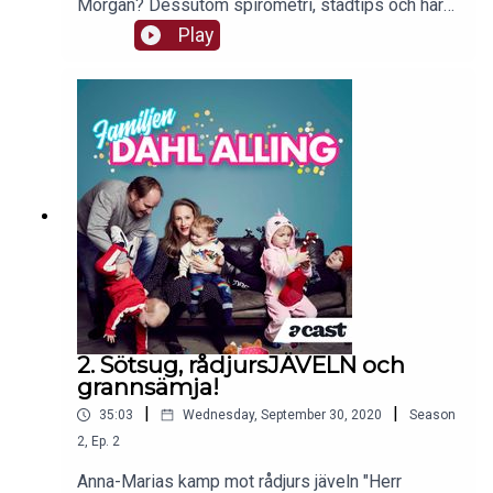
Morgan? Dessutom spirometri, städtips och har
det skurit sig i tv-serie soffan?
Play
2. Sötsug, rådjursJÄVELN och
grannsämja!
|
|
35:03
Wednesday, September 30, 2020
Season
2
,
Ep.
2
Anna-Marias kamp mot rådjurs jäveln "Herr