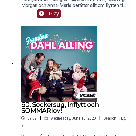
Morgan och Anna-Maria berättar allt om flytten till
drömhuset. Och vad handlar det stora grälet om
Play
egentligen?Välkommen!
60. Sockersug, inflytt och
SOMMARlov!
|
|
39:09
Wednesday, June 10, 2020
Season
1
,
Ep.
60