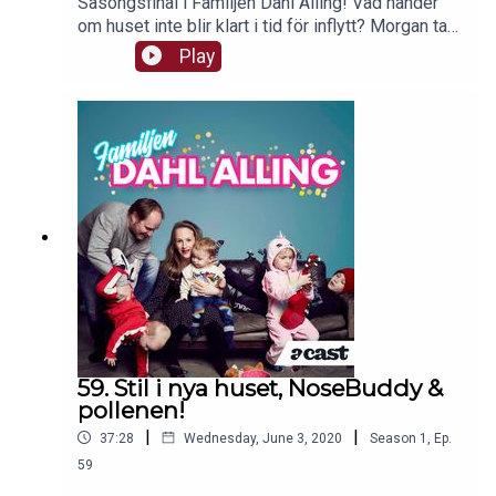
Säsongsfinal i Familjen Dahl Alling! Vad händer
om huset inte blir klart i tid för inflytt? Morgan tar
itu med sitt sockersug och Anna-Maria har varit
Play
framme med saxen!! Familjen Dahl Alling tar lite
sommarlov men är tillbaka i höst igen!
59. Stil i nya huset, NoseBuddy &
pollenen!
|
|
37:28
Wednesday, June 3, 2020
Season
1
,
Ep.
59