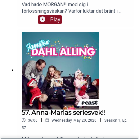
Vad hade MORGAN!! med sig i
förlossningsväskan? Varför luktar det bränt i
familjen Dahl Allings kök? Och hur ska det gå med
Play
internet i nya huset!??
57. Anna-Marias seriesvek!!
|
|
36:00
Wednesday, May 20, 2020
Season
1
,
Ep.
57