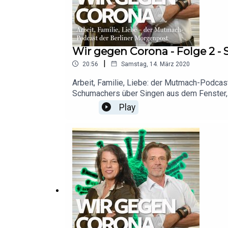
Wir bedanken uns bei Markus C. Hurek für das toll
Wir gegen Corona - Folge 2 - 
|
20:56
Samstag, 14. März 2020
Arbeit, Familie, Liebe: der Mutmach-Podca
Schumachers über Singen aus dem Fenster, 
viruskompatible Tagesabläufe, über das Ve
Play
Straßenkonzerte und den unmoralischen Ge