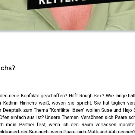
ichs?
rden neue Konflikte geschaffen? Hilft Rough Sex? Wie lange hä
athrin Hinrichs weiß, wovon sie spricht: Sie hat täglich ver
Im Deeptalk zum Thema "Konflikte lösen" wollen Suse und Hajo
fen einfach aus ist? Unsere Themen: Versöhnen sich Paare schn
ich mein Partner fest, wenn ich den Raum verlassen möchte
nktioniert der Sex noch, wenn Paare sich Mutti und Vati nennen