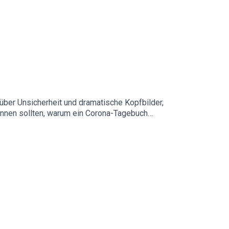
über Unsicherheit und dramatische Kopfbilder,
innen sollten, warum ein Corona-Tagebuch
rum nur ein starkes Individuum ein Gewinn für die
acher.de