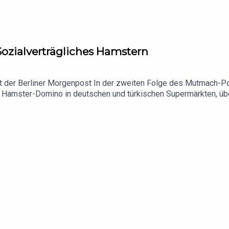
e Coverfoto.
Sozialverträgliches Hamstern
st der Berliner Morgenpost In der zweiten Folge des Mutmach-P
Hamster-Domino in deutschen und türkischen Supermärkten, übe
rschlampungsrisiko im Homeoffice, die einmalige Chance zum r
danken des Tages.