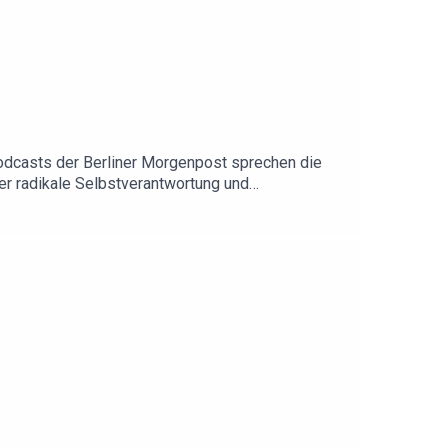
odcasts der Berliner Morgenpost sprechen die
r radikale Selbstverantwortung und
egelmäßigen Sport, Waldspaziergänge,