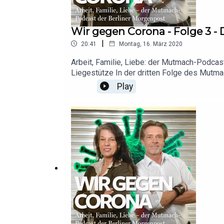
Wir gegen Corona - Folge 3 
|
20:41
Montag, 16. März 2020
Arbeit, Familie, Liebe: der Mutmach-Podca
Liegestütze In der dritten Folge des Mutmach-Podcasts der Berliner Morgenpost entschuldigen sich die Schumachers für Fakenews, räumen eine
Gewürzschublade auf und fahnden nach wei
Play
reden über den Umgang mit Wut und Nähestre
vorübergehenden Rückzug.