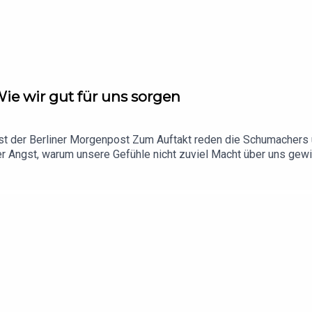
, Kriminalroman, Droemer Knaur Verlag.
Wie wir gut für uns sorgen
r Spaß in den besten Jahren
st der Berliner Morgenpost Zum Auftakt reden die Schumachers 
er Angst, warum unsere Gefühle nicht zuviel Macht über uns gew
 Lösung sind, wie wir Sicherheit und Optimismus gewinnen und wa
(Metta) und Gelassenheit (Reise zum guten Ort) unter
suseschum