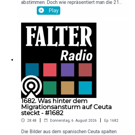
abstimmen. Doch wie repräsentiert man die 21
Länder der Eurozone, ohne dass sich jemand
Play
benachteiligt fühlt? Darüber spricht Falter-
Redakteurin Lale Ohlrogge mit dem EU-
Finanzexperten Thomas Wieser und Hans-
Christian Kogler vom Salzburger Design-Studio
PunktFormStrich, der mit seinem Entwurf zu den
Finalisten gehört.
1682. Was hinter dem
Migrationsansturm auf Ceuta
steckt - #1682
|
|
28:48
Donnerstag, 6. August 2026
Ep.
1682
Die Bilder aus dem spanischen Ceuta spalten