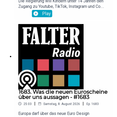
Die Regierung will Kindern unter 14 Jahren den
Zugang zu Youtube, TikTok, Instagram und Co.
verbieten. Doch es gibt Zweifel an der
Play
Umsetzbarkeit des geplanten Gesetzes. Warum
der Gesundheitspsychologe Oliver
Scheibenbogen den Entwurf dennoch begrüßt und
warum Smartphones laut ihm das Kokain des 21.
Jahrhunderts sind, erklärt er im Gespräch mit
Tessa Szyszkowitz.
1683. Was die neuen Euroscheine
über uns aussagen - #1683
|
|
25:03
Samstag, 8. August 2026
Ep.
1683
Europa darf über das neue Euro Design