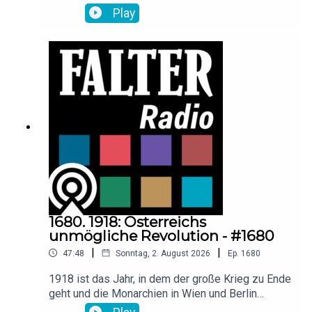
ihre Partner – Verbreitung und Mittäterschaft
Play
fremder Männer im Internet. Das grausame
Muster, das durch den Fall der Französin Gisèle
Pelicot erstmals globale Aufmerksamkeit
erreichte, ist viel weiter verbreitet, als bislang
vorstellbar war. Die Gesetze sind zu schwach,
das Wissen der Behörden bescheiden, so das
Resultat ihrer Recherche, berichten Nina
Horaczek und Florian Klenk im Gespräch mit
Raimund Löw.
1680. 1918: Österreichs
unmögliche Revolution - #1680
|
|
47:48
Sonntag, 2. August 2026
Ep.
1680
1918 ist das Jahr, in dem der große Krieg zu Ende
geht und die Monarchien in Wien und Berlin
gestürzt werden, so wie zuvor bereits das