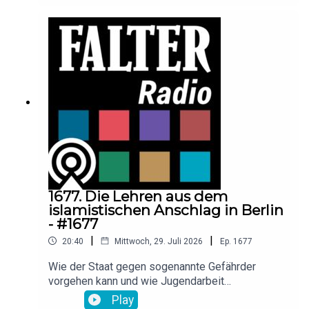
Welche Auswirkungen hat der Machtwechsel in
London für die EU? Raimund Löw diskutiert mit
der Großbritannien-Expertin und Politologin
Melanie Sully, dem langjährigen EU-Ressortchef
der Presse, Wolfgang Böhm, und
Korrespondentin Tessa Szyszkowitz.
1677. Die Lehren aus dem
islamistischen Anschlag in Berlin
- #1677
|
|
20:40
Mittwoch, 29. Juli 2026
Ep.
1677
Wie der Staat gegen sogenannte Gefährder
vorgehen kann und wie Jugendarbeit
gegensteuert: Der inzwischen getötete 21-jährige
Play