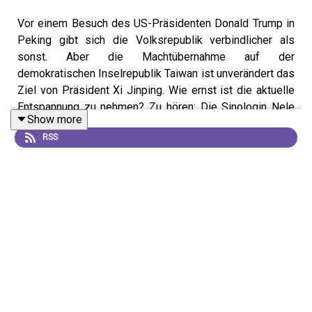
Vor einem Besuch des US-Präsidenten Donald Trump in
Peking gibt sich die Volksrepublik verbindlicher als
sonst. Aber die Machtübernahme auf der
demokratischen Inselrepublik Taiwan ist unverändert das
Ziel von Präsident Xi Jinping. Wie ernst ist die aktuelle
Entspannung zu nehmen? Zu hören: Die Sinologin Nele
Show more
Noesselt (Uni Duisburg), der Taiwan-Experte Frederic
RSS
Krumbein und die Journalistin Marlies Eder (Die Presse)
im Bruno Kreisky Forum bei Raimund Löw.