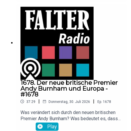
Schmeller (Stadt Wien Umweltschutz), Isa Klee
(Städteplanerin mit Fokus auf Artenvielfalt in der
Stadt), Dominique Zimmermann (Kuratorin NHM
und Falter-Autorin) und FALTER-Redakteurin
Katharina Kropshofer. Aufgezeichnet im Rahmen
der Falter-Sommergespräche im
Museumsquartier Wien.
1678. Der neue britische Premier
Andy Burnham und Europa -
#1678
|
|
37:29
Donnerstag, 30. Juli 2026
Ep.
1678
Was verändert sich durch den neuen britischen
Premier Andy Burnham? Was bedeutet es, dass
der Labour-Chef eine deutliche Abkehr vom
Play
Neoliberalismus Margret Thatchers verpricht?