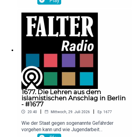
Play
Neoliberalismus Margret Thatchers verpricht?
Welche Auswirkungen hat der Machtwechsel in
London für die EU? Raimund Löw diskutiert mit
der Großbritannien-Expertin und Politologin
Melanie Sully, dem langjährigen EU-Ressortchef
der Presse, Wolfgang Böhm, und
Korrespondentin Tessa Szyszkowitz.
1677. Die Lehren aus dem
islamistischen Anschlag in Berlin
- #1677
|
|
20:40
Mittwoch, 29. Juli 2026
Ep.
1677
Wie der Staat gegen sogenannte Gefährder
vorgehen kann und wie Jugendarbeit
gegensteuert: Der inzwischen getötete 21-jährige