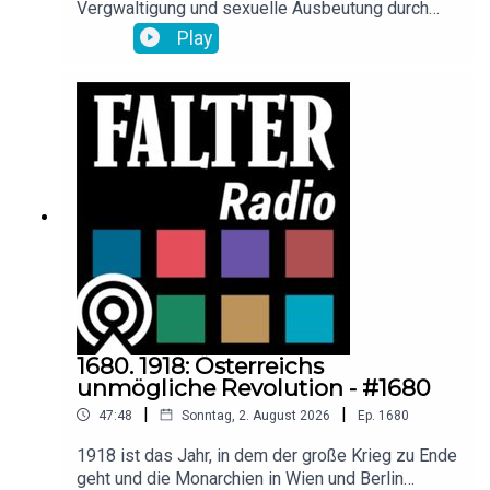
Vergwaltigung und sexuelle Ausbeutung durch
ihre Partner – Verbreitung und Mittäterschaft
Play
fremder Männer im Internet. Das grausame
Muster, das durch den Fall der Französin Gisèle
Pelicot erstmals globale Aufmerksamkeit
erreichte, ist viel weiter verbreitet, als bislang
vorstellbar war. Die Gesetze sind zu schwach,
das Wissen der Behörden bescheiden, so das
Resultat ihrer Recherche, berichten Nina
Horaczek und Florian Klenk im Gespräch mit
Raimund Löw.
1680. 1918: Österreichs
unmögliche Revolution - #1680
|
|
47:48
Sonntag, 2. August 2026
Ep.
1680
1918 ist das Jahr, in dem der große Krieg zu Ende
geht und die Monarchien in Wien und Berlin