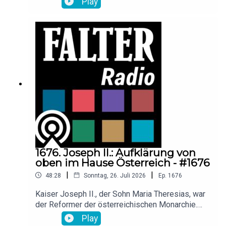
Play
Verdächtige, ein deutscher Staatsbürger mit
libanesischen Wurzeln, war der deutschen Polizei
bekannt. Verena Fabris von der Beratungsstelle
Extremismus und die Strafrechtsexpertin
Ingeborg Zerbes beleuchten im Gespräch mit
Raimund Löw die Lage in Österreich.
1676. Joseph II.: Aufklärung von
oben im Hause Österreich - #1676
|
|
48:28
Sonntag, 26. Juli 2026
Ep.
1676
Kaiser Joseph II., der Sohn Maria Theresias, war
der Reformer der österreichischen Monarchie.
Der nach ihm benannte Josephinismus steht für
Play
Umgestaltung des Staates von oben als