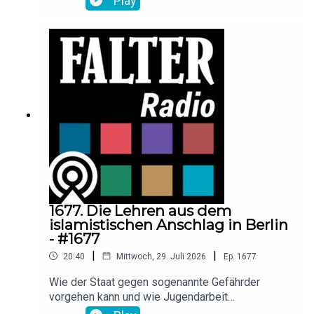
Play
Neoliberalismus Margret Thatchers verpricht?
Welche Auswirkungen hat der Machtwechsel in
London für die EU? Raimund Löw diskutiert mit
der Großbritannien-Expertin und Politologin
Melanie Sully, dem langjährigen EU-Ressortchef
der Presse, Wolfgang Böhm, und
Korrespondentin Tessa Szyszkowitz.
1677. Die Lehren aus dem
islamistischen Anschlag in Berlin
- #1677
|
|
20:40
Mittwoch, 29. Juli 2026
Ep.
1677
Wie der Staat gegen sogenannte Gefährder
vorgehen kann und wie Jugendarbeit
gegensteuert: Der inzwischen getötete 21-jährige