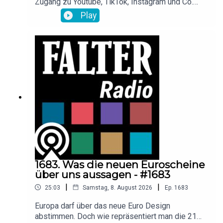
Zugang zu Youtube, TikTok, Instagram und Co.
verbieten. Doch es gibt Zweifel an der
Play
Umsetzbarkeit des geplanten Gesetzes. Warum
der Gesundheitspsychologe Oliver
Scheibenbogen den Entwurf dennoch begrüßt und
warum Smartphones laut ihm das Kokain des 21.
Jahrhunderts sind, erklärt er im Gespräch mit
Tessa Szyszkowitz.
1683. Was die neuen Euroscheine
über uns aussagen - #1683
|
|
25:03
Samstag, 8. August 2026
Ep.
1683
Europa darf über das neue Euro Design
abstimmen. Doch wie repräsentiert man die 21