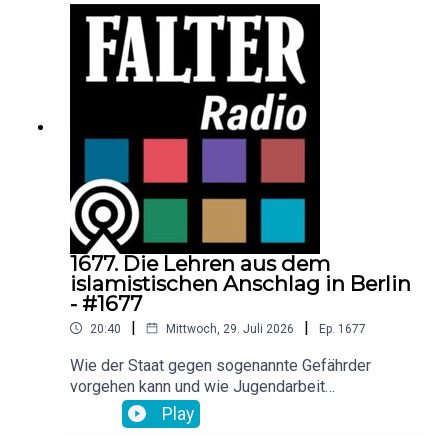
London für die EU? Raimund Löw diskutiert mit
der Großbritannien-Expertin und Politologin
Melanie Sully, dem langjährigen EU-Ressortchef
der Presse, Wolfgang Böhm, und
Korrespondentin Tessa Szyszkowitz.
1677. Die Lehren aus dem
islamistischen Anschlag in Berlin
- #1677
|
|
20:40
Mittwoch, 29. Juli 2026
Ep.
1677
Wie der Staat gegen sogenannte Gefährder
vorgehen kann und wie Jugendarbeit
gegensteuert: Der inzwischen getötete 21-jährige
Play
Verdächtige, ein deutscher Staatsbürger mit