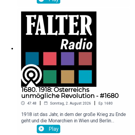
fremder Männer im Internet. Das grausame
Muster, das durch den Fall der Französin Gisèle
Pelicot erstmals globale Aufmerksamkeit
erreichte, ist viel weiter verbreitet, als bislang
vorstellbar war. Die Gesetze sind zu schwach,
das Wissen der Behörden bescheiden, so das
Resultat ihrer Recherche, berichten Nina
Horaczek und Florian Klenk im Gespräch mit
Raimund Löw.
1680. 1918: Österreichs
unmögliche Revolution - #1680
|
|
47:48
Sonntag, 2. August 2026
Ep.
1680
1918 ist das Jahr, in dem der große Krieg zu Ende
geht und die Monarchien in Wien und Berlin
gestürzt werden, so wie zuvor bereits das
Play
Zarenreich in Russland. In ihrem Historischen