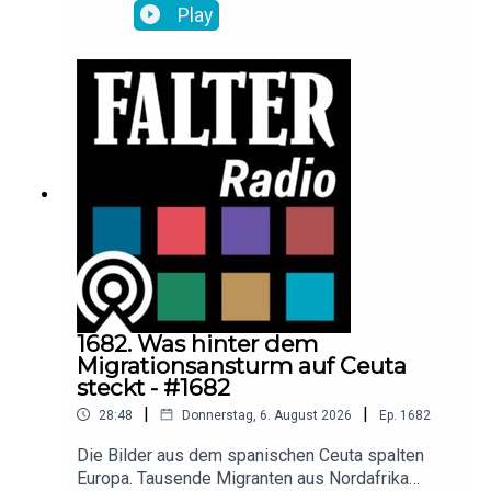
Länder der Eurozone, ohne dass sich jemand
Play
benachteiligt fühlt? Darüber spricht Falter-
Redakteurin Lale Ohlrogge mit dem EU-
Finanzexperten Thomas Wieser und Hans-
Christian Kogler vom Salzburger Design-Studio
PunktFormStrich, der mit seinem Entwurf zu den
Finalisten gehört.
1682. Was hinter dem
Migrationsansturm auf Ceuta
steckt - #1682
|
|
28:48
Donnerstag, 6. August 2026
Ep.
1682
Die Bilder aus dem spanischen Ceuta spalten
Europa. Tausende Migranten aus Nordafrika