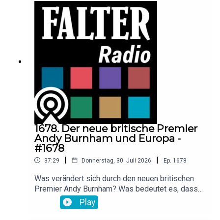
(Städteplanerin mit Fokus auf Artenvielfalt in der
Stadt), Dominique Zimmermann (Kuratorin NHM
und Falter-Autorin) und FALTER-Redakteurin
Katharina Kropshofer. Aufgezeichnet im Rahmen
der Falter-Sommergespräche im
Museumsquartier Wien.
1678. Der neue britische Premier
Andy Burnham und Europa -
#1678
|
|
37:29
Donnerstag, 30. Juli 2026
Ep.
1678
Was verändert sich durch den neuen britischen
Premier Andy Burnham? Was bedeutet es, dass
der Labour-Chef eine deutliche Abkehr vom
Play
Neoliberalismus Margret Thatchers verpricht?
Welche Auswirkungen hat der Machtwechsel in