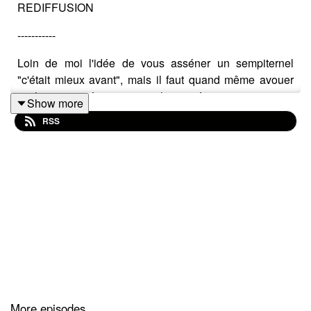
REDIFFUSION
-----------
Loin de moi l'idée de vous asséner un sempiternel
"c'était mieux avant", mais il faut quand même avouer
qu'il s'est passé un truc avec les années 80.
Show more
RSS
Si ce n'était pas le cas, cela n'intéresserait que les
quadras et quinquas en crise nostalgique.
Sauf que non, tout le monde si intéresse : des plus
jeunes au plus âgés.
D'une certaine manière les 80's sont à la fois le miroir et
les fondations de nos vies actuelles.
More episodes