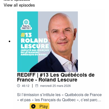
Le Québec n'échappe pas au phénomène. Si je devais
View all episodes
ne donner qu'un exemple, c'est dans les années 80 que
le mon de découvrira le phénomène Céline Dion !
Mais il y a tellement plus à découvrir.
Accompagné de Jean-Sébastien Girard, Tristan Demers
signe le livre "Québec 80" et a la gentillesse de
répondre à mes questions.
Bonne écoute.
REDIFF | #13 Les Québécois de
France - Roland Lescure
|
46:12
mercredi 25 mars 2026
Jean-Michel
Si l’émission s’intitule les « Québécois de France
» et pas « les Français du Québec », c’est parce
que mon sentiment personnel est qu’ici, on
Play