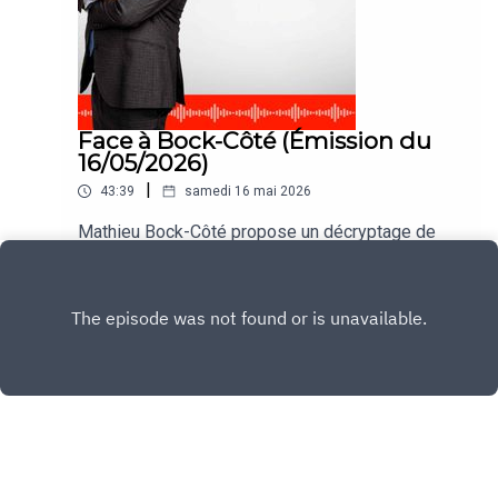
Face à Bock-Côté (Émission du
16/05/2026)
|
43:39
samedi 16 mai 2026
Mathieu Bock-Côté propose un décryptage de
l’actualité des deux côtés de l’Atlantique dans
#FaceABockCote
Play
Copyright
CNEWS