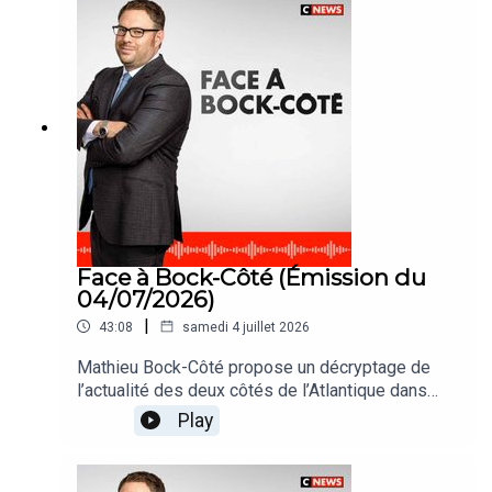
Face à Bock-Côté (Émission du
04/07/2026)
|
43:08
samedi 4 juillet 2026
Mathieu Bock-Côté propose un décryptage de
l’actualité des deux côtés de l’Atlantique dans
#FaceABockCote
Play