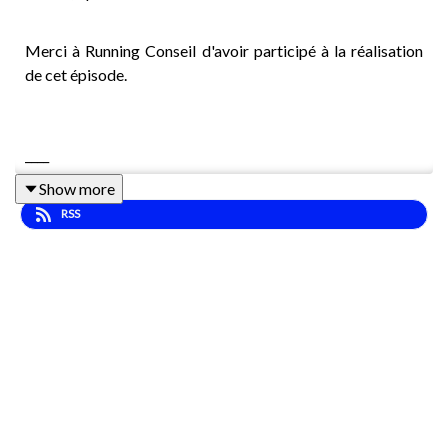
Merci à Running Conseil d'avoir participé à la réalisation
de cet épisode.
____
Show more
RSS
Vous entrez dans un magasin de running pour acheter une
paire de chaussures et vous repartez souvent avec celle qui
brille le plus ou celle que votre copain a recommandée ?
Mais est-ce vraiment la bonne ? Anne-Marie est gérante
de deux boutiques Running Conseil sur l'ile de la Réunion
(Saint-Pierre et Saint-Paul), fondatrice de la première en
2011, ancienne athlète sur piste avec une cinquantaine de
dossards au compteur. Avec 15 ans d'éxperiences dans le
milieu, elle possède une vision très concrète de ce qu'il faut