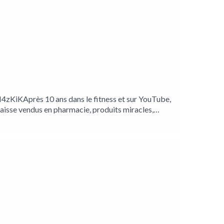
reconversion professionnelle, création de contenu et
doute, l’importance de son entourage et dévoilé en
e le point de départ.
KiKAprès 10 ans dans le fitness et sur YouTube,
graisse vendus en pharmacie, produits miracles,
a chaîne.