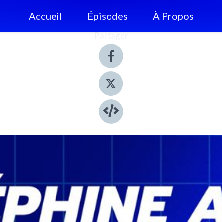
Accueil
Épisodes
À Propos
Partager