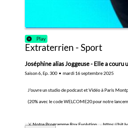
Play
Extraterrien - Sport
Joséphine alias Joggeuse - Elle a couru
Saison
6
,
Ep.
300
•
mardi 16 septembre 2025
J'ouvre un studio de podcast et Vidéo à Paris Montp
(20% avec le code WELCOME20 pour notre lancemen
⚔️ Notre Programme Rox Evolution → https://bit.l