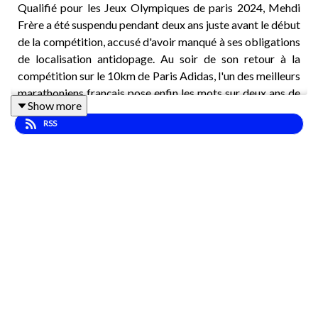
Qualifié pour les Jeux Olympiques de paris 2024, Mehdi
Frère a été suspendu pendant deux ans juste avant le début
de la compétition, accusé d'avoir manqué à ses obligations
de localisation antidopage. Au soir de son retour à la
compétition sur le 10km de Paris Adidas, l'un des meilleurs
marathoniens français pose enfin les mots sur deux ans de
Show more
silence, d'isolement et de reconstruction.
RSS
Épisode complet disponible à 18h sur YouTube, et demain
matin sur toutes les plateformes de podcast ! 🎙️