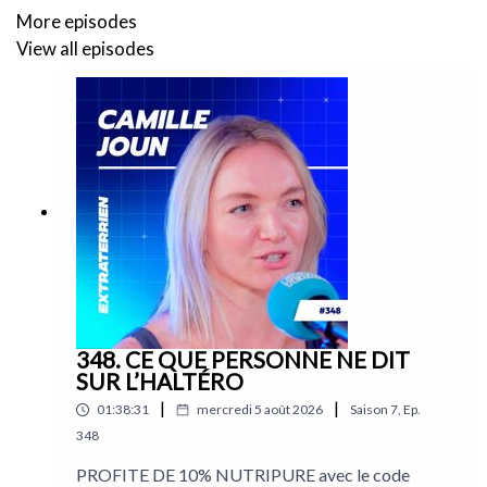
More episodes
View all episodes
348. CE QUE PERSONNE NE DIT
SUR L’HALTÉRO
|
|
01:38:31
mercredi 5 août 2026
Saison
7
,
Ep.
348
PROFITE DE 10% NUTRIPURE avec le code