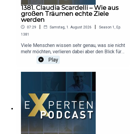
achtsameren Umgang mit Körper und Energie.
1381. Claudia Scardelli – Wie aus
großen Träumen echte Ziele
werden
|
|
07:29
Samstag, 1. August 2026
Season
1
,
Ep.
1381
Viele Menschen wissen sehr genau, was sie nicht
mehr möchten, verlieren dabei aber den Blick für
ihre eigenen Wünsche und Möglichkeiten. Claudia
Play
Scardelli spricht darüber, warum innere Haltung,
klare Ziele und der Mut zum Handeln
entscheidend sind, um persönliche Träume
Wirklichkeit werden zu lassen. Als Psychologin,
Mentorin und Unternehmerin zeigt sie, wie Vision
Boards, finanzielle Freiheit und ein
unterstützendes Netzwerk dabei helfen können,
das eigene Potenzial zu entfalten. Aus ihrer
Arbeit mit schwer erkrankten Menschen weiß sie,
wie wichtig es ist, das Leben bewusst zu
gestalten und eigene Entscheidungen nicht
dauerhaft aufzuschieben. Eine Podcastfolge über