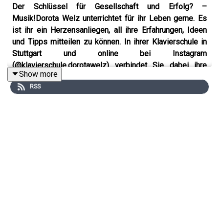
Der Schlüssel für Gesellschaft und Erfolg? –
Musik!
Dorota Welz unterrichtet für ihr Leben gerne. Es
ist ihr ein Herzensanliegen, all ihre Erfahrungen, Ideen
und Tipps mitteilen zu können. In ihrer Klavierschule in
Stuttgart und online bei Instagram
(@klavierschule.dorotawelz) verbindet Sie dabei ihre
Show more
hochkarätige Ausbildung an Musikhochschulen in Krakau
RSS
und Stuttgart mit Impulsen aus alternativer Pädagogik
wie Freiheit, Leidenschaft und Unterricht auf Augenhöhe.
Als Rednerin bringt sie ihr Herzensthema Musik auch in
Unternehmen und Verbände; dabei gelingt ihr spielerisch
die Brücke von der Welt der professionellen Musik zu
Themen wie Performance-Optimierung,
Zeitmanagement, Teamwork, persönlichem Erfolg,
Unternehmenserfolg. Derzeit arbeitet sie außerdem an
einem neuen Buch zum Thema.