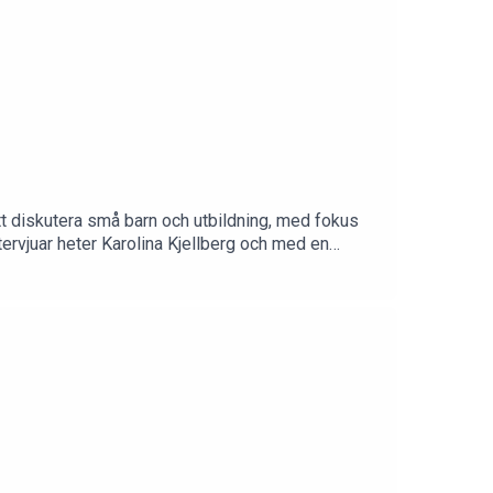
 att diskutera små barn och utbildning, med fokus
tervjuar heter Karolina Kjellberg och med en
usei-, hem- och skolvärlden.Vill du få detaljer
fo@bnosy.comTack för att du lyssnar!Music by