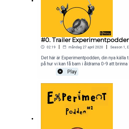
Tom Tits Frågelåda
av U Fresk m.fl (bok)
Naturvetenskapens bärande idéer för försko
Pedagogisk miljö i tanke och handling
av L L
Rastaktivisterna, rasten som aldrig tar slut 
Stockholms universitet
(websida)
Förskolan
(tidning)
#0. Trailer Experimentpodde
Tidningen Grundskolan
(tidning)
|
|
02:19
måndag 27 april 2020
Season
1
,
E
Det här är Experimentpodden, din nya källa ti
på hur vi kan få barn i åldrarna 0-9 att bri
bakgrund som forskare och utbildare har jag 
Play
kring experiment så gå in på bnosy.com b n 
bNosy and GingerJeff