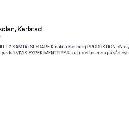
kolan, Karlstad
2
AVSNITT 2 SAMTALSLEDARE Karolina Kjellberg PRODUKTION b
rJeffVIVIS EXPERIMENTTIPSRaket (prenumerera på vårt nyhet
mentas_experiment (Vivis Instagram)Naturvetenskap och Teknik 
gsradion https://urplay.se/ (tv)