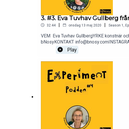
3. #3. Eva Tuvhav Gullberg f
|
|
32:44
onsdag 13 maj 2020
Season
1
,
Ep
VEM Eva Tuvhav GullbergYRKE konstnär och
bNosyKONTAKT info@bnosy.comINSTAGRA
https://youtu.be/1DQWJggeLqE (prenumerer
Play
(Evas hemsida)Simone Giertz (YouTube)För