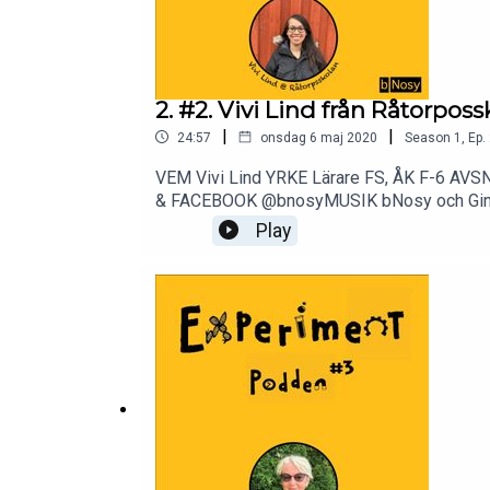
2. #2. Vivi Lind från Råtorposs
|
|
24:57
onsdag 6 maj 2020
Season
1
,
Ep.
VEM Vivi Lind YRKE Lärare FS, ÅK F-6 
& FACEBOOK @bnosyMUSIK bNosy och Ginge
experimentdetaljer)VIVIS ÖVRIGA TIPSExperi
Play
(prenumeration på experimentlådor)Utbildnin