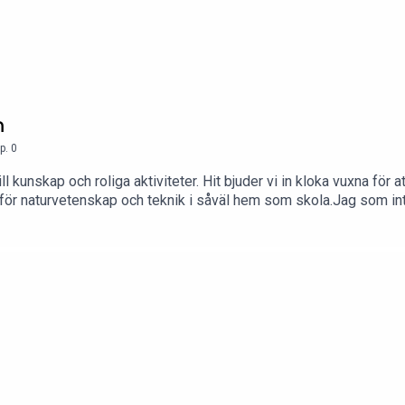
lelärare
av M Areskog m.fl (bok)
inder (bok & facebookgrupp
(facebookgrupp)
n
p.
0
ll kunskap och roliga aktiviteter. Hit bjuder vi in kloka vuxna för
nna för naturvetenskap och teknik i såväl hem som skola.Jag som in
letat reda på spännande personer att intervjua från bland annat m
o s y och prenumerera på vårt nyhetsbrev. Eller maila oss på in