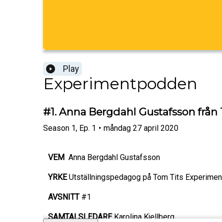
Play
Experimentpodden
#1. Anna Bergdahl Gustafsson från 
Season
1
,
Ep.
1
•
måndag 27 april 2020
VEM
Anna Bergdahl Gustafsson
YRKE
Utställningspedagog på Tom Tits Experiment
AVSNITT
#1
SAMTALSLEDARE
Karolina Kjellberg