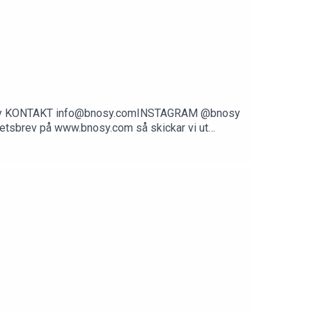
Nosy KONTAKT info@bnosy.comINSTAGRAM @bnosy
sbrev på www.bnosy.com så skickar vi ut
för Alla https://ntaskolutveckling.nu/