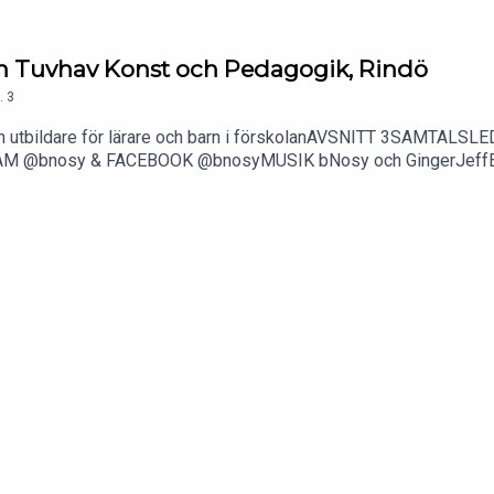
rån Tuvhav Konst och Pedagogik, Rindö
.
3
 utbildare för lärare och barn i förskolanAVSNITT 3SAMTALS
M @bnosy & FACEBOOK @bnosyMUSIK bNosy och GingerJeff
a på vårt nyhetsbrev på www.bnosy.com så skickar vi ut expe
skolepodden (podcast)Loopimal (app)Pro Create (app)