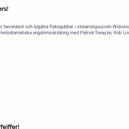
rs!
r, havshäxor och lugubra fiskegubbar i streamingsuccén Widows
t melodramatiska ungdomsskildring med Patrick Swayze, Rob Lowe
via sexchatt, en aktuell biopremiär samt roliga fakta om frukt 
otiverat ursinne är svaret.)
eiffer!