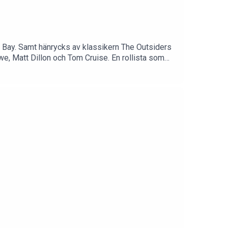
 Bay. Samt hänrycks av klassikern The Outsiders
, Matt Dillon och Tom Cruise. En rollista som
och grönt. Och STOPPA PRESSARNA!!! Johan avslöjar