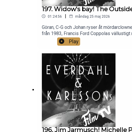
197. Widow's bay! The Outside
|
01:24:56
måndag 25 maj 2026
Göran, C-G och Johan ryser åt mördarclowne
från 1983, Francis Ford Coppolas vällustig
heter duga! Plus streamingthriller om våld 
Play
Det Roligaste Som Finns!!! (Spoiler alert: om
196. Jim Jarmusch! Michelle Pf