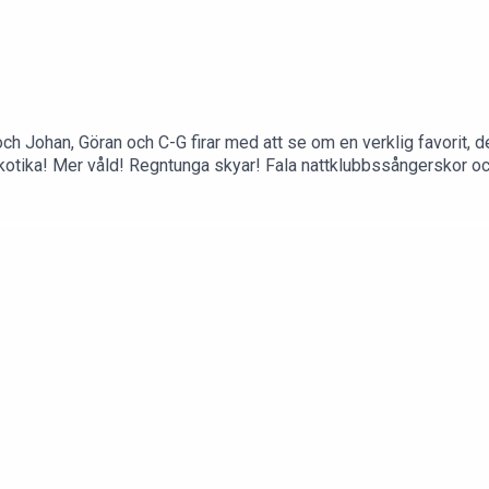
 Johan, Göran och C-G firar med att se om en verklig favorit, den
rkotika! Mer våld! Regntunga skyar! Fala nattklubbssångerskor 
 av nödtvång, som flykting från USA, men idag är den en världskl
n av en antydan till en mikrodiskussion om nya "Cape Fear" på Ap