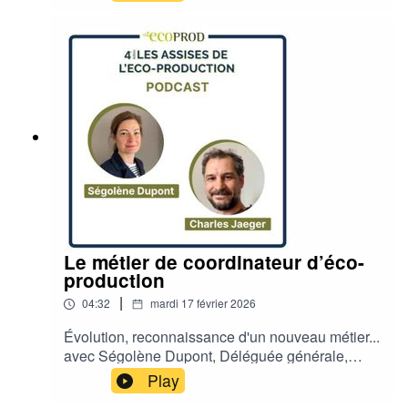
Directrice RSE du Groupe TF1. Merci à Joshua
Bordeaux, Jules Collard, Simon Luu Van de
l’ESRA qui ont réalisé la prise de son et le
montage.
Le métier de coordinateur d’éco-
production
|
04:32
mardi 17 février 2026
Évolution, reconnaissance d'un nouveau métier...
avec Ségolène Dupont, Déléguée générale,
CPNEF de l’audiovisuel et Charles Jaeger,
Play
Coordinateur d’éco-production – Association