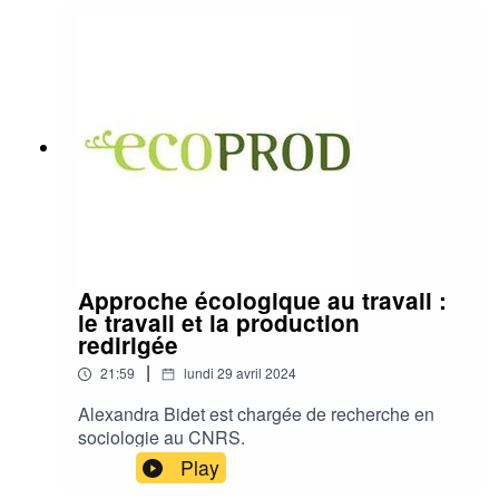
ACCEPTE Merci à Léo Buchet, Kérian Clément,
Lucas Gaillard de l’ESRA qui ont réalisé la prise
de son et le montage.
Approche écologique au travail :
le travail et la production
redirigée
|
21:59
lundi 29 avril 2024
Alexandra Bidet est chargée de recherche en
sociologie au CNRS.
Play