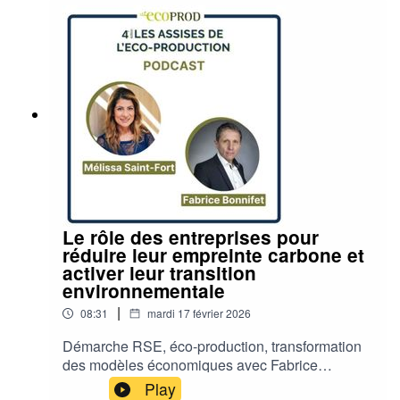
opérationnelle et de l’international d’Ecoprod et
Marine Schenfele, Directrice RSE de CANAL+
Europe et Déléguée générale de la fondation
Canal+ et Vice-Présidente Relations
Internationales au sein d'Ecoprod.Merci à Félix
Brotte, Lucas Fernandes Mavré, Tristan Gaugué,
William Ferrand de l’ESRA qui ont réalisé la
prise de son et le montage.
Le rôle des entreprises pour
réduire leur empreinte carbone et
activer leur transition
environnementale
|
08:31
mardi 17 février 2026
Démarche RSE, éco-production, transformation
des modèles économiques avec Fabrice
Bonnifet, Président de C3D et Mélissa Saint-Fort,
Play