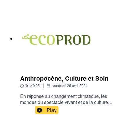
Anthropocène, Culture et Soin
|
01:49:05
vendredi 26 avril 2024
En réponse au changement climatique, les
mondes du spectacle vivant et de la culture
enquêtent sur leurs pratiques et l’inscription
Play
sociale et politique de leurs activités. Musées,
centres d’art, scènes théâtrales et musicales
explorent leurs conditions matérielles