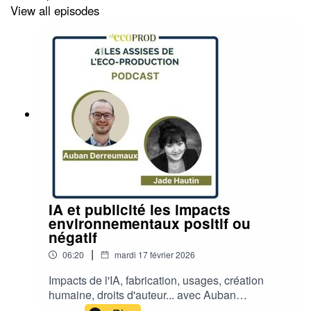
View all episodes
IA et publicité les impacts
environnementaux positif ou
négatif
|
06:20
mardi 17 février 2026
Impacts de l'IA, fabrication, usages, création
humaine, droits d'auteur... avec Auban
Derreumaux, Membre du CA de Green IT et Co-