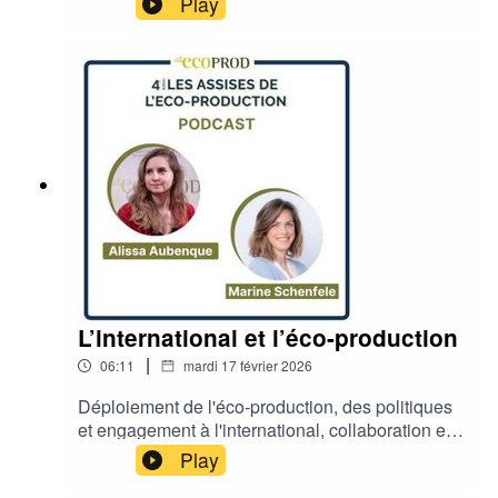
Play
auteur du rapport Impacts environnementaux et
sanitaires de l’intelligence artificielle et Jade
Hautin, Productrice exécutive chez Frog Box et
ambassadrice du collectif Creative MachineMerci
à Romane Graffin, Nathan Collombet et Milan
Kerecki de l’ESRA qui ont réalisé la prise de son
et le montage.
L’international et l’éco-production
|
06:11
mardi 17 février 2026
Déploiement de l'éco-production, des politiques
et engagement à l'international, collaboration et
partage d'expérience à travers les frontières, co-
Play
productions avec Alissa Aubenque, Directrice