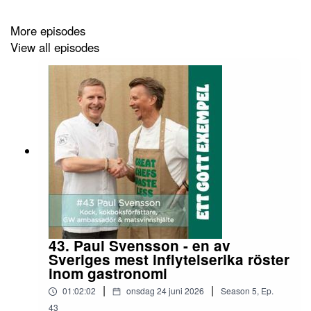
Guide Michelin.
More episodes
View all episodes
Tack Leif för samtalet och all inspiration genom åren. Du
är en verkligen kockarnas kock!
Avsnitt: 1/2
43. Paul Svensson - en av
Sveriges mest inflytelserika röster
inom gastronomi
|
|
01:02:02
onsdag 24 juni 2026
Season
5
,
Ep.
43