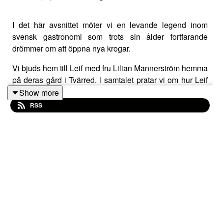
I det här avsnittet möter vi en levande legend inom
svensk gastronomi som trots sin ålder fortfarande
drömmer om att öppna nya krogar.
Vi bjuds hem till Leif med fru Lilian Mannerström hemma
på deras gård i Tvärred. I samtalet pratar vi om hur Leif
hamnade i köket, hur han tidigt i karriären blev
Show more
köksmästare och vikten av att ta tillvara på alla råvaror
RSS
och återbruka. Lillian bjuder på kaffe och Leif berättar
om den legendariska restaurangen Johanna.
Tillsammans minns de kollegan Christer Svantesson
och beskriver hur det var att bryta ny mark med moderna
tankar och ideér och hittade inspirationen till något som
kom att förändra den svenska restaurangbranschen.
Dubbelavsnittet handlar också om hur Leif fick ta över
restaurangen Sjömagasinet, dess framgångar, vikten av
att bryna lök på bästa sätt och om att få första stjärnan i