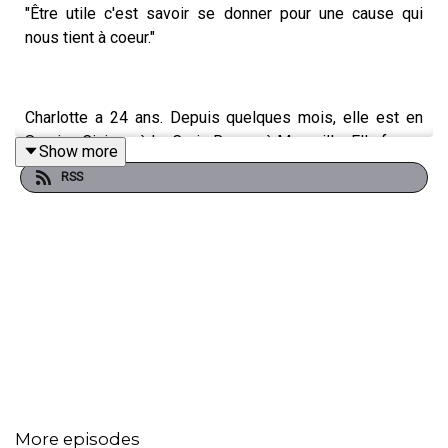
"Être utile c'est savoir se donner pour une cause qui
nous tient à coeur."
Charlotte a 24 ans. Depuis quelques mois, elle est en
Service Civique à La Croix Rouge, à Marseille. Elle forme
Show more
le grand public aux gestes de premiers secours et
RSS
intervient également dans le milieu carcéral. Elle a
toujours voulu travailler dans l'urgence, pour être dans le
vif de l'action et être au contact des patients. Après le
Service Civique, elle souhaite intégrer une école
d'infirmière.
Vous souhaitez proposer une idée ou apporter votre
témoignage ? Contactez-nous à
l'adresse
etreutile@groundcontrolparis.com
.
More episodes