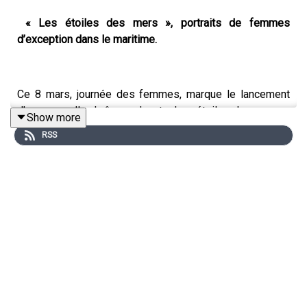
« Les étoiles des mers », portraits de femmes
d’exception dans le maritime.
Ce 8 mars, journée des femmes, marque le lancement
d’une nouvelle chaîne podcast « Les étoiles des mers »,
Show more
portraits de femmes d’exception dans le maritime.
RSS
Spécialement créée en 2024, pour les 20 ans de
l’association Women’s International Shipping and Trading
Association (Wista) France, « Les étoiles des mers »
donne la parole à des femmes remarquables dans la
filière du transport maritime, de la logistique et du
commerce international.
Au micro de la journaliste Nathalie Bureau du Colombier,