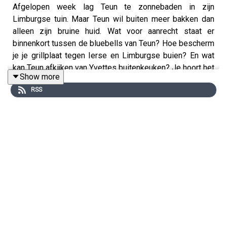
Afgelopen week lag Teun te zonnebaden in zijn
Limburgse tuin. Maar Teun wil buiten meer bakken dan
alleen zijn bruine huid. Wat voor aanrecht staat er
binnenkort tussen de bluebells van Teun? Hoe bescherm
je je grillplaat tegen Ierse en Limburgse buien? En wat
kan Teun afkijken van Yvettes buitenkeuken? Je hoort het
Show more
in Etenstijd!
RSS
Onze sponsor:
Quatt
: Ga naar
quatt.io/etenstijd
en registreer je voor
€100 euro op de volledige installatie van Quatt Hybrid
❤️
Insta: Etenstijd!