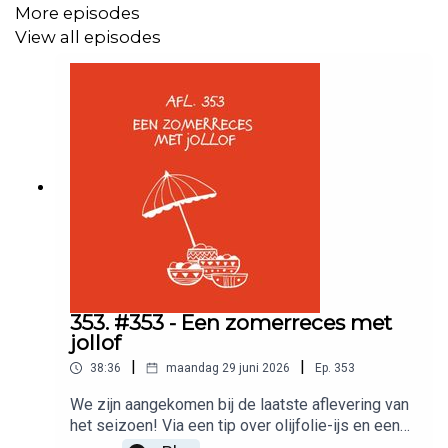
More episodes
Wil je adverteren in deze podcast? Stuur een mailtje
View all episodes
naar:
Adverteerders (direct):
adverteren@meervandit.nl
(Media)bureaus:
pien@meervandit.nl
353. #353 - Een zomerreces met
jollof
|
|
38:36
maandag 29 juni 2026
Ep.
353
We zijn aangekomen bij de laatste aflevering van
het seizoen! Via een tip over olijfolie-ijs en een
rant tegen de americano (en vóór de café allongé)