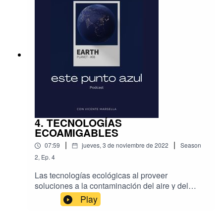
en un continente y reúne a los representantes de
todos los países firmantes, además de
representantes de la sociedad civil, empresas y
activistas.
4. TECNOLOGÍAS
ECOAMIGABLES
|
|
07:59
jueves, 3 de noviembre de 2022
Season
2
,
Ep.
4
Las tecnologías ecológicas al proveer
soluciones a la contaminación del aire y del
agua, el tratamiento de desechos y otros
Play
problemas urgentes, están ayudando a
transformar las ciudades y las comunidades en