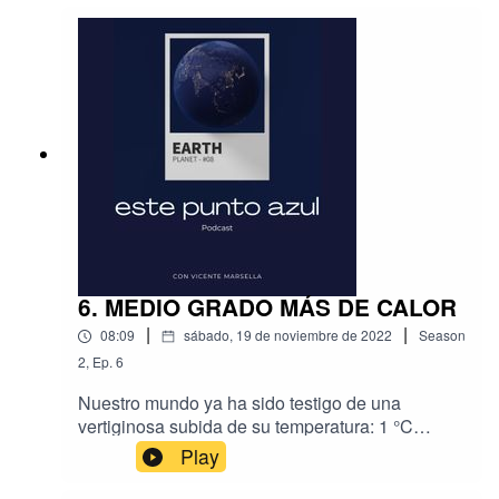
planeta.
6. MEDIO GRADO MÁS DE CALOR
|
|
08:09
sábado, 19 de noviembre de 2022
Season
2
,
Ep.
6
Nuestro mundo ya ha sido testigo de una
vertiginosa subida de su temperatura: 1 °C
desde la época preindustrial hasta nuestros días.
Play
Si este aumento progresivo alcanza los 2 °C, las
consecuencias se repartirían como una bomba