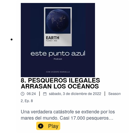
permitirnos y que puede sustituirse por opciones
eléctricas que generan menos emisiones,
aunque su coste es mayor.
8. PESQUEROS ILEGALES
ARRASAN LOS OCÉANOS
|
|
06:24
sábado, 3 de diciembre de 2022
Season
2
,
Ep.
8
Una verdadera catástrofe se extiende por los
mares del mundo. Casi 17.000 pesqueros
industriales ilegales ejercen una presión sobre
Play
las reservas de pescados en puntos de todo el