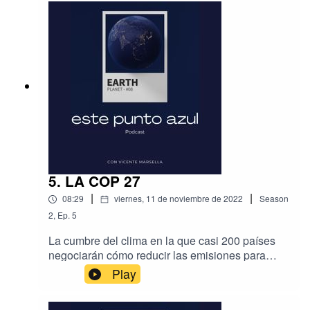
en múltiples direcciones.
5. LA COP 27
|
|
08:29
viernes, 11 de noviembre de 2022
Season
2
,
Ep.
5
La cumbre del clima en la que casi 200 países
negociarán cómo reducir las emisiones para
evitar los peores efectos del cambio climático y
Play
cómo apoyar a los países más vulnerables que
ya sufren estos impactos. Cada año se celebra