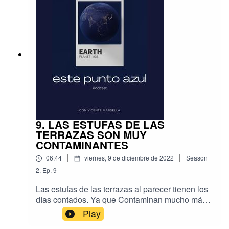
es mucho mayor que su valor económico.
9. LAS ESTUFAS DE LAS
TERRAZAS SON MUY
CONTAMINANTES
|
|
06:44
viernes, 9 de diciembre de 2022
Season
2
,
Ep.
9
Las estufas de las terrazas al parecer tienen los
días contados. Ya que Contaminan mucho más
de lo que puedan calentar. Queman combustible
Play
y liberan CO2, un lujo que no podemos