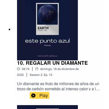
10. REGALAR UN DIAMANTE
|
08:19
domingo, 18 de diciembre de
|
2022
Season
2
,
Ep.
10
Un diamante es fruto de millones de años de un
trozo de carbón sometido al intenso calor y a las
fuertes presiones de la profundidad de la Tierra,
Play
por eso se trata de la joya más valiosa. Es una
gema escasa, sin embargo, su valor emocional