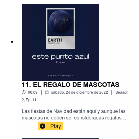
11. EL REGALO DE MASCOTAS
|
|
06:09
sábado, 24 de diciembre de 2022
Season
2
,
Ep.
11
Las fiestas de Navidad están aquí y aunque las
mascotas no deben ser consideradas regalos ni
obsequios, suele ser habitual en esta época el
Play
aumento de su compra.