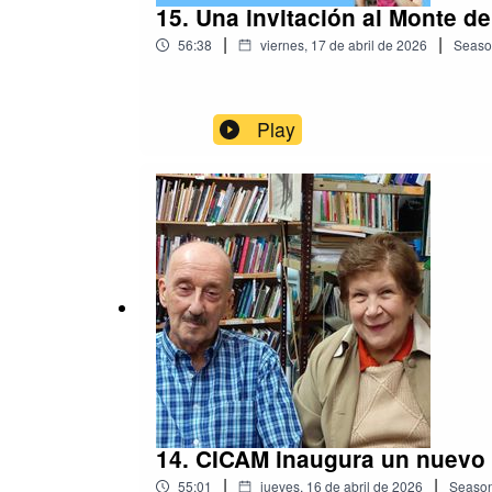
15. Una invitación al Monte d
|
|
56:38
viernes, 17 de abril de 2026
Seaso
Play
14. CICAM inaugura un nuevo t
|
|
55:01
jueves, 16 de abril de 2026
Seaso