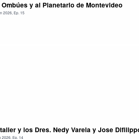
e Ombúes y al Planetario de Montevideo
n
2026
,
Ep.
15
aller y los Dres. Nedy Varela y Jose Difil
n
2026
,
Ep.
14