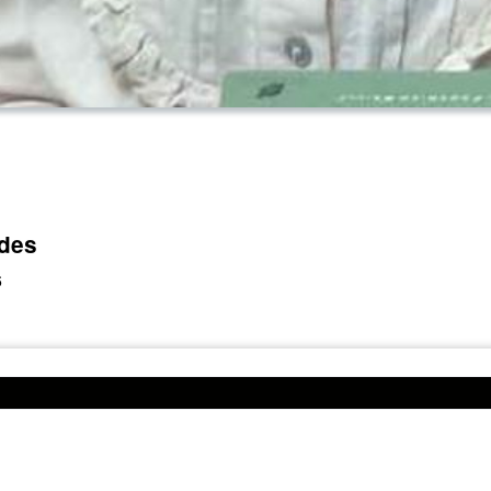
edes
6