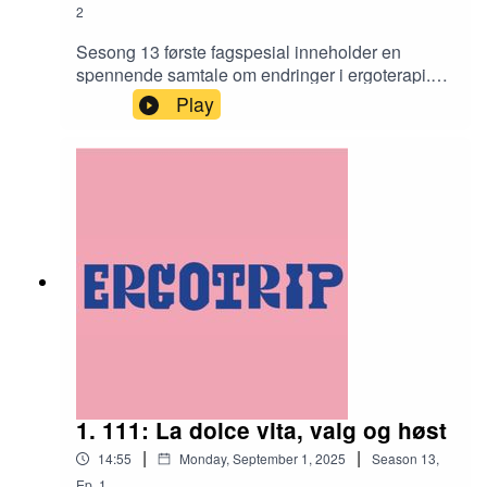
2
Sesong 13 første fagspesial inneholder en
spennende samtale om endringer i ergoterapi.
Ergotrip har med seg seniorrådgiver i
Play
Ergoterapeutene, Vegard Horne, og inviterer inn
til en diskusjon som bør fortsette ute i den
ergoterapeutiske hverdag.
1. 111: La dolce vita, valg og høst
|
|
14:55
Monday, September 1, 2025
Season
13
,
Ep.
1