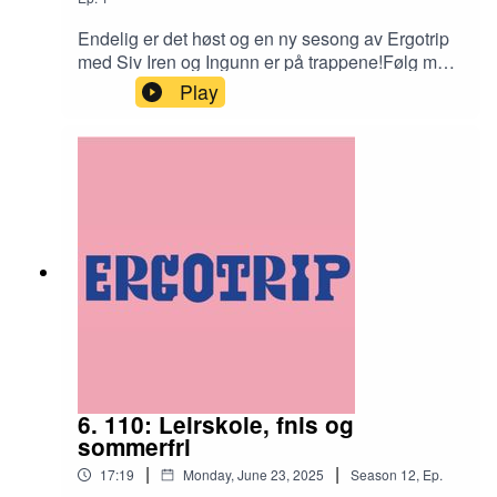
Endelig er det høst og en ny sesong av Ergotrip
med Siv Iren og Ingunn er på trappene!Følg med
for mer ergoterapi nerding og hygge!
Play
6. 110: Leirskole, fnis og
sommerfri
|
|
17:19
Monday, June 23, 2025
Season
12
,
Ep.