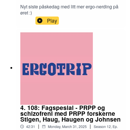
Nyt siste påskedag med litt mer ergo-nerding på
øret :)
Play
4. 108: Fagspesial - PRPP og
schizofreni med PRPP forskerne
Stigen, Haug, Haugen og Johnsen
|
|
42:31
Monday, March 31, 2025
Season
12
,
Ep.