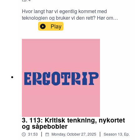
Hvor langt har vi egentlig kommet med
teknologien og bruker vi den rett? Hør om
hvordan ergoterapeuter bruker teknologi i
Play
rehabilitering nå og hva vi ser for oss av bruk i
fremtiden. Gjest i dagens episode er Anne-
Marthe Sanders!
3. 113: Kritisk tenkning, nykortet
og såpebobler
|
|
31:53
Monday, October 27, 2025
Season
13
,
Ep.