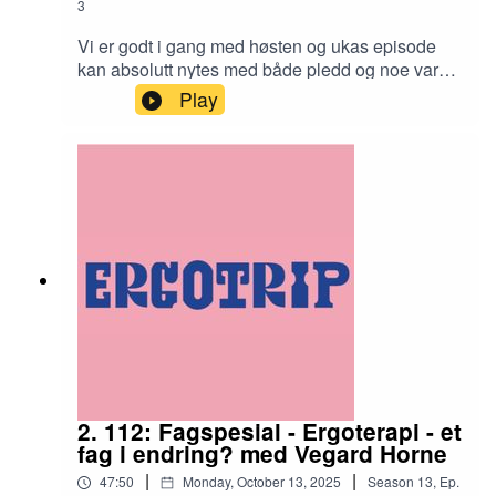
3
Vi er godt i gang med høsten og ukas episode
kan absolutt nytes med både pledd og noe varmt
i koppen.Ingunn lover lytterne julekalender, mens
Play
Siv Iren er i gaming modus.
2. 112: Fagspesial - Ergoterapi - et
fag i endring? med Vegard Horne
|
|
47:50
Monday, October 13, 2025
Season
13
,
Ep.