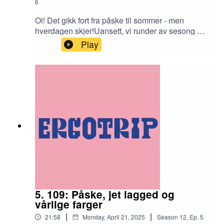
6
Oi! Det gikk fort fra påske til sommer - men
hverdagen skjer!Uansett, vi runder av sesong 12
med en fin sommerlig pod.Kos deg og nyt
Play
sommeren!
5. 109: Påske, jet lagged og
vårlige farger
|
|
21:58
Monday, April 21, 2025
Season
12
,
Ep.
5