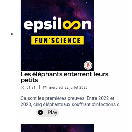
d’epsiloon #12
Les éléphants enterrent leurs
petits
|
01:31
mercredi 22 juillet 2026
Ce sont les premières preuves. Entre 2022 et
2023, cinq éléphanteaux souffrant d’infections ou
de malnutrition ont été retrouvés enterrés dans
Play
des canaux d’irrigation au nord du Bengale. Rien à
voir avec un prétendu cimetière des éléphants.
Mais ces découvertes étranges et rarissimes