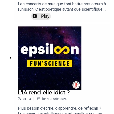
Les concerts de musique font battre nos cœurs à
l’unisson. C’est poétique autant que scientifique !
Des chercheurs ont fait une expérience, elle est
Play
considérable.Les Fun Facts, c’est chaque mois
dans le magazine Epsiloon. Mais nous les avons
aussi réunis dans une collection de petits livres
qui tiennent dans la poche.
L'IA rend-elle idiot ?
|
01:14
lundi 3 août 2026
Plus besoin d’écrire, d‘apprendre, de ­réfléchir ?
Les nouvelles ­intelligences artificielles sont en