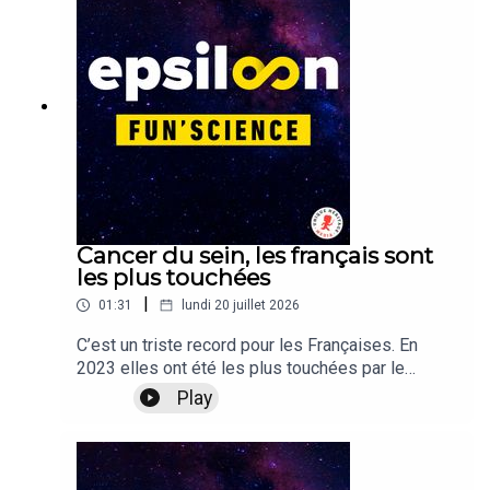
interrogent le rapport des pachidermes à la
mort.Une enquête de Vincent Nouyrigat publiée
dans Epsiloon #38, disponible en lecture gratuite
sur notre site epsiloon.com.
Cancer du sein, les français sont
les plus touchées
|
01:31
lundi 20 juillet 2026
C’est un triste record pour les Françaises. En
2023 elles ont été les plus touchées par le
cancer du sein dans le monde. Plus de dépistage
Play
? Une vie reproductive différente ? Un mode de
vie plus à risque ? Les facteurs sont
nombreux.L'article de Fiorenza Gracci, avec les
infographies de Léa Desrayaud, est à retrouver