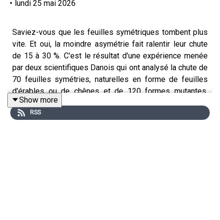
•
lundi 25 mai 2026
Saviez-vous que les feuilles sy­­mé­triques tom­bent plus
vite. Et oui, la moindre asymétrie fait ralentir leur chute
de 15 à 30 %. C'est le résultat d'une expérience menée
par deux scientifiques Danois qui ont analysé la chute de
70 feuilles symétries, naturelles en forme de feuilles
d'érables ou de chênes et de 120 formes mutantes,
Show more
asymétriques.
RSS
Pour les chercheurs, l'évolution aurait favorisé la
symétrie pour garantir une chute rapide qui diminue le
risque de prise au vent et favorise ainsi la création
d'humus par les feuilles une fois au pied de l'arbre.
Nos Fun Facts c'est chaque mois dans le magazine
Epsiloon.