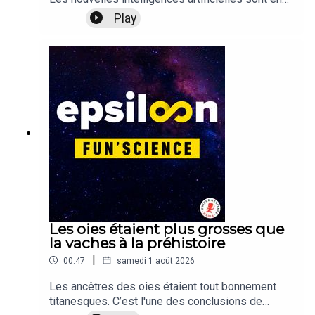
train de mettre sens dessus ­dessous l’école, au
Play
point que certaines l’interdisent déjà. Les ­experts,
eux, sont plus mitigés.Un article de Joséphine
Codron, avec des infographies de Léa Desrayaud,
à retrouver dans Epsiloon #40, sur epsiloon.com.
Les oies étaient plus grosses que
la vaches à la préhistoire
|
00:47
samedi 1 août 2026
Les ancêtres des oies étaient tout bonnement
titanesques. C’est l'une des conclusions de