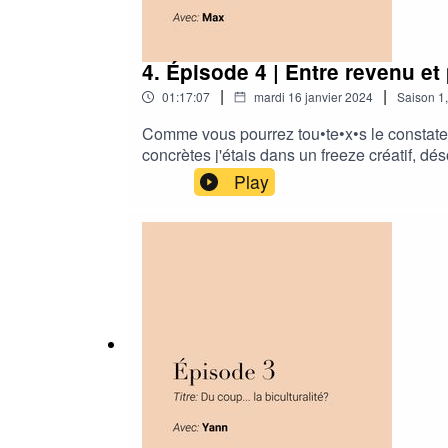
4. Épisode 4 | Entre revenu e
|
|
01:17:07
mardi 16 janvier 2024
Saison
1
Comme vous pourrez tou•te•x•s le constater
concrètes j'étais dans un freeze créatif, d
aujourd'hui avec Max on se retrouve et on 
Play
dans cette aventure!Bonne année et 💕 sur