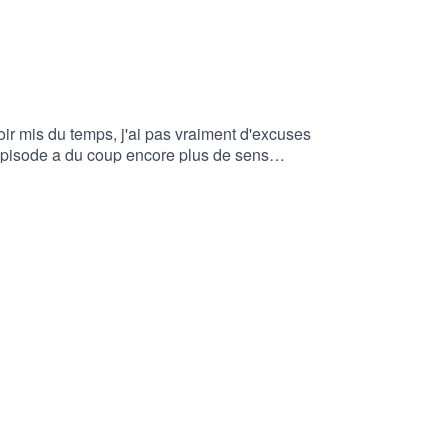
ir mis du temps, j'ai pas vraiment d'excuses
e épisode a du coup encore plus de sens
votre équilibre.Merci de rester et de me suivre