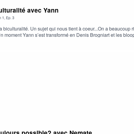
ulturalité avec Yann
n
1
,
Ep.
3
biculturalité. Un sujet qui nous tient à coeur...On a beaucoup ri
.Un moment Yann s’est transformé en Denis Brogniart et les blo
Pour celleux qui auront écouté jusqu’à la fin le chant du gros, c'était super.J’es
 toujours possible? avec Nemate