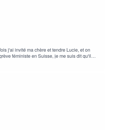
s j'ai invité ma chère et tendre Lucie, et on
grève féministe en Suisse, je me suis dit qu'il
'hésite pas à partager tes idées ou astuces.En tout
ythme de publication, j'espère m'améliorer je