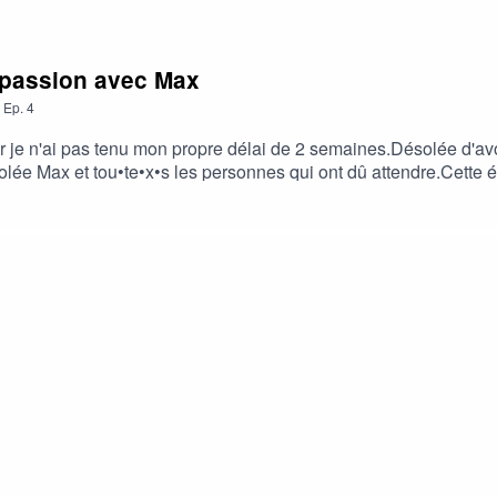
t passion avec Max
,
Ep.
4
 je n'ai pas tenu mon propre délai de 2 semaines.Désolée d'avo
ésolée Max et tou•te•x•s les personnes qui ont dû attendre.Cett
s'épanche. J'espère que vous avez trouvé ou que vous trouverez 
 vous!