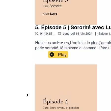
5. Épisode 5 | Sororité avec L
|
|
01:10:15
vendredi 14 juin 2024
Saison
1
Hello les ami•e•x•s,Une fois de plus j'aurai
parle sororité, féminisme et comment être un
fallait que je le publie #onlacherien.On sur
Play
cas merci pour votre soutien et tout vos mo
vous promet j'y travaille.Merci 💫Esma