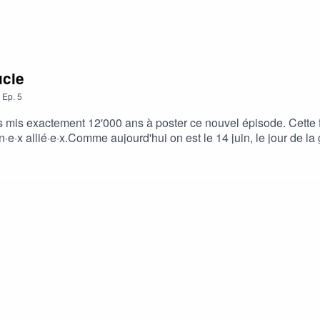
ucie
,
Ep.
5
s mis exactement 12'000 ans à poster ce nouvel épisode. Cette foi
·e·x allié·e·x.Comme aujourd'hui on est le 14 juin, le jour de la 
vole le sujet, on s'est laissée emporter par la discussion mais n
ts d'amours vous êtes des perles. Je travaille vraiment sur mon r