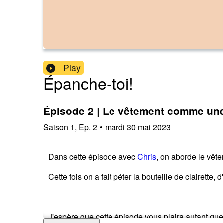
Play
Épanche-toi!
Épisode 2 | Le vêtement comme une
Saison
1
,
Ep.
2
•
mardi 30 mai 2023
Dans cette épisode avec
Chris
, on aborde le vête
Cette fois on a fait péter la bouteille de clairette, 
J'espère que cette épisode vous plaira autant que