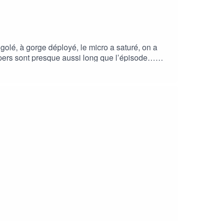
golé, à gorge déployé, le micro a saturé, on a
opers sont presque aussi long que l’épisode…
père que cet épisode vous plaira aussi,Je vous aimeEsma