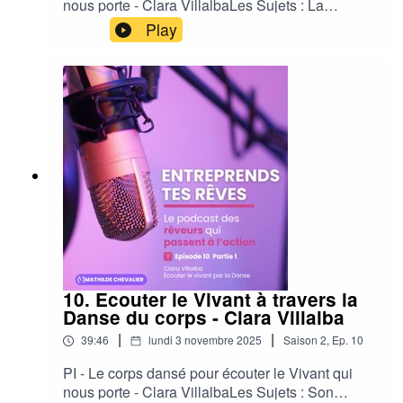
nous porte - Clara VillalbaLes Sujets : La
Fabrique de la Danse - La formation pour les
Play
danseurs In morphosis - L'écriture
Chroégraphique - Se ressourcer Les Invitations
:1-Ecouter le vivant en soi qui nous porteLes
Références : Pas pour cet épisodeLes extraits :
Pas pour cet épisodeEntreprends tes rêves : Le
podcast des rêveurs qui passent à
l'action.Bienvenu(es) dans les coulisses de
l'entrepreneuriat où les entrepreneurs racontent
leur rêve avec des étoiles dans les yeux pour
vous inspirer.
10. Ecouter le Vivant à travers la
Danse du corps - Clara Villalba
|
|
39:46
lundi 3 novembre 2025
Saison
2
,
Ep.
10
PI - Le corps dansé pour écouter le Vivant qui
nous porte - Clara VillalbaLes Sujets : Son