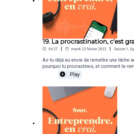
19. La procrastination, c'est g
|
|
04:27
mardi 22 février 2022
Saison
1
,
Ep
As-tu déjà eu envie de remettre une tâche a
pourquoi tu procrastines, et comment te remet
Anaïs Koopman et produit par Bababam.
Play