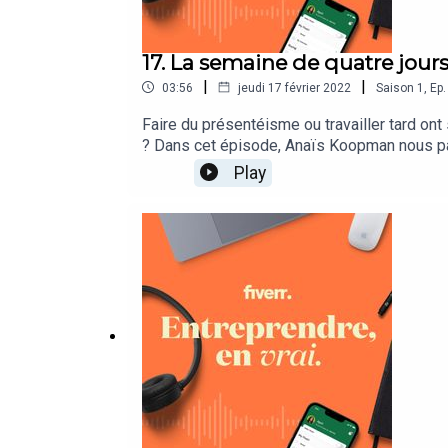
17. La semaine de quatre jours
|
|
03:56
jeudi 17 février 2022
Saison
1
,
Ep.
Faire du présentéisme ou travailler tard ont
? Dans cet épisode, Anaïs Koopman nous parl
collaborateurs, mais aussi sur leur producti
Play