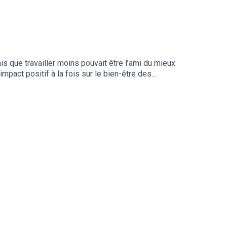
is que travailler moins pouvait être l’ami du mieux
pact positif à la fois sur le bien-être des
par Anaïs Koopman et produit par Bababam.