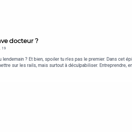
rave docteur ?
.
19
u lendemain ? Et bien, spoiler tu n’es pas le premier. Dans cet
tre sur les rails, mais surtout à déculpabiliser. Entreprendre, en