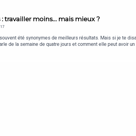
 : travailler moins… mais mieux ?
17
 souvent été synonymes de meilleurs résultats. Mais si je te disa
e de la semaine de quatre jours et comment elle peut avoir un im
vité. Entreprendre, en vrai, un podcast Fiverr écrit et présenté 