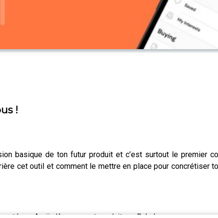
us !
on basique de ton futur produit et c’est surtout le premier c
e cet outil et comment le mettre en place pour concrétiser ton pr
 présenté par Anaïs Koopman et produit par Bababam.