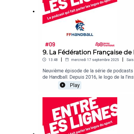
9. La Fédération Française de
|
|
13:48
mercredi 17 septembre 2025
Sai
Neuvième épisode de la série de podcasts s
de Handball. Depuis 2016, le logo de la l'ins
merchandising et sponsoring et pourrait év
Play
Jubert, Directeur général de Leroy Tremblot