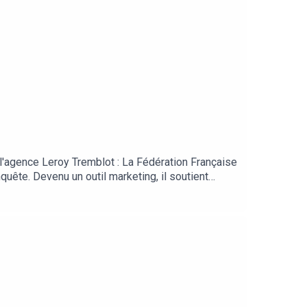
'agence Leroy Tremblot : La Fédération Française
nquête. Devenu un outil marketing, il soutient
 du marketing de la FF Handball et Dominique