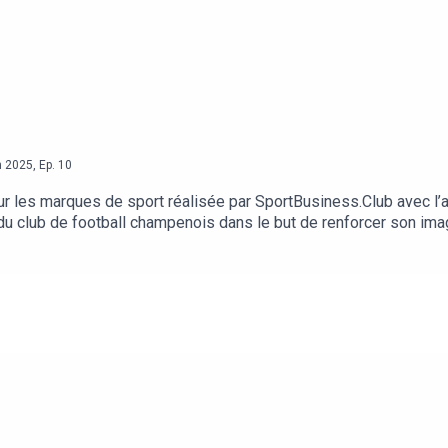
n
2025
,
Ep.
10
r les marques de sport réalisée par SportBusiness.Club avec l’
du club de football champenois dans le but de renforcer son image
 de la cathédrale de Reims, symbole de royauté et... de football
supporters et le merchandising. Avec Mathieu Lacour, directeur gé