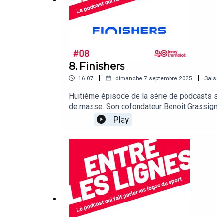
8. Finishers
|
|
16:07
dimanche 7 septembre 2025
Sais
Huitième épisode de la série de podcasts su
de masse. Son cofondateur Benoît Grassigny r
symbole universel des lignes de départ et d
Play