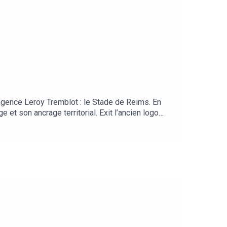
agence Leroy Tremblot : le Stade de Reims. En
 et son ancrage territorial. Exit l’ancien logo
. Une refonte simple et intemporelle, devenue un
néral du Stade de Reim et Dominique Jubert,