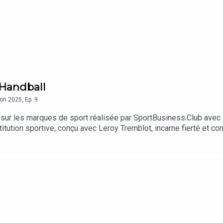
 Handball
son
2025
,
Ep.
9
ur les marques de sport réalisée par SportBusiness.Club avec l
titution sportive, conçu avec Leroy Tremblot, incarne fierté et co
oluer pour de futurs événements. Avec Cédric Pouthier Directeur
.