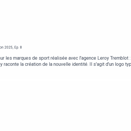
on
2025
,
Ep.
8
r les marques de sport réalisée avec l'agence Leroy Tremblot : 
aconte la création de la nouvelle identité. Il s'agit d'un logo ty
’arrivée. Il est accompagné par Dominique Jubert (Leroy Tremblo