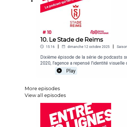
10. Le Stade de Reims
|
|
15:16
dimanche 12 octobre 2025
Saiso
Dixième épisode de la série de podcasts su
2020, l'agence a repensé l'identité visuelle 
rond : place à un écusson inspiré notamment
Play
levier d’attractivité pour les joueurs, les 
Directeur général de Leroy Tremblot.
More episodes
View all episodes