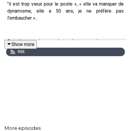
"il est trop vieux pour le poste », « elle va manquer de
dynamisme, elle a 50 ans, je ne préfère pas
l’embaucher »…
Quand on prend un peu de recul, on se rend compte que
Show more
l'âge est omniprésent et qu'il véhicule de nombreux
RSS
stéréotypes ambivalents, discriminants, opposant les
uns aux autres. Et cela est d’autant plus problématique
car si on regarde les études,
en 2025,
les 50-64 ans
représenteront 35 % de la population active en France…
Alors peut-on réellement continuer à porter ce regard sur
les seniors ? Et finalement ce regard est-il justifié ?
More episodes
Pour explorer ce sujet, je suis ravie d’échanger dans cet