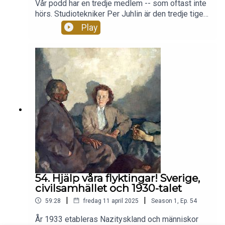
Vår podd har en tredje medlem -- som oftast inte
hörs. Studiotekniker Per Juhlin är den tredje tigern
och har ett glödande historieintresse. Dessutom
Play
är han en av Sveriges främsta inläsare av
ljudböcker och hans arbeten inbegriper både Ola
Larsmos bok "Översten" samt Henrik Arnstads
biografi "Den förbannade optimisten Ernst
Wigforss". Per driver studioföretaget Beppo som
är en av våra sponsorer. Här samtalar han med Ola
och Henrik i ett extrainsatt bakom-kulisserna-
avsnitt av En svensk tiger.
54. Hjälp våra flyktingar! Sverige,
civilsamhället och 1930-talet
|
|
59:28
fredag 11 april 2025
Season
1
,
Ep.
54
År 1933 etableras Nazityskland och människor