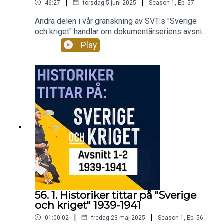
|
|
46:27
torsdag 5 juni 2025
Season
1
,
Ep.
57
Andra delen i vår granskning av SVT:s "Sverige
och kriget" handlar om dokumentärseriens avsnitt
tre och fyra. Tillsammans med historikern och
Play
experten på andra världskriget, docent Mikael
Nilsson, analyserar vi avsnitten -- inte minst
angående Förintelsen, som utgör en viktig del av
berättelsen. Tar producenterna sitt viktiga
folkbildande uppdrag på nödvändigt allvar,
avseende fakta och verklighet? Vi har tittat på
avsnitt 3 med titeln "Krigsbarnen" (1941-1942)
och avsnitt 4 med titeln "Vändpunkten" (1943-
1944). I nästa del kommer vi att granska avsnitt 5
samt föra en avslutande diskussion.
56. 1. Historiker tittar på "Sverige
och kriget" 1939-1941
|
|
01:00:02
fredag 23 maj 2025
Season
1
,
Ep.
56