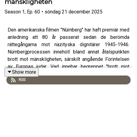
mänskligheten
Season
1
,
Ep.
60
•
söndag 21 december 2025
Den amerikanska filmen "Nürnberg" har haft premiär med
anledning att 80 år passerat sedan de berömda
rättegångarna mot nazityska dignitärer 1945-1946.
Nürnbergprocessen innehöll bland annat åtalspunkten
brott mot mänskligheten, särskilt angående Förintelsen
av Europas judar. Vad innebar begreppet "brott mot
Show more
mänskligheten" i Nürnberg? Hur har det utvecklats -- och
RSS
hur skiljer det sig från folkmord, ett brott som infördes
juridiskt 1948, det vill säga ett par år efter Nürnberg? Vad
kan sägas om efterföljande rättsprocesser som
Tokyotribunalen, rättegången mot Adolf Eichmann och
andra rättegångar? Hur påverkas ageranden mot
folkmord av att begreppet är så infekterat? Vår gäst är
professor Mark Klamberg, ämnesföreståndare
för folkrätt vid Stockholms universitets juridiska