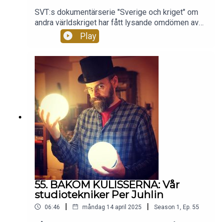
SVT:s dokumentärserie "Sverige och kriget" om
andra världskriget har fått lysande omdömen av
tv-recensenter -- men vi tittar på den med
Play
historikerögon, tillsammans med docent Mikael
Nilsson, erkänd expert på krigsåren. Hur fungerar
TV-serien faktamässigt och vetenskapligt bakom
den bländande ytan? I denna episod av vår podd
granskar vi de två första avsnitten; dels det
första, "Utbrottet", om september 1939 fram till
våren 1940, dels det andra, "Omringade", som
löper fram till juni 1941. I nästa podd kommer vi
att granska avsnitt 3 och 4.
55. BAKOM KULISSERNA: Vår
studiotekniker Per Juhlin
|
|
06:46
måndag 14 april 2025
Season
1
,
Ep.
55