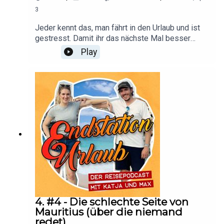
3
Jeder kennt das, man fährt in den Urlaub und ist
gestresst. Damit ihr das nächste Mal besser
entspannen könnt, geben wir euch ein paar
Play
praktische Tipps für euren Reiseko(p)ffer.
4. #4 - Die schlechte Seite von
Mauritius (über die niemand
redet)