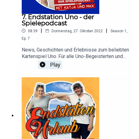
7. Endstation Uno - der
Spielepodcast
|
|
08:39
Donnerstag, 27. Oktober 2022
Season
1
,
Ep.
7
News, Geschichten und Erlebnisse zum beliebten
Kartenspiel Uno. Für alle Uno-Begeisterten und
alle, die es noch werden wollen. Endlich ein
Play
Podcast, in dem es nur um UNO geht und um
nichts anderes. "Endstation Uno" ist ein Podcast-
Projekt entstanden aus dem Reisepodcast
"Endstation Urlaub".