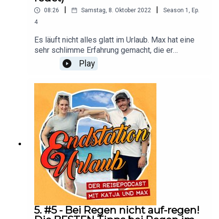
|
|
08:26
Samstag, 8. Oktober 2022
Season
1
,
Ep.
4
Es läuft nicht alles glatt im Urlaub. Max hat eine
sehr schlimme Erfahrung gemacht, die er
unbedingt erzählen will. Katja ist dagegen genervt
Play
von den langen Einleitungen ihres
Podcastpartners.
5. #5 - Bei Regen nicht auf-regen!