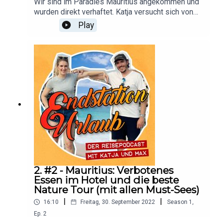
Wir sind im Paradies Mauritius angekommen und
wurden direkt verhaftet. Katja versucht sich von
dem Schock zu erholen und Max hat einen
Play
Premium Luxus Tipp für Langstreckenflüge.
2. #2 - Mauritius: Verbotenes
Essen im Hotel und die beste
Nature Tour (mit allen Must-Sees)
|
|
16:10
Freitag, 30. September 2022
Season
1
,
Ep.
2