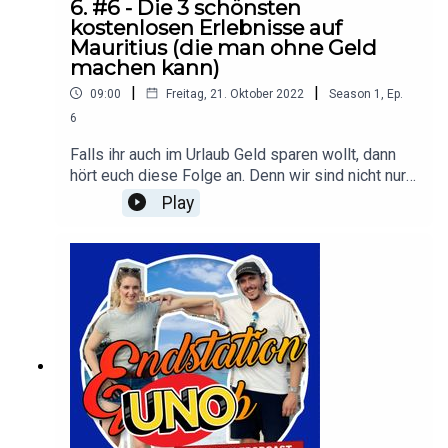
6. #6 - Die 3 schönsten
kostenlosen Erlebnisse auf
Mauritius (die man ohne Geld
machen kann)
|
|
09:00
Freitag, 21. Oktober 2022
Season
1
,
Ep.
6
Falls ihr auch im Urlaub Geld sparen wollt, dann
hört euch diese Folge an. Denn wir sind nicht nur
Traveller sondern auch Sparfüchse. Wir haben
Play
haben für euch die besten kostenlosen
Erlebnisse auf der Trauminsel Mauritius
zusammengetragen. Praktisch zum direkten
Nachreisen.