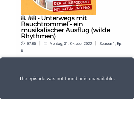
8. #8 - Unterwegs mit
Bauchtrommel - ein
musikalischer Ausflug (wilde
Rhythmen)
|
|
07:05
Montag, 31. Oktober 2022
Season
1
,
Ep.
8
Katja ist begeistert von Max geheimen Talent. Er
kann nämlich sehr gut Bauchtrommel spielen. Das
ist besonders auf Reisen praktisch, da man
Play
Abends ja oft zusammen sitzt und sich nichts
mehr zu sagen hat. #music #travel
Copyright
Katjana Gerz & Max Williams