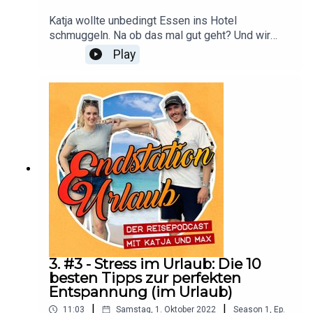
Katja wollte unbedingt Essen ins Hotel
schmuggeln. Na ob das mal gut geht? Und wir
haben eine "Nature" Tour gemacht und auch ein
Play
informatives Interview mit dem Fahrer geführt.
Achtung Geheimtipp: Es gibt einen Eifelturm auf
Mauritius
3. #3 - Stress im Urlaub: Die 10
besten Tipps zur perfekten
Entspannung (im Urlaub)
|
|
11:03
Samstag, 1. Oktober 2022
Season
1
,
Ep.