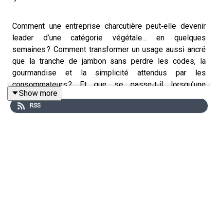
Comment une entreprise charcutière peut‑elle devenir
leader d’une catégorie végétale… en quelques
semaines ? Comment transformer un usage aussi ancré
que la tranche de jambon sans perdre les codes, la
gourmandise et la simplicité attendus par les
consommateurs ? Et que se passe‑t‑il lorsqu’une
Show more
innovation RSE devient aussi une réussite commerciale
RSS
?
Dans cet épisode d’
En Toute Transparence
,
David
Garbous
reçoit
Peggy Kerjean
, Directrice de la
Transformation et de la RSE chez
Fleury Michon
, pour
revenir sur la genèse des
tranches végés
, lauréates du
Palmarès 2025 dans la catégorie Approvisionnement
Responsable.