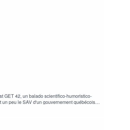
 on parle avec des personnes expertes de la
 vulgarisatrice — sur YouTube et ailleurs.
st GET 42, un balado scientifico-humoristico-
'est un peu le SAV d'un gouvernement québécois
roge Julie et Stéphanie sur leur processus
2 :Spotify
a/podcast/get-42/id1682668427Deezer