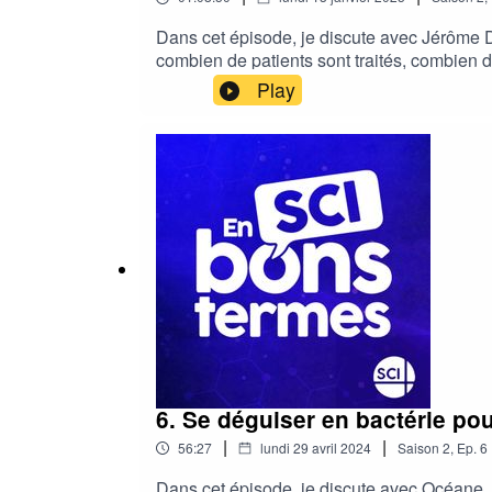
Dans cet épisode, je discute avec Jérôme D
combien de patients sont traités, combien d
vis à vis de la pandémie.Lisez leur article,
Play
bons termes est le podcast où on parle ave
enseignante, formatrice et elle-même vulgar
6. Se déguiser en bactérie p
|
|
56:27
lundi 29 avril 2024
Saison
2
,
Ep.
6
Dans cet épisode, je discute avec Océane,