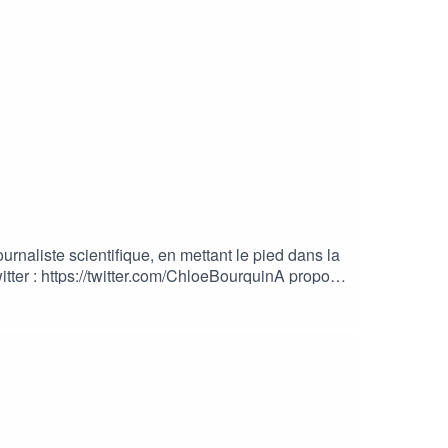
rnaliste scientifique, en mettant le pied dans la
itter : https://twitter.com/ChloeBourquinA propos
 scientifique. Ce podcast est animé par Viviane