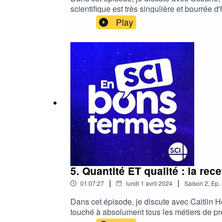
scientifique est très singulière et bourré
en ligne, et du fait de vivre à l'étranger qua
Play
BONSTERMES pour avoir 15 % de réduction s
https://www.fnac.com/a18254982/O-Sorel-Le
https://www.instagram.com/thefrenchvirolog
le podcast où on parle avec des personnes e
elle-même vulgarisatrice — sur YouTube et 
5. Quantité ET qualité : la re
|
|
01:07:27
lundi 1 avril 2024
Saison
2
,
Ep.
Dans cet épisode, je discute avec Caitlin H
touché à absolument tous les métiers de pr