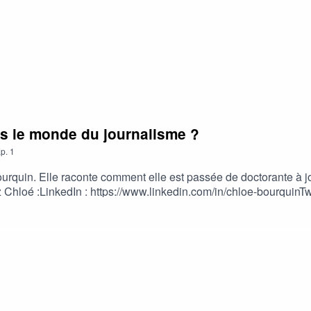
ns le monde du journalisme ?
p.
1
rquin. Elle raconte comment elle est passée de doctorante à jou
ez Chloé :LinkedIn : https://www.linkedin.com/in/chloe-bourquinTw
ast où on parle avec des personnes expertes de la vulgarisation
me vulgarisatrice — sur YouTube et ailleurs.