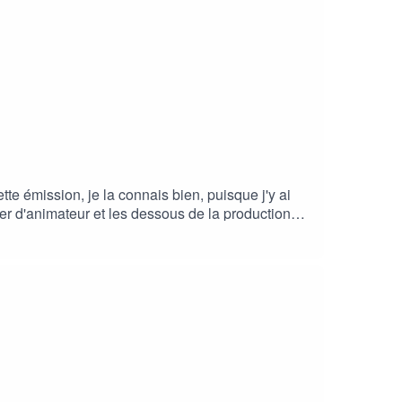
e émission, je la connais bien, puisque j'y ai
tier d'animateur et les dessous de la production
8b61260/Twitter :
herche :Toutes les émissions : https://ici.radio-
/2vHG9HylCEDeERyjsLhrb1Apple Podcasts :
oteurA propos du podcast :En sci bons termes est
par Viviane Lalande, enseignante, formatrice et