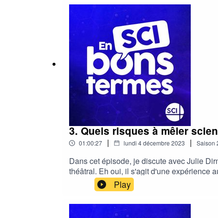
list=PLiSHzRAyQE1D7gagVL-6HWTDjMizGH1qX
vulgarisation scientifique. Ce podcast est 
3. Quels risques à mêler scien
|
|
01:00:27
lundi 4 décembre 2023
Saison
Dans cet épisode, je discute avec Julie Dir
théâtral. Eh oui, il s'agit d'une expérien
intergalactique. C'est drôle, c'est loufoque,
Play
d'écriture, sur la place de la fiction dans 
: https://open.spotify.com/show/07MXAIi
: https://deezer.page.link/uoeA7kARtgkx