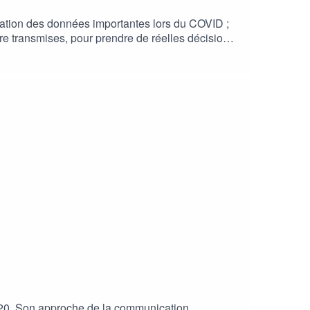
isation des données importantes lors du COVID ;
tre transmises, pour prendre de réelles décisions
edition.org/rac/35322A propos du podcast :En sci
odcast est animé par Viviane Lalande,
020. Son approche de la communication