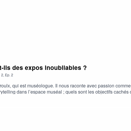
spacetemps42/Facebook : https://www.facebook.com/profile.
 avec des personnes expertes de la vulgarisation scientifique. 
isatrice — sur YouTube et ailleurs.
-ils des expos inoubliables ?
n
2
,
Ep.
2
roulx, qui est muséologue. Il nous raconte avec passion commen
orytelling dans l’espace muséal ; quels sont les objectifs cachés
inkedin.com/in/michelgroulxCREO : https://creo.ca/fr/A propos du
lgarisation scientifique. Ce podcast est animé par Viviane Lala