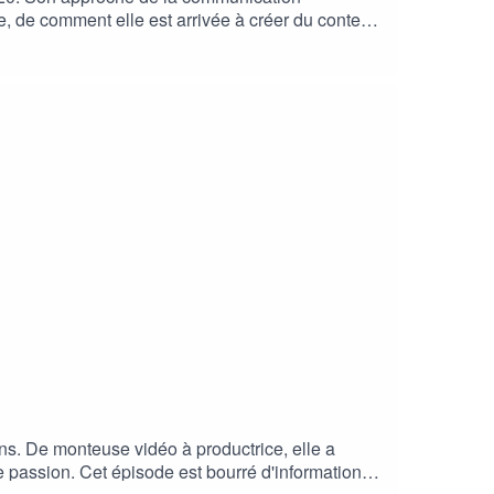
e, de comment elle est arrivée à créer du contenu
ators.riverside.fm/SCI et utilisez le code
ps://www.thefrenchvirologist.com/Son livre :
 :
scopeA propos du podcast :En sci bons termes est
par Viviane Lalande, enseignante, formatrice et
ans. De monteuse vidéo à productrice, elle a
passion. Cet épisode est bourré d'informations,