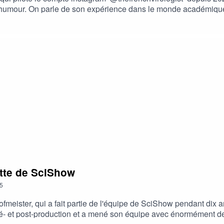
e d'humour. On parle de son expérience dans le monde académiqu
nd son auditoire est en France. Essayez Riverside ici : https://cre
ur un abonnement individuel.Retrouvez Océane :Site web : htt
-grand-livre-des-virus-des-microbes-et-des-bacteriesInstagram
ist/Newsletter : https://www.thefrenchvirologist.com/au-microb
xpertes de la vulgarisation scientifique. Ce podcast est animé 
ailleurs.
cette de SciShow
5
ofmeister, qui a fait partie de l'équipe de SciShow pendant dix 
é- et post-production et a mené son équipe avec énormément de 