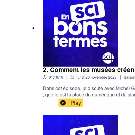
https://www.instagram.com/gouvernemente
sci bons termes est le podcast où on parle
enseignante, formatrice et elle-même vulgar
2. Comment les musées créent
|
|
01:19:19
lundi 20 novembre 2023
Saiso
Dans cet épisode, je discute avec Michel G
; quelle est la place du numérique et du st
travail de Michel :LinkedIn : https://www.l
Play
parle avec des personnes expertes de la vu
vulgarisatrice — sur YouTube et ailleurs.