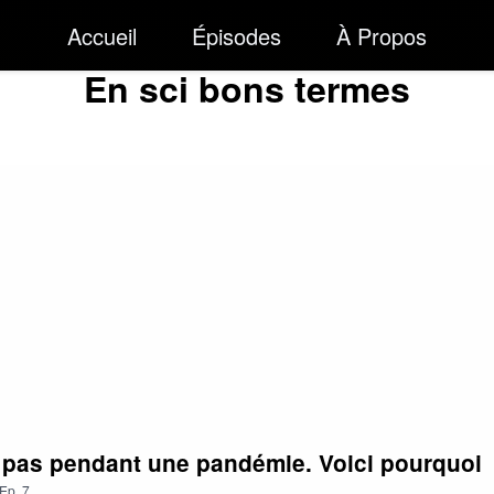
Accueil
Épisodes
À Propos
En sci bons termes
s pas pendant une pandémie. Voici pourquoi
Ep.
7