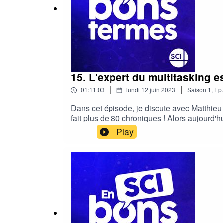
15. L'expert du multitasking e
|
|
01:11:03
lundi 12 juin 2023
Saison
1
,
Ep.
Dans cet épisode, je discute avec Matthieu 
fait plus de 80 chroniques ! Alors aujourd'h
d'une émission de radio à succès.Suivez Ma
Play
https://twitter.com/MatthieuDugalInstagram 
canada.ca/ohdio/premiere/emissions/6056/
https://podcasts.apple.com/ca/podcast/mote
le podcast où on parle avec des personnes e
elle-même vulgarisatrice — sur YouTube et 