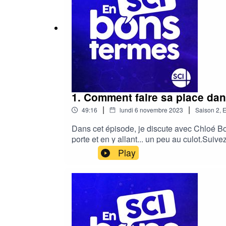
1. Comment faire sa place da
|
|
49:16
lundi 6 novembre 2023
Saison
2
,
E
Dans cet épisode, je discute avec Chloé Bou
porte et en y allant... un peu au culot.Suiv
du podcast :En sci bons termes est le podc
Play
Lalande, enseignante, formatrice et elle-mê