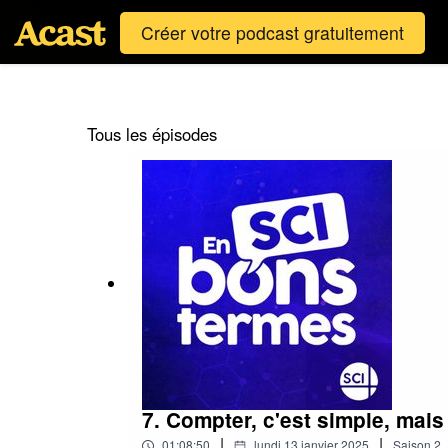
Créer votre podcast gratuitement
Tous les épisodes
7. Compter, c'est simple, mai
|
|
01:08:50
lundi 13 janvier 2025
Saison
2
,