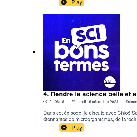
mais attention - notre conversation est en 
Play
l'épisode sous-titré en français sur YouTube
BONSTERMES pour avoir 15 % de réductio
SpaceSciShow KidsSciShow PsychCrash Cou
le podcast où on parle avec des personnes e
elle-même vulgarisatrice — sur YouTube et 
4. Rendre la science belle et
|
|
01:06:16
lundi 18 décembre 2023
Saiso
Dans cet épisode, je discute avec Chloé Sav
étonnantes de microorganismes, de la techn
:Instagram : https://www.instagram.com/ta
Play
shop : https://www.tardibabe.com/L’agence V