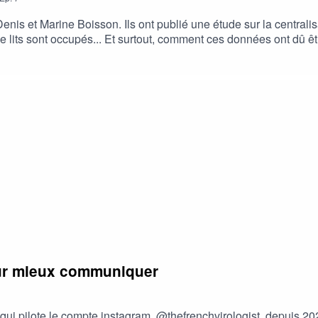
enis et Marine Boisson. Ils ont publié une étude sur la central
e lits sont occupés... Et surtout, comment ces données ont dû ê
 Faire remonter les chiffres du Covid, ici : https://journals.open
c des personnes expertes de la vulgarisation scientifique. Ce p
isatrice — sur YouTube et ailleurs.
our mieux communiquer
 qui pilote le compte instagram @thefrenchvirologist depuis 2