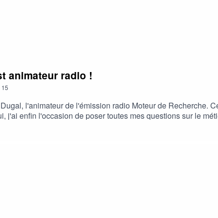
st animateur radio !
15
Dugal, l'animateur de l'émission radio Moteur de Recherche. Cett
ui, j'ai enfin l'occasion de poser toutes mes questions sur le mé
tthieu :LinkedIn : https://www.linkedin.com/in/matthieu-dugal-3
: https://www.instagram.com/matthieudugal/Ecoutez Moteur de Rec
moteur-de-rechercheSpotify : https://open.spotify.com/show
ur-de-recherche/id1436192624Twitter : https://twitter.com/RCM
xpertes de la vulgarisation scientifique. Ce podcast est animé 
ailleurs.