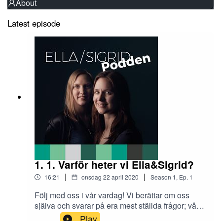
About
Latest episode
1. 1. Varför heter vi Ella&Sigrid?
|
|
16:21
onsdag 22 april 2020
Season
1
,
Ep.
1
Följ med oss i vår vardag! Vi berättar om oss
själva och svarar på era mest ställda frågor; vårt
namn och våra 6-timmarsdagar.
Play