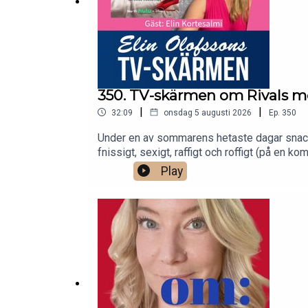
350. TV-skärmen om Rivals me
|
|
32:09
onsdag 5 augusti 2026
Ep.
350
Under en av sommarens hetaste dagar snacka
fnissigt, sexigt, raffigt och roffigt (på en
Declan O'Hara, romanförfattaren Lizzie Verk
Play
Manusbubblan görs av författaren Elin Olofs