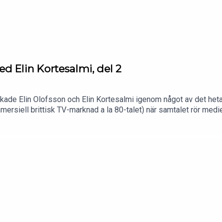
d Elin Kortesalmi, del 2
de Elin Olofsson och Elin Kortesalmi igenom något av det hetast
 kommersiell brittisk TV-marknad a la 80-talet) när samtalet rör
er, IT-miljonären Freddie Jones och alla de andra i Rivals i ett
son och producenten Annelie Lanner. Har du en fråga eller ett ti