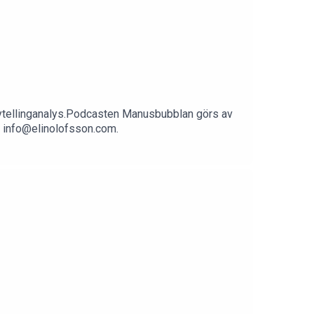
rytellinganalys.Podcasten Manusbubblan görs av
på info@elinolofsson.com.