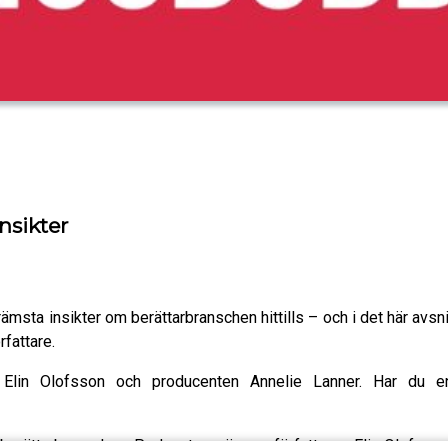
nsikter
sta insikter om berättarbranschen hittills – och i det här avsnitt
fattare.
Elin Olofsson och producenten Annelie Lanner. Har du en
berättarbranschen. Podcasten görs av författaren Elin Olofsson