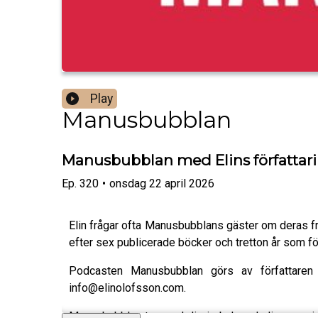
Play
Manusbubblan
Manusbubblan med Elins författari
Ep.
320
•
onsdag 22 april 2026
Elin frågar ofta Manusbubblans gäster om deras främ
efter sex publicerade böcker och tretton år som för
Podcasten Manusbubblan görs av författaren 
info@elinolofsson.com.
Manusbubblan tar med dig in bakom kulisserna i 