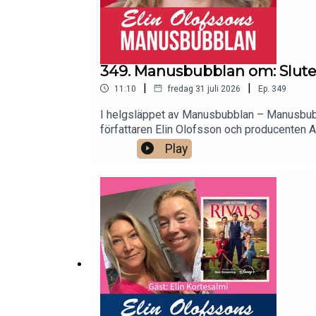
349. Manusbubblan om: Slutet s
|
|
11:10
fredag 31 juli 2026
Ep.
349
I helgsläppet av Manusbubblan – Manusbubb
författaren Elin Olofsson och producenten An
Play