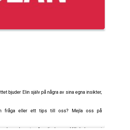
et bjuder Elin själv på några av sina egna insikter,
 fråga eller ett tips till oss? Mejla oss på
 och producenten Annelie Lanner. Vill du komma i