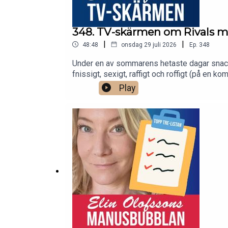
348. TV-skärmen om Rivals me
|
|
48:48
onsdag 29 juli 2026
Ep.
348
Under en av sommarens hetaste dagar snacka
fnissigt, sexigt, raffigt och roffigt (på en
Declan O'Hara, romanförfattaren Lizzie Verk
Play
Manusbubblan görs av författaren Elin Olofs