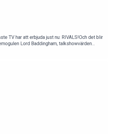
e TV har att erbjuda just nu: RIVALS!Och det blir
 mediemogulen Lord Baddingham, talkshowvärden
 dubbelavsnitt av TV-skärmen!Podcasten
ps till oss? Mejla oss på info@elinolofsson.com.