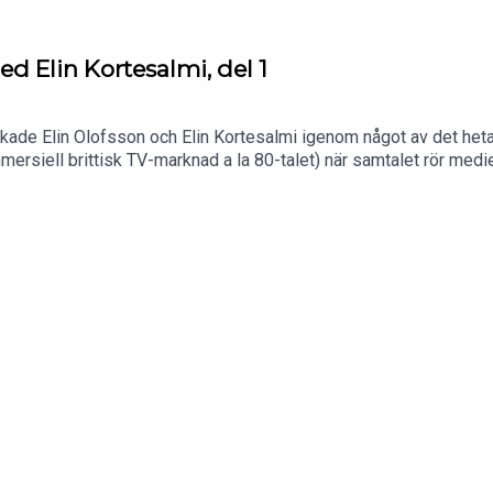
d Elin Kortesalmi, del 1
de Elin Olofsson och Elin Kortesalmi igenom något av det hetast
 kommersiell brittisk TV-marknad a la 80-talet) när samtalet rör
er, IT-miljonären Freddie Jones och alla de andra i Rivals i ett
son och producenten Annelie Lanner. Har du en fråga eller ett ti