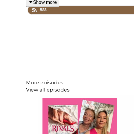
Show more
kontakt med Manusbubblan? Mejla till info@elino
RSS
More episodes
View all episodes