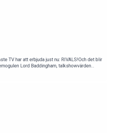
e TV har att erbjuda just nu: RIVALS!Och det blir
 mediemogulen Lord Baddingham, talkshowvärden
 dubbelavsnitt av TV-skärmen!Podcasten
ps till oss? Mejla oss på info@elinolofsson.com.