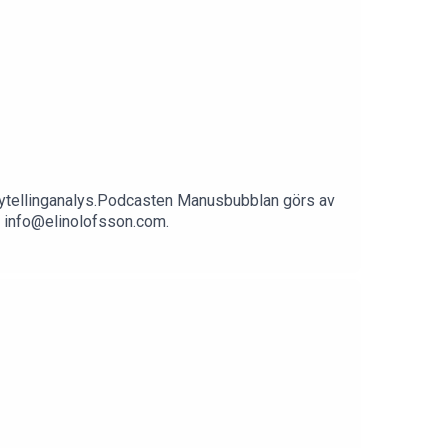
orytellinganalys.Podcasten Manusbubblan görs av
på info@elinolofsson.com.