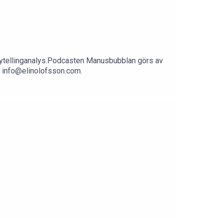
orytellinganalys.Podcasten Manusbubblan görs av
på info@elinolofsson.com.