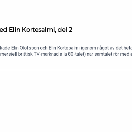
d Elin Kortesalmi, del 2
de Elin Olofsson och Elin Kortesalmi igenom något av det hetast
 kommersiell brittisk TV-marknad a la 80-talet) när samtalet rör
er, IT-miljonären Freddie Jones och alla de andra i Rivals i ett
son och producenten Annelie Lanner. Har du en fråga eller ett ti