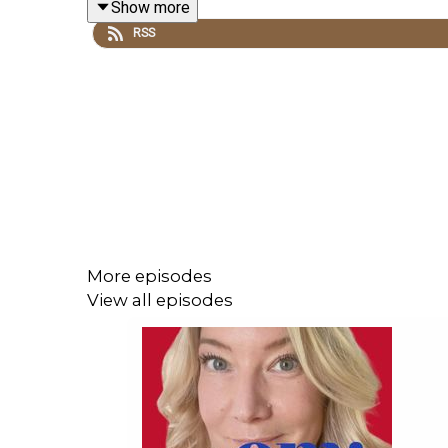
Show more
info@elinolofsson.com.
RSS
Manusbubblan tar med dig in bakom kulisserna i 
kontakt med Manusbubblan? Mejla till info@elino
More episodes
View all episodes