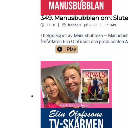
349. Manusbubblan om: Slutet s
|
|
11:10
fredag 31 juli 2026
Ep.
349
I helgsläppet av Manusbubblan – Manusbubbl
författaren Elin Olofsson och producenten An
Play