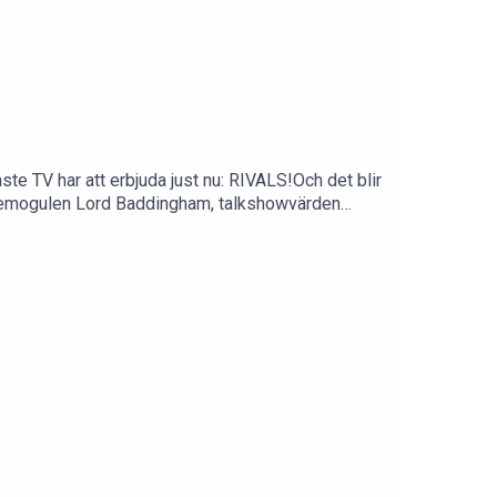
e TV har att erbjuda just nu: RIVALS!Och det blir
 mediemogulen Lord Baddingham, talkshowvärden
 dubbelavsnitt av TV-skärmen!Podcasten
ps till oss? Mejla oss på info@elinolofsson.com.