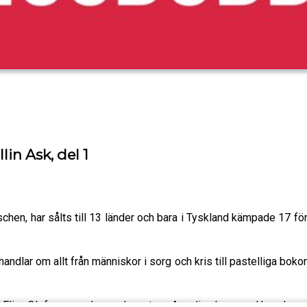
in Ask, del 1
schen, har sålts till 13 länder och bara i Tyskland kämpade 17 f
dlar om allt från människor i sorg och kris till pastelliga bokom
Elin Olofsson och producenten Annelie Lanner. Har du en