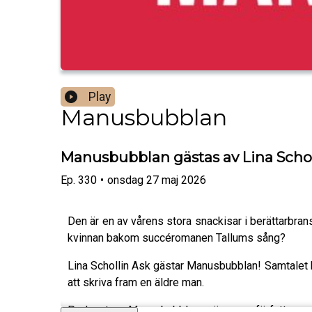
Play
Manusbubblan
Manusbubblan gästas av Lina Scholl
Ep.
330
•
onsdag 27 maj 2026
Den är en av vårens stora snackisar i berättarbran
kvinnan bakom succéromanen Tallums sång?
Lina Schollin Ask gästar Manusbubblan! Samtalet han
att skriva fram en äldre man.
Podcasten Manusbubblan görs av författaren 