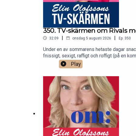
350. TV-skärmen om Rivals me
|
|
32:09
onsdag 5 augusti 2026
Ep.
350
Under en av sommarens hetaste dagar snacka
fnissigt, sexigt, raffigt och roffigt (på en
Declan O'Hara, romanförfattaren Lizzie Verk
Play
Manusbubblan görs av författaren Elin Olofs