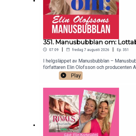
351. Manusbubblan om: Lotta
|
|
07:09
fredag 7 augusti 2026
Ep.
351
I helgsläppet av Manusbubblan – Manusbubbl
författaren Elin Olofsson och producenten An
Play