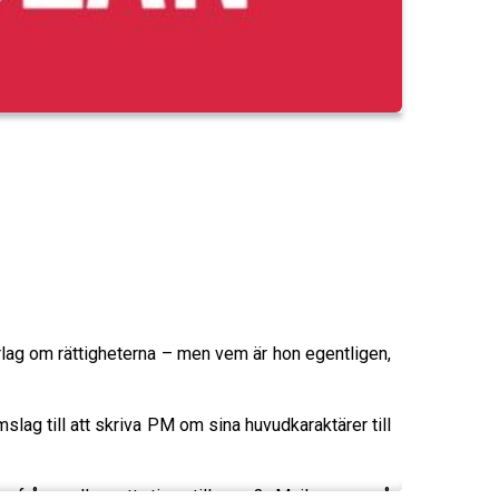
örlag om rättigheterna – men vem är hon egentligen,
slag till att skriva PM om sina huvudkaraktärer till
 fråga eller ett tips till oss? Mejla oss på