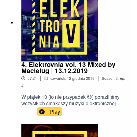
Rzeźbiarz.Zalecamy podłączenie głośników,
najlepiej takich dużych, O!
4. Elektrovnia vol. 13 Mixed by
Macielug | 13.12.2019
|
|
57:31
czwartek, 12 grudnia 2019
Season
2
,
Ep.
4
W piątek 13 (to nie przypadek 😈) poraziliśmy
wszystkich smakoszy muzyki elektronicznej
kolejnym setem prosto z naszego reaktora
Play
⚡️⚡️Tym razem, seta w naszej zwariowanej
audycji zagrał DJ Macielug Music. Ma on na
koncie kilka poważniejszych mixów, a teraz
specjalnie dla Was na żywo wystąpił z kolejną