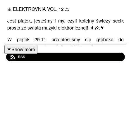
⚠️ ELEKTROVNIA VOL. 12 ⚠️
Jest piątek, jesteśmy i my, czyli kolejny świeży secik
prosto ze świata muzyki elektronicznej! 🔈🎶🎶
W piątek 29.11 przenieśliśmy się głęboko do
rzeczywistości gdzie dobre EDMowe brzmienie jest
Show more
esencją życia.
RSS
Za deckami nasz rezydent, DJ Rzeźbiarz.
Nie masz pomysłu na bifora? Włącz Meteora! 🤩🤩