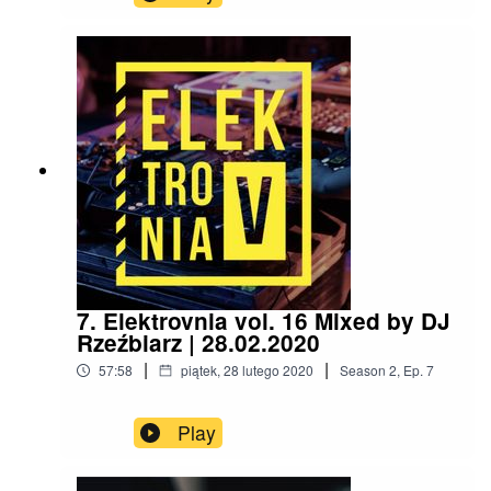
new music!~Yours RzeźbiarzP.S. Inside you'll
find a small exclusive.
7. Elektrovnia vol. 16 Mixed by DJ
Rzeźbiarz | 28.02.2020
|
|
57:58
piątek, 28 lutego 2020
Season
2
,
Ep.
7
Play