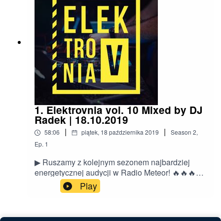
1. Elektrovnia vol. 10 Mixed by DJ
Radek | 18.10.2019
|
|
58:06
piątek, 18 października 2019
Season
2
,
Ep.
1
▶ Ruszamy z kolejnym sezonem najbardziej
energetycznej audycji w Radio Meteor! 🔥🔥🔥
Zapraszamy wszystkich miłośników muzyki
Play
elektronicznej na prawdopodobnie najlepszą
muzyczną opcję jaka może na Was czekać w tym
tygodniu! 🎶❓ W piątek 18 października o 22 grał