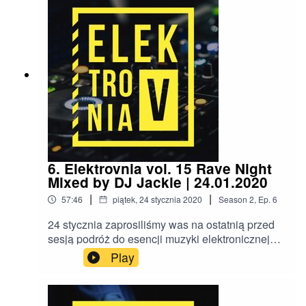
6. Elektrovnia vol. 15 Rave Night
Mixed by DJ Jackie | 24.01.2020
|
|
57:46
piątek, 24 stycznia 2020
Season
2
,
Ep.
6
24 stycznia zaprosiliśmy was na ostatnią przed
sesją podróż do esencji muzyki elektronicznej
🎶🎶Od 22 przenieśliśmy się w świat gdzie
Play
wszyscy ubierają się na czarno, stroboskopy
robią główną robotę, a dźwięk prowadzi nas
daleko w świat wyobraźni. Jesteście gotowi na