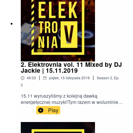
odsłoną swojej elektryzującej twórczości 🎶🎶🤩
2. Elektrovnia vol. 11 Mixed by DJ
Jackie | 15.11.2019
|
|
49:33
piątek, 15 listopada 2019
Season
2
,
Ep.
2
15.11 wyruszyliśmy z kolejną dawką
energetycznej muzyki!Tym razem w woluminie
11 DJ Jackie zabrał was w podróż po świecie
Play
Bass House'u!Co z tego wyszło? Sprawdźcie w
tym epizodzie!Nie masz pomysłu na bifora?
Włącz Meteora!