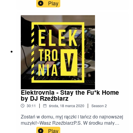
House Party!Tylko soczyste house'iwo z
Play
Elektrovnia x Dj Wosiu!Pamiętajcie, myjemy
rączki, zasłaniamy się kaszląc i w najlepszej
piżamie tańczymy na łóżku!
Elektrovnia - Stay the Fu*k Home
by DJ Rzeźbiarz
|
|
30:11
środa, 18 marca 2020
Season
2
Zostań w domu, myj rączki i tańcz do najnowszej
muzyki!~Wasz RzeźbiarzP.S. W środku mały
exclusive.Stay home, wash hands and dance for
Play