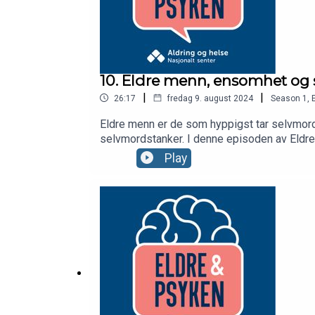
10. Eldre menn, ensomhet og
|
|
26:17
fredag 9. august 2024
Season
1
,
Eldre menn er de som hyppigst tar selvmord 
selvmordstanker. I denne episoden av Eldr
fikk et nytt sosialt nettverk etter at kona 
Play
Kaffe og prat. Vi vil også høre fagekspert
Aldring og helse med støtte fra Helsedirekt