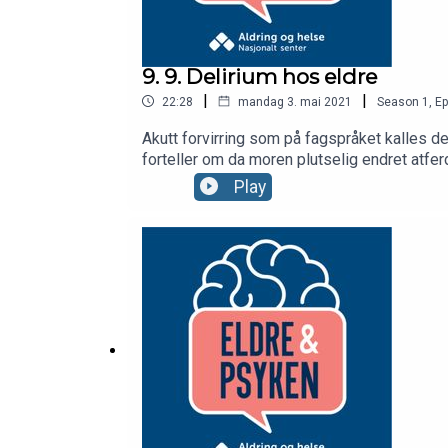
9. 9. Delirium hos eldre
|
|
22:28
mandag 3. mai 2021
Season
1
,
Ep
Akutt forvirring som på fagspråket kalles d
forteller om da moren plutselig endret atfer
forklarer hva det kan skyldes og hvorfor man
Play
koronaviruset. Professor i geriatri, Torgeir Bruun Wyl
samarbeid med Rådet for psykisk helse, med