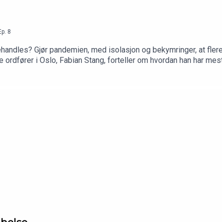
Ep.
8
handles? Gjør pandemien, med isolasjon og bekymringer, at flere 
 ordfører i Oslo, Fabian Stang, forteller om hvordan han har me
s eldre, og forklarer hvorfor det kan være vanskelig å skille d
vordan man kan mestre angsten. Laget av Aldring og helse i samarbeid med Rådet for
m. Produsert av Vrang produksjon.