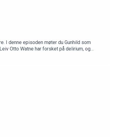
dre. I denne episoden møter du Gunhild som
 Leiv Otto Watne har forsket på delirium, og
 akutt forvirring kan skyldes infeksjon med
 Laget av Aldring og helse i