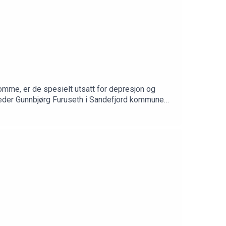
omme, er de spesielt utsatt for depresjon og
eder Gunnbjørg Furuseth i Sandefjord kommune
e ensomhet hos eldre blant annet gjennom tilbudet
dre og hvordan dette kan forebygges.Laget av