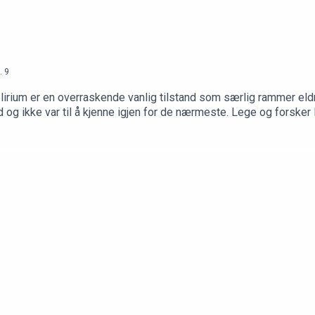
.
9
elirium er en overraskende vanlig tilstand som særlig rammer el
d og ikke var til å kjenne igjen for de nærmeste. Lege og forsker
 må finne den utløsende årsaken. Det har blant annet vist seg at
ler, forteller om forskjellen på demens, delirium og at man kan ha begge deler.
 støtte fra Stiftelsen Dam. Produsert av Vrang produksjon.