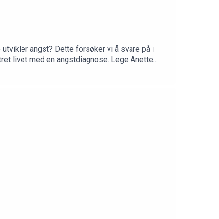
utvikler angst? Dette forsøker vi å svare på i
stret livet med en angstdiagnose. Lege Anette
e fysiske symptomene ved angst fra fysiske