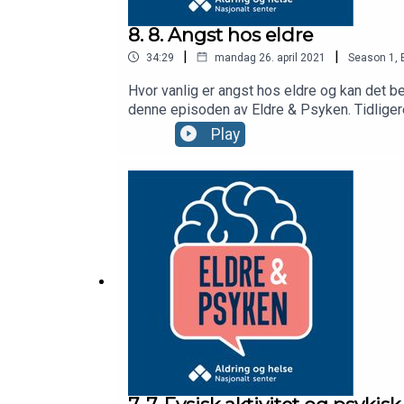
8. 8. Angst hos eldre
|
|
34:29
mandag 26. april 2021
Season
1
,
Hvor vanlig er angst hos eldre og kan det be
denne episoden av Eldre & Psyken. Tidligere
Bendixen har tatt en doktorgrad om angst ho
Play
sykdommer. Psykologspesialist Martin Bystad deler sine råd om h
psykisk helse, med støtte fra Stiftelsen Da