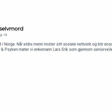
 selvmord
Ep.
10
i Norge. Når eldre menn mister sitt sosiale nettverk og blir ens
e & Psyken møter vi enkemann Lars Erik som gjennom seniorveil
døde. Furuseth forteller videre hvordan de jobber med å forebygg
ene Lars Mehlum og Anna Helle-Valle snakke om selvmord hos el
oratet. Produsert av Vrang produksjon.