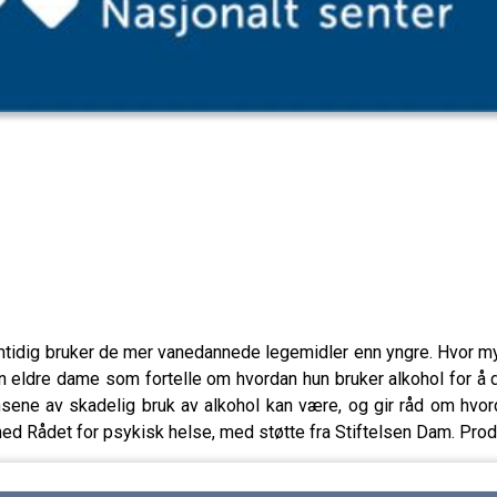
mtidig bruker de mer vanedannede legemidler enn yngre. Hvor my
en eldre dame som fortelle om hvordan hun bruker alkohol for 
ensene av skadelig bruk av alkohol kan være, og gir råd om hv
med Rådet for psykisk helse, med støtte fra Stiftelsen Dam. Pro