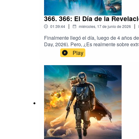
366. 366: El Día de la Revelac
|
|
01:39:44
miércoles, 17 de junio de 2026
Finalmente llegó el día, luego de 4 años d
Day, 2026). Pero, ¿Es realmente sobre extr
Esteban, como vos, como yo y como todo e
Play