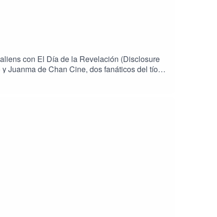
 aliens con El Día de la Revelación (Disclosure
 y Juanma de Chan Cine, dos fanáticos del tío
avilloso mundo de Spielberg.