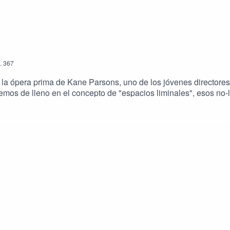
.
367
 la ópera prima de Kane Parsons, uno de los jóvenes director
emos de lleno en el concepto de "espacios liminales", esos no-lug
rror psicológico que nos hace plantearnos los límites de la cor