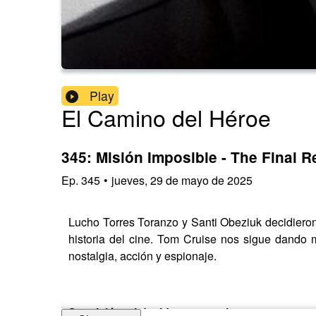
Play
El Camino del Héroe
345: Misión Imposible - The Final 
Ep.
345
•
jueves, 29 de mayo de 2025
Lucho Torres Toranzo y Santi Obeziuk decidieron
historia del cine. Tom Cruise nos sigue dando 
nostalgia, acción y espionaje.
Su misión, si deciden aceptarla, es repasar c