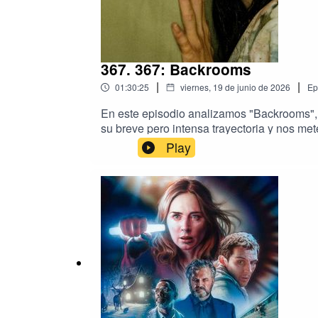
367. 367: Backrooms
|
|
01:30:25
viernes, 19 de junio de 2026
Ep
En este episodio analizamos "Backrooms",
su breve pero intensa trayectoria y nos met
imposible se confunden, dando paso a un te
Play