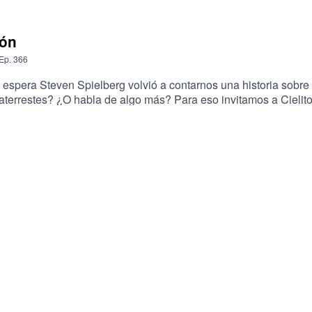
ión
Ep.
366
e espera Steven Spielberg volvió a contarnos una historia sobre
aterrestes? ¿O habla de algo más? Para eso invitamos a Cielito
l mundo. Bienvenidos al Camino del Héroe, bienvenidas al mar