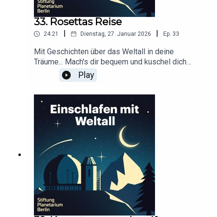
33. Rosettas Reise
|
|
24:21
Dienstag, 27. Januar 2026
Ep.
33
Mit Geschichten über das Weltall in deine
Träume... Mach's dir bequem und kuschel dich
ein!Dieser Podcast wird durch Werbung
Play
finanziert. Infos und Angebote unserer
Werbepartner:
https://linktr.ee/EinschlafenMitPodcastProduzier
t von Tim Rodenkirchen für Schønlein MediaIn
Kooperation mit der Stiftung Planetarium
BerlinRedaktion: Dr. Felix Lühning, Dr. Monika
Staesche, Ghazal WeberStimme: Dr. Monika
StaescheCover-Artwork von Amadeus E. Fronk