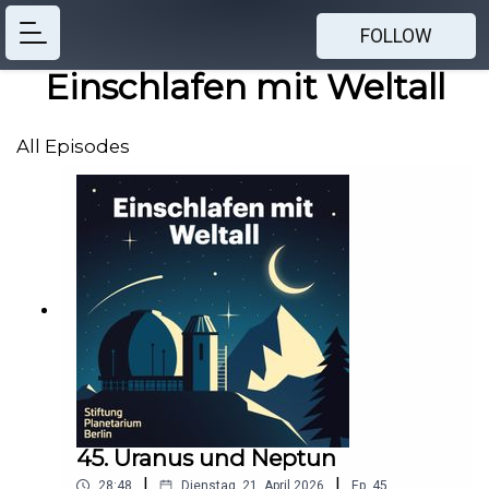
FOLLOW
Einschlafen mit Weltall
All Episodes
45. Uranus und Neptun
|
|
28:48
Dienstag, 21. April 2026
Ep.
45