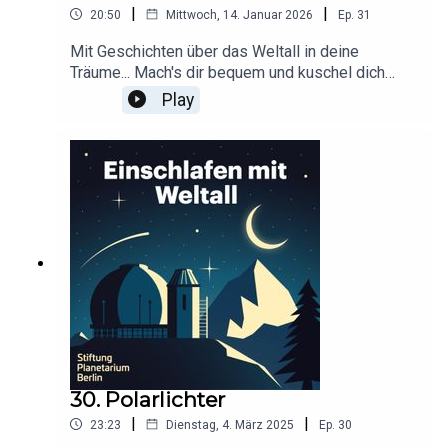
|
|
20:50
Mittwoch, 14. Januar 2026
Ep.
31
Mit Geschichten über das Weltall in deine
Träume... Mach's dir bequem und kuschel dich
ein!Dieser Podcast wird durch Werbung
Play
finanziert. Infos und Angebote unserer
Werbepartner:
https://linktr.ee/EinschlafenMitPodcastProduzier
t von Tim Rodenkirchen für Schønlein MediaIn
Kooperation mit der Stiftung Planetarium
BerlinRedaktion: Dr. Felix Lühning, Dr. Monika
Staesche, Ghazal WeberStimme: Dr. Monika
StaescheCover-Artwork von Amadeus E. Fronk
30. Polarlichter
|
|
23:23
Dienstag, 4. März 2025
Ep.
30