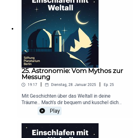
t von Anna Germek für Schønlein MediaIn
Kooperation mit der Stiftung Planetarium
BerlinRedaktion: Dr. Felix Lühning, Dr. Monika
Staesche, Ghazal WeberStimme: Dr. Monika
StaescheCover-Artwork von Amadeus E. Fronk
25. Astronomie: Vom Mythos zur
Messung
|
|
19:17
Dienstag, 28. Januar 2025
Ep.
25
Mit Geschichten über das Weltall in deine
Träume... Mach's dir bequem und kuschel dich
ein!Dieser Podcast wird durch Werbung
Play
finanziert. Infos und Angebote unserer
Werbepartner:
https://linktr.ee/EinschlafenMitPodcastProduzier
t von Anna Germek für Schønlein MediaIn