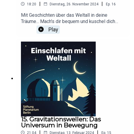
|
|
18:20
Dienstag, 26. November 2024
Ep.
16
Mit Geschichten über das Weltall in deine
Träume... Mach's dir bequem und kuschel dich
ein!Dieser Podcast wird durch Werbung
Play
finanziert. Infos und Angebote unserer
Werbepartner:
https://linktr.ee/EinschlafenMitPodcastProduzier
t von Anna Germek für Schønlein MediaIn
Kooperation mit der Stiftung Planetarium
BerlinRedaktion: Dr. Felix Lühning, Dr. Monika
Staesche, Ghazal WeberStimme: Dr. Monika
StaescheCover-Artwork von Amadeus E. Fronk
15. Gravitationswellen: Das
Universum in Bewegung
|
|
21:04
Dienstag, 13. Februar 2024
Ep.
15