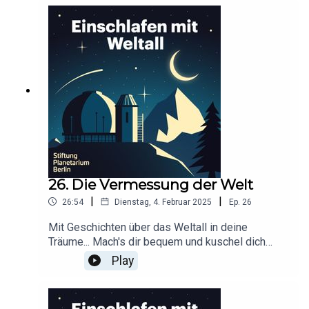
Werbepartner:
https://linktr.ee/EinschlafenMitPodcastProduzier
t von Anna Germek für Schønlein MediaIn
Kooperation mit der Stiftung Planetarium
BerlinRedaktion: Dr. Felix Lühning, Dr. Monika
Staesche, Ghazal WeberStimme: Dr. Monika
StaescheCover-Artwork von Amadeus E. Fronk
26. Die Vermessung der Welt
|
|
26:54
Dienstag, 4. Februar 2025
Ep.
26
Mit Geschichten über das Weltall in deine
Träume... Mach's dir bequem und kuschel dich
ein!Dieser Podcast wird durch Werbung
Play
finanziert. Infos und Angebote unserer
Werbepartner:
https://linktr.ee/EinschlafenMitPodcastProduzier