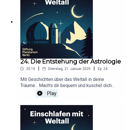
Kooperation mit der Stiftung Planetarium
BerlinRedaktion: Dr. Felix Lühning, Dr. Monika
Staesche, Ghazal WeberStimme: Dr. Monika
StaescheCover-Artwork von Amadeus E. Fronk
24. Die Entstehung der Astrologie
|
|
25:10
Dienstag, 21. Januar 2025
Ep.
24
Mit Geschichten über das Weltall in deine
Träume... Mach's dir bequem und kuschel dich
ein!Dieser Podcast wird durch Werbung
Play
finanziert. Infos und Angebote unserer
Werbepartner:
https://linktr.ee/EinschlafenMitPodcastProduzier
t von Anna Germek für Schønlein MediaIn
Kooperation mit der Stiftung Planetarium
BerlinRedaktion: Dr. Felix Lühning, Dr. Monika