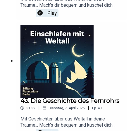
Träume... Mach's dir bequem und kuschel dich
ein!Dieser Podcast wird durch Werbung
Play
finanziert. Infos und Angebote unserer
Werbepartner:
https://linktr.ee/EinschlafenMitPodcastProduzier
t von Tim Rodenkirchen für Schønlein MediaIn
Kooperation mit der Stiftung Planetarium
BerlinRedaktion: Dr. Felix Lühning, Dr. Monika
Staesche, Ghazal WeberStimme: Dr. Monika
StaescheCover-Artwork von Amadeus E. Fronk
43. Die Geschichte des Fernrohrs
|
|
31:39
Dienstag, 7. April 2026
Ep.
43
Mit Geschichten über das Weltall in deine
Träume... Mach's dir bequem und kuschel dich