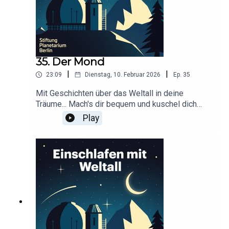
35. Der Mond
|
|
23:09
Dienstag, 10. Februar 2026
Ep.
35
Mit Geschichten über das Weltall in deine
Träume... Mach's dir bequem und kuschel dich
ein!Dieser Podcast wird durch Werbung
Play
finanziert. Infos und Angebote unserer
Werbepartner:
https://linktr.ee/EinschlafenMitPodcastProduzier
t von Tim Rodenkirchen für Schønlein MediaIn
Kooperation mit der Stiftung Planetarium
BerlinRedaktion: Dr. Felix Lühning, Dr. Monika
Staesche, Ghazal WeberStimme: Dr. Monika
StaescheCover-Artwork von Amadeus E. Fronk