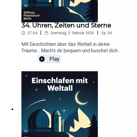
34. Uhren, Zeiten und Sterne
|
|
27:54
Dienstag, 3. Februar 2026
Ep.
34
Mit Geschichten über das Weltall in deine
Träume... Mach's dir bequem und kuschel dich
ein!Dieser Podcast wird durch Werbung
Play
finanziert. Infos und Angebote unserer
Werbepartner:
https://linktr.ee/EinschlafenMitPodcastProduzier
t von Tim Rodenkirchen für Schønlein MediaIn
Kooperation mit der Stiftung Planetarium
BerlinRedaktion: Dr. Felix Lühning, Dr. Monika
Staesche, Ghazal WeberStimme: Dr. Monika
StaescheCover-Artwork von Amadeus E. Fronk