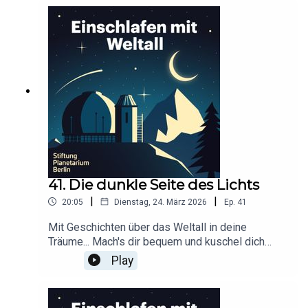
Werbepartner:
https://linktr.ee/EinschlafenMitPodcastProduzier
t von Tim Rodenkirchen für Schønlein MediaIn
Kooperation mit der Stiftung Planetarium
BerlinRedaktion: Dr. Felix Lühning, Dr. Monika
Staesche, Ghazal WeberStimme: Dr. Monika
StaescheCover-Artwork von Amadeus E. Fronk
41. Die dunkle Seite des Lichts
|
|
20:05
Dienstag, 24. März 2026
Ep.
41
Mit Geschichten über das Weltall in deine
Träume... Mach's dir bequem und kuschel dich
ein!Dieser Podcast wird durch Werbung
Play
finanziert. Infos und Angebote unserer
Werbepartner:
https://linktr.ee/EinschlafenMitPodcastProduzier