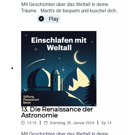
Mit Geschichten über das Weltall in deine
Träume... Mach's dir bequem und kuschel dich
ein!Dieser Podcast wird durch Werbung
Play
finanziert. Infos und Angebote unserer
Werbepartner:
https://linktr.ee/EinschlafenMitPodcastProduzier
t von Anna Germek für Schønlein MediaIn
Kooperation mit der Stiftung Planetarium
BerlinRedaktion: Dr. Felix Lühning, Dr. Monika
Staesche, Ghazal WeberStimme: Dr. Monika
StaescheEdit und Sound Design: Lukas
SweetwoodCover-Artwork von Amadeus E. Fronk
13. Die Renaissance der
Astronomie
|
|
13:10
Dienstag, 30. Januar 2024
Ep.
13
Mit Geschichten über das Weltall in deine