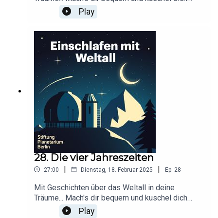
ein!Dieser Podcast wird durch Werbung
Play
finanziert. Infos und Angebote unserer
Werbepartner:
https://linktr.ee/EinschlafenMitPodcastProduzier
t von Tim Rodenkirchen für Schønlein MediaIn
Kooperation mit der Stiftung Planetarium
BerlinRedaktion: Dr. Felix Lühning, Dr. Monika
Staesche, Ghazal WeberStimme: Dr. Monika
StaescheCover-Artwork von Amadeus E. Fronk
28. Die vier Jahreszeiten
|
|
27:00
Dienstag, 18. Februar 2025
Ep.
28
Mit Geschichten über das Weltall in deine
Träume... Mach's dir bequem und kuschel dich
ein!Dieser Podcast wird durch Werbung
Play