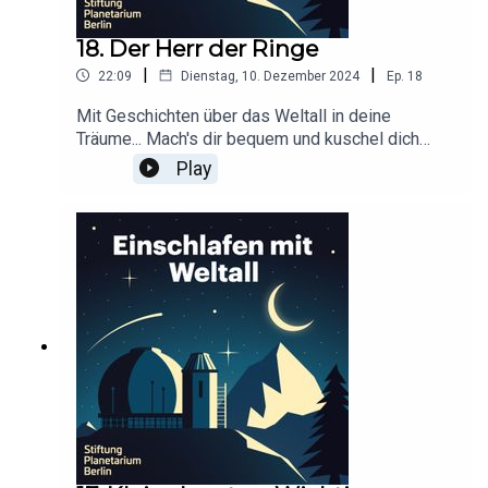
18. Der Herr der Ringe
|
|
22:09
Dienstag, 10. Dezember 2024
Ep.
18
Mit Geschichten über das Weltall in deine
Träume... Mach's dir bequem und kuschel dich
ein!Dieser Podcast wird durch Werbung
Play
finanziert. Infos und Angebote unserer
Werbepartner:
https://linktr.ee/EinschlafenMitPodcastProduzier
t von Anna Germek für Schønlein MediaIn
Kooperation mit der Stiftung Planetarium
BerlinRedaktion: Dr. Felix Lühning, Dr. Monika
Staesche, Ghazal WeberStimme: Dr. Monika
StaescheCover-Artwork von Amadeus E. Fronk