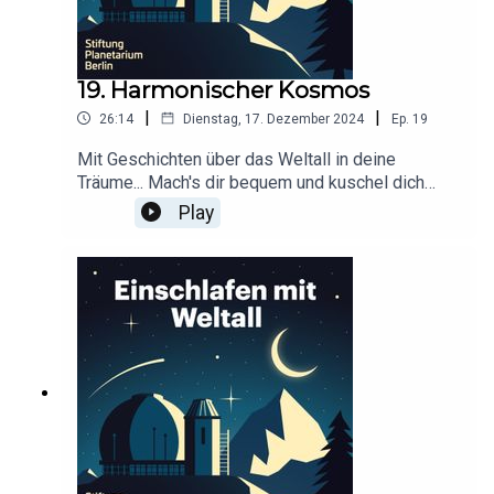
19. Harmonischer Kosmos
|
|
26:14
Dienstag, 17. Dezember 2024
Ep.
19
Mit Geschichten über das Weltall in deine
Träume... Mach's dir bequem und kuschel dich
ein!Dieser Podcast wird durch Werbung
Play
finanziert. Infos und Angebote unserer
Werbepartner:
https://linktr.ee/EinschlafenMitPodcastProduzier
t von Anna Germek für Schønlein MediaIn
Kooperation mit der Stiftung Planetarium
BerlinRedaktion: Dr. Felix Lühning, Dr. Monika
Staesche, Ghazal WeberStimme: Dr. Monika
StaescheCover-Artwork von Amadeus E. Fronk