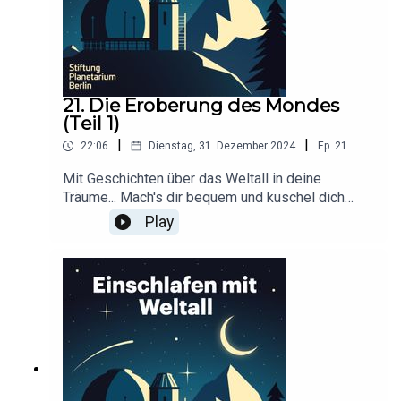
21. Die Eroberung des Mondes
(Teil 1)
|
|
22:06
Dienstag, 31. Dezember 2024
Ep.
21
Mit Geschichten über das Weltall in deine
Träume... Mach's dir bequem und kuschel dich
ein!Dieser Podcast wird durch Werbung
Play
finanziert. Infos und Angebote unserer
Werbepartner:
https://linktr.ee/EinschlafenMitPodcastProduzier
t von Anna Germek für Schønlein MediaIn
Kooperation mit der Stiftung Planetarium
BerlinRedaktion: Dr. Felix Lühning, Dr. Monika
Staesche, Ghazal WeberStimme: Dr. Monika
StaescheCover-Artwork von Amadeus E. Fronk