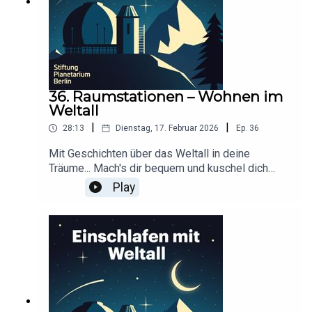
StaescheCover-Artwork von Amadeus E. Fronk
36. Raumstationen – Wohnen im
Weltall
|
|
28:13
Dienstag, 17. Februar 2026
Ep.
36
Mit Geschichten über das Weltall in deine
Träume... Mach's dir bequem und kuschel dich
ein!Dieser Podcast wird durch Werbung
Play
finanziert. Infos und Angebote unserer
Werbepartner:
https://linktr.ee/EinschlafenMitPodcastProduzier
t von Tim Rodenkirchen für Schønlein MediaIn
Kooperation mit der Stiftung Planetarium
BerlinRedaktion: Dr. Felix Lühning, Dr. Monika
Staesche, Ghazal WeberStimme: Dr. Monika
StaescheCover-Artwork von Amadeus E. Fronk