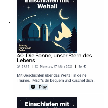
t von Tim Rodenkirchen für Schønlein MediaIn
Kooperation mit der Stiftung Planetarium
BerlinRedaktion: Dr. Felix Lühning, Dr. Monika
Staesche, Ghazal WeberStimme: Dr. Monika
StaescheCover-Artwork von Amadeus E. Fronk
40. Die Sonne, unser Stern des
Lebens
|
|
29:15
Dienstag, 17. März 2026
Ep.
40
Mit Geschichten über das Weltall in deine
Träume... Mach's dir bequem und kuschel dich
ein!Dieser Podcast wird durch Werbung
Play
finanziert. Infos und Angebote unserer
Werbepartner:
https://linktr.ee/EinschlafenMitPodcastProduzier
t von Tim Rodenkirchen für Schønlein MediaIn