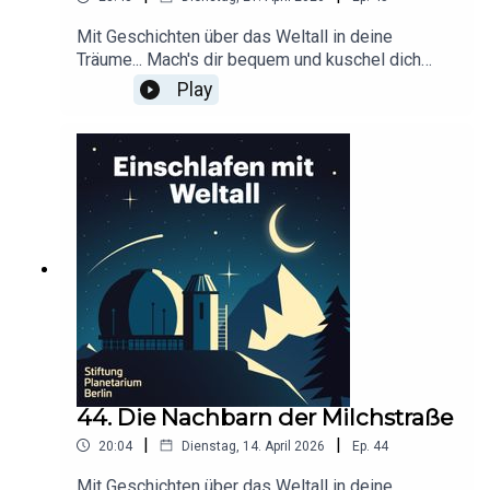
Mit Geschichten über das Weltall in deine
Träume... Mach's dir bequem und kuschel dich
ein!Dieser Podcast wird durch Werbung
Play
finanziert. Infos und Angebote unserer
Werbepartner:
https://linktr.ee/EinschlafenMitPodcastProduzier
t von Tim Rodenkirchen für Schønlein MediaIn
Kooperation mit der Stiftung Planetarium
BerlinRedaktion: Dr. Felix Lühning, Dr. Monika
Staesche, Ghazal WeberStimme: Dr. Monika
StaescheCover-Artwork von Amadeus E. Fronk
44. Die Nachbarn der Milchstraße
|
|
20:04
Dienstag, 14. April 2026
Ep.
44
Mit Geschichten über das Weltall in deine