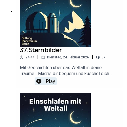
Staesche, Ghazal WeberStimme: Dr. Monika
StaescheCover-Artwork von Amadeus E. Fronk
37. Sternbilder
|
|
24:47
Dienstag, 24. Februar 2026
Ep.
37
Mit Geschichten über das Weltall in deine
Träume... Mach's dir bequem und kuschel dich
ein!Dieser Podcast wird durch Werbung
Play
finanziert. Infos und Angebote unserer
Werbepartner:
https://linktr.ee/EinschlafenMitPodcastProduzier
t von Tim Rodenkirchen für Schønlein MediaIn
Kooperation mit der Stiftung Planetarium
BerlinRedaktion: Dr. Felix Lühning, Dr. Monika
Staesche, Ghazal WeberStimme: Dr. Monika