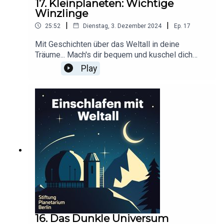
17. Kleinplaneten: Wichtige
Winzlinge
|
|
25:52
Dienstag, 3. Dezember 2024
Ep.
17
Mit Geschichten über das Weltall in deine
Träume... Mach's dir bequem und kuschel dich
ein!Dieser Podcast wird durch Werbung
Play
finanziert. Infos und Angebote unserer
Werbepartner:
https://linktr.ee/EinschlafenMitPodcastProduzier
t von Anna Germek für Schønlein MediaIn
Kooperation mit der Stiftung Planetarium
BerlinRedaktion: Dr. Felix Lühning, Dr. Monika
Staesche, Ghazal WeberStimme: Dr. Monika
StaescheCover-Artwork von Amadeus E. Fronk
16. Das Dunkle Universum