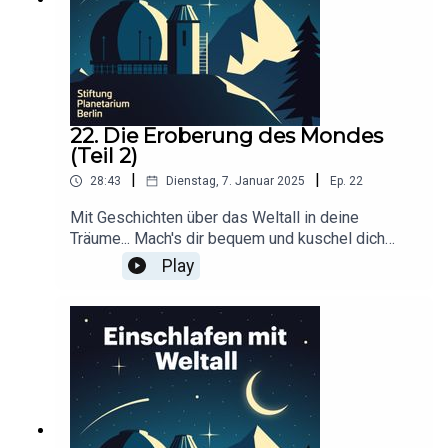
22. Die Eroberung des Mondes
(Teil 2)
|
|
28:43
Dienstag, 7. Januar 2025
Ep.
22
Mit Geschichten über das Weltall in deine
Träume... Mach's dir bequem und kuschel dich
ein!Dieser Podcast wird durch Werbung
Play
finanziert. Infos und Angebote unserer
Werbepartner:
https://linktr.ee/EinschlafenMitPodcastProduzier
t von Anna Germek für Schønlein MediaIn
Kooperation mit der Stiftung Planetarium
BerlinRedaktion: Dr. Felix Lühning, Dr. Monika
Staesche, Ghazal WeberStimme: Dr. Monika
StaescheCover-Artwork von Amadeus E. Fronk