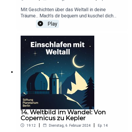
Mit Geschichten über das Weltall in deine
Träume... Mach's dir bequem und kuschel dich
ein!Dieser Podcast wird durch Werbung
Play
finanziert. Infos und Angebote unserer
Werbepartner:
https://linktr.ee/EinschlafenMitPodcastProduzier
t von Anna Germek für Schønlein MediaIn
Kooperation mit der Stiftung Planetarium
BerlinRedaktion: Dr. Felix Lühning, Dr. Monika
Staesche, Ghazal WeberStimme: Dr. Monika
StaescheEdit und Sound Design: Lukas
SweetwoodCover-Artwork von Amadeus E. Fronk
14. Weltbild im Wandel: Von
Copernicus zu Kepler
|
|
19:12
Dienstag, 6. Februar 2024
Ep.
14