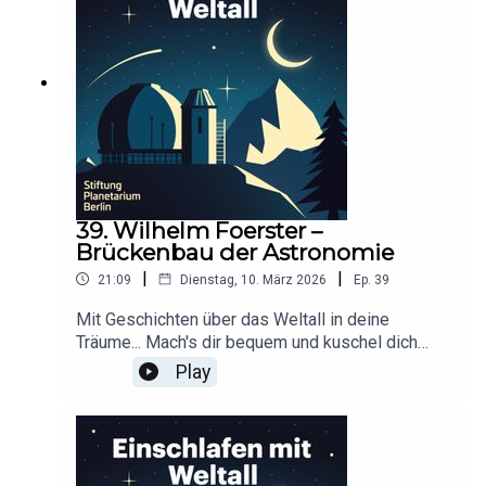
Kooperation mit der Stiftung Planetarium
BerlinRedaktion: Dr. Felix Lühning, Dr. Monika
Staesche, Ghazal WeberStimme: Dr. Monika
StaescheCover-Artwork von Amadeus E. Fronk
39. Wilhelm Foerster –
Brückenbau der Astronomie
|
|
21:09
Dienstag, 10. März 2026
Ep.
39
Mit Geschichten über das Weltall in deine
Träume... Mach's dir bequem und kuschel dich
ein!Dieser Podcast wird durch Werbung
Play
finanziert. Infos und Angebote unserer
Werbepartner:
https://linktr.ee/EinschlafenMitPodcastProduzier
t von Tim Rodenkirchen für Schønlein MediaIn
Kooperation mit der Stiftung Planetarium