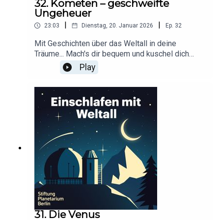
32. Kometen – geschweifte
Ungeheuer
|
|
23:03
Dienstag, 20. Januar 2026
Ep.
32
Mit Geschichten über das Weltall in deine
Träume... Mach's dir bequem und kuschel dich
ein!Dieser Podcast wird durch Werbung
Play
finanziert. Infos und Angebote unserer
Werbepartner:
https://linktr.ee/EinschlafenMitPodcastProduzier
t von Tim Rodenkirchen für Schønlein MediaIn
Kooperation mit der Stiftung Planetarium
BerlinRedaktion: Dr. Felix Lühning, Dr. Monika
Staesche, Ghazal WeberStimme: Dr. Monika
StaescheCover-Artwork von Amadeus E. Fronk
31. Die Venus