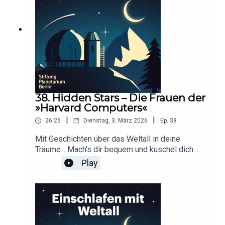
BerlinRedaktion: Dr. Felix Lühning, Dr. Monika
Staesche, Ghazal WeberStimme: Dr. Monika
StaescheCover-Artwork von Amadeus E. Fronk
38. Hidden Stars – Die Frauen der
»Harvard Computers«
|
|
26:26
Dienstag, 3. März 2026
Ep.
38
Mit Geschichten über das Weltall in deine
Träume... Mach's dir bequem und kuschel dich
ein!Dieser Podcast wird durch Werbung
Play
finanziert. Infos und Angebote unserer
Werbepartner:
https://linktr.ee/EinschlafenMitPodcastProduzier
t von Tim Rodenkirchen für Schønlein MediaIn
Kooperation mit der Stiftung Planetarium
BerlinRedaktion: Dr. Felix Lühning, Dr. Monika