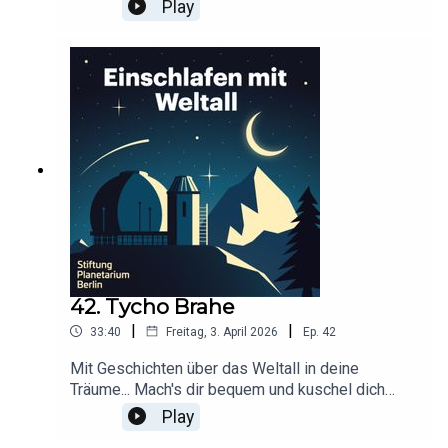
ein!Dieser Podcast wird durch Werbung
Play
finanziert. Infos und Angebote unserer
Werbepartner:
https://linktr.ee/EinschlafenMitPodcastProduzier
t von Tim Rodenkirchen für Schønlein MediaIn
Kooperation mit der Stiftung Planetarium
BerlinRedaktion: Dr. Felix Lühning, Dr. Monika
Staesche, Ghazal WeberStimme: Dr. Monika
StaescheCover-Artwork von Amadeus E. Fronk
42. Tycho Brahe
|
|
33:40
Freitag, 3. April 2026
Ep.
42
Mit Geschichten über das Weltall in deine
Träume... Mach's dir bequem und kuschel dich
ein!Dieser Podcast wird durch Werbung
Play
finanziert. Infos und Angebote unserer