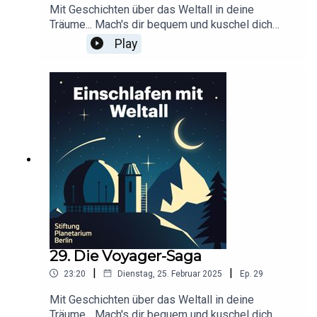
Mit Geschichten über das Weltall in deine
Träume... Mach's dir bequem und kuschel dich
ein!Dieser Podcast wird durch Werbung
Play
finanziert. Infos und Angebote unserer
Werbepartner:
https://linktr.ee/EinschlafenMitPodcastProduzier
t von Tim Rodenkirchen für Schønlein MediaIn
Kooperation mit der Stiftung Planetarium
BerlinRedaktion: Dr. Felix Lühning, Dr. Monika
Staesche, Ghazal WeberStimme: Dr. Monika
StaescheCover-Artwork von Amadeus E. Fronk
29. Die Voyager-Saga
|
|
23:20
Dienstag, 25. Februar 2025
Ep.
29
Mit Geschichten über das Weltall in deine
Träume... Mach's dir bequem und kuschel dich