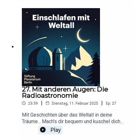
finanziert. Infos und Angebote unserer
Werbepartner:
https://linktr.ee/EinschlafenMitPodcastProduzier
t von Anna Germek für Schønlein MediaIn
Kooperation mit der Stiftung Planetarium
BerlinRedaktion: Dr. Felix Lühning, Dr. Monika
Staesche, Ghazal WeberStimme: Dr. Monika
StaescheCover-Artwork von Amadeus E. Fronk
27. Mit anderen Augen: Die
Radioastronomie
|
|
23:39
Dienstag, 11. Februar 2025
Ep.
27
Mit Geschichten über das Weltall in deine
Träume... Mach's dir bequem und kuschel dich
ein!Dieser Podcast wird durch Werbung
Play
finanziert. Infos und Angebote unserer