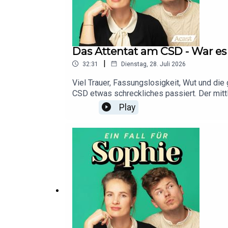
Das Attentat am CSD - War es 
|
32:31
Dienstag, 28. Juli 2026
Viel Trauer, Fassungslosigkeit, Wut und di
CSD etwas schreckliches passiert. Der mitt
wurde getötet, 31 Menschen wurden verletzt
Play
polizeibekannt, wurde videoüberwacht und 
es wirklich ein Justizversagen? Was sind wi