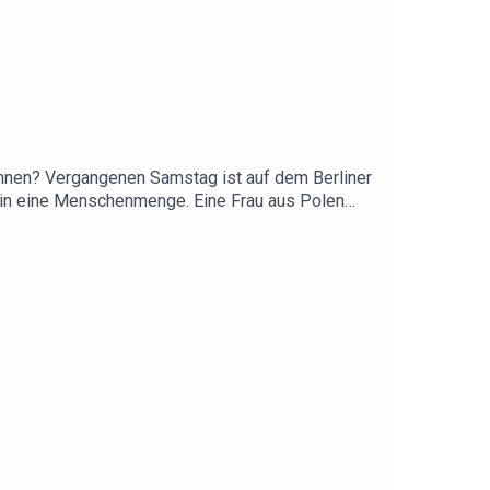
können? Vergangenen Samstag ist auf dem Berliner
r in eine Menschenmenge. Eine Frau aus Polen
 war als islamistischer Gefährder
tischen Konsequenzen werden daraus gezogen, war
all für Sophie.