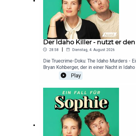
Der Idaho Killer - nutzt er de
|
28:58
Dienstag, 4. August 2026
Die Truecrime-Doku: The Idaho Murders - Ein 
Bryan Kohberger, der in einer Nacht in Idaho 
erklärt, um auch einer drohenden Todesstra
Play
nimmt dieser abgeschlossene und ja mittlerw
Prozess erzwingen. Woher die Sinneswandl
droht? Ein neuer Fall für Sophie.