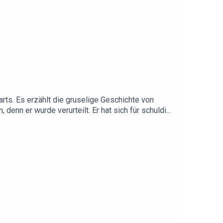
arts. Es erzählt die gruselige Geschichte von
 denn er wurde verurteilt. Er hat sich für schuldig
 Mal über diesen Fall gesprochen. Doch jetzt
ist doch unschuldig und will einen neuen
 das, wenn ihm dann am Ende doch der Tod