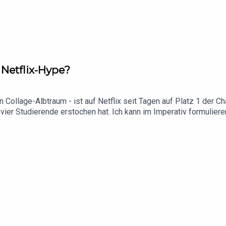
n Netflix-Hype?
Collage-Albtraum - ist auf Netflix seit Tagen auf Platz 1 der Ch
vier Studierende erstochen hat. Ich kann im Imperativ formulieren,
fe zu entgehen. Auch wir haben vor genau einem Jahr zum ersten
eile auch verfilmte Fall eine neue Wendung. Kohberger sagt, er 
ung? Wie hoch sind die Erfolgsaussichten? Und warum macht er