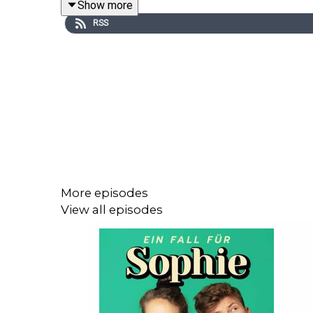
Show more
RSS
NORD VPN Link:
https://nordvpn.com/sophiesfall
More episodes
View all episodes