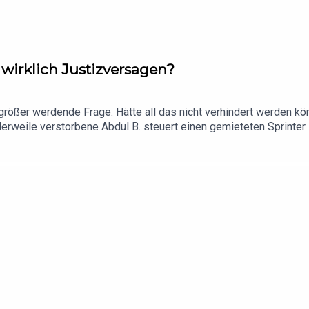
wirklich Justizversagen?
e größer werdende Frage: Hätte all das nicht verhindert werden 
lerweile verstorbene Abdul B. steuert einen gemieteten Sprinte
. Seitdem kommen immer mehr Infos über den Täter ans Licht. Er
konnte dennoch ungehindert seine Tat vollbringen. Welche poli
rklich die Fakten? Und was lernen wir aus aus ihnen? Ein neuer F