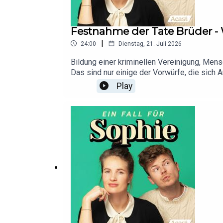
Festnahme der Tate Brüder - 
|
24:00
Dienstag, 21. Juli 2026
Bildung einer kriminellen Vereinigung, Me
Das sind nur einige der Vorwürfe, die sich
Neben all den justitiablen Vorwürfen sind 
Play
patriarchale Rollenbilder und Gewaltakzept
Jungen und junge Männer. Doch, wie wahrsch
komplex ist dieses Gerüst aus mehreren Län