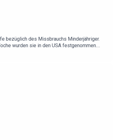
fe bezüglich des Missbrauchs Minderjähriger.
e Woche wurden sie in den USA festgenommen.
e offen frauenfeindliche Weltbilder, extrem
 Millionenpublikum, insbesondere vorpubertäre
ert werden? Was würde ihnen da drohen? Und wie
Prozess. Ein neuer Fall für Sophie