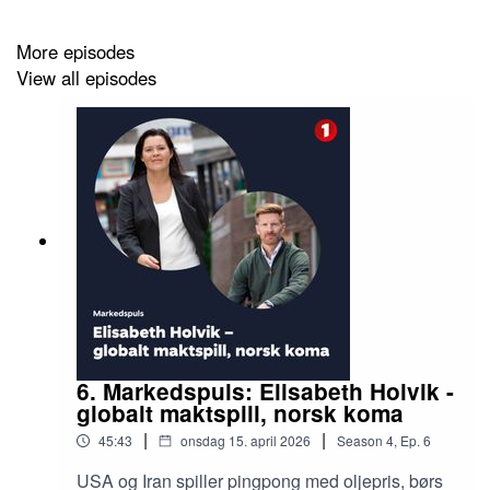
More episodes
View all episodes
6. Markedspuls: Elisabeth Holvik -
globalt maktspill, norsk koma
|
|
45:43
onsdag 15. april 2026
Season
4
,
Ep.
6
USA og Iran spiller pingpong med oljepris, børs