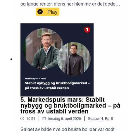
og lange renter, mens her hjemme er det gode
lønnsoppgjør, høy innenlandsk inflasjon og lav
Play
produktivitetsvekst. Podcastvert Jan Håvard
Valstad diskuterer med Sjeføkonom Elisabeth
Holvik i SpareBank 1 hvordan krigen i Iran setter
rammebetingelser fremover, men samtidig hva
Norge kan og bør gjøre for å sette oss selv i en
mer konkurransedyktig posisjon.
5. Markedspuls mars: Stabilt
nybygg og bruktboligmarked – på
tross av ustabil verden
|
|
10:54
torsdag 9. april 2026
Season
4
,
Ep.
5
Salget av både nye og brukte boliger var godt i