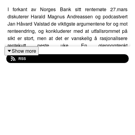
I forkant av Norges Bank sitt rentemøte 27.mars
diskuterer Harald Magnus Andreassen og podcastvert
Jan Håvard Valstad de viktigste argumentene for og mot
renteendring, og konkluderer med at utfallsrommet på
sikt er stort, men at det er vanskelig å rasjonalisere
rentekutt neste uke. En gjennomtenkt
Show more
rentesikringsstrategi er derimot obligatorisk, og for de
RSS
som skal handle næringseiendom kan dagens prisbilde
være et godt utgangspunkt for en langsiktig lønnsom
investering, også fordi begrenset tilbud av nye bygg kan
presse opp leiepris og verdi på eksisterende
eiendomsmasse.