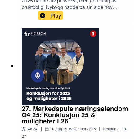
2025 hadde lav prisvekst, men godt salg av
bruktbolig. Nybygg hadde på sin side høy
prisvekst, men moderat salg. Hvordan blir 2026?
Play
Nermin Lizde, Leder Nybygg EiendomsMegler 1
diskuterer markedet og muligheter med
boligmegler Markus Tangvik og podcastvert Jan
Håvard Valstad.
27. Markedspuls næringseiendom
Q4 25: Konklusjon 25 &
muligheter i 26
|
|
46:54
fredag 19. desember 2025
Season
3
,
Ep.
27