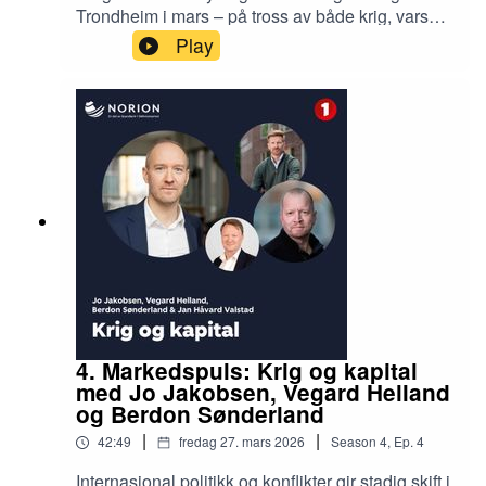
Trondheim i mars – på tross av både krig, varsel
om renteheving og påskeferie. På
Play
bruktboligmarkedet er det typiske familieboliger
som overpresterer på salgbarhet og budrunder,
mens i nybyggmarkedet var det få salgsstarter i
mars, men godt underliggende salg på prosjekter
som har blitt lansert det siste halvåret. Leder
Nybygg Nermin Lizde diskuterer med
Podcastvert Jan Håvard Valstad hva som solgte
siste måned, og hva vi kan forvente av markedet
frem mot sommeren.
4. Markedspuls: Krig og kapital
med Jo Jakobsen, Vegard Helland
og Berdon Sønderland
|
|
42:49
fredag 27. mars 2026
Season
4
,
Ep.
4
Internasjonal politikk og konflikter gir stadig skift i