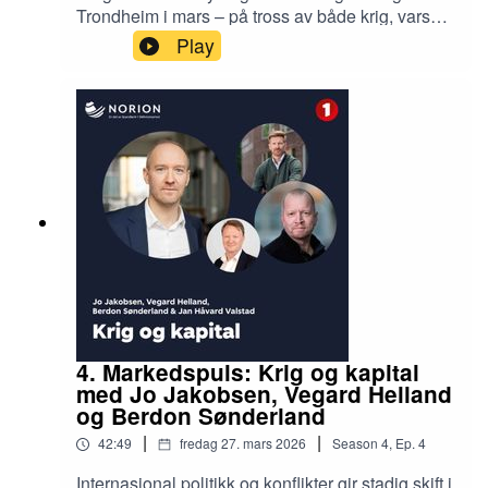
Trondheim i mars – på tross av både krig, varsel
om renteheving og påskeferie. På
Play
bruktboligmarkedet er det typiske familieboliger
som overpresterer på salgbarhet og budrunder,
mens i nybyggmarkedet var det få salgsstarter i
mars, men godt underliggende salg på prosjekter
som har blitt lansert det siste halvåret. Leder
Nybygg Nermin Lizde diskuterer med
Podcastvert Jan Håvard Valstad hva som solgte
siste måned, og hva vi kan forvente av markedet
frem mot sommeren.
4. Markedspuls: Krig og kapital
med Jo Jakobsen, Vegard Helland
og Berdon Sønderland
|
|
42:49
fredag 27. mars 2026
Season
4
,
Ep.
4
Internasjonal politikk og konflikter gir stadig skift i