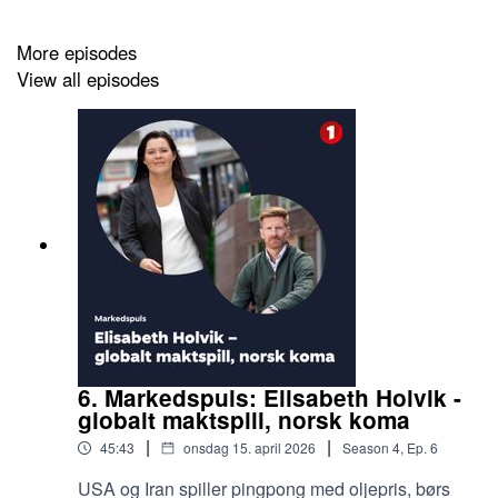
More episodes
View all episodes
6. Markedspuls: Elisabeth Holvik -
globalt maktspill, norsk koma
|
|
45:43
onsdag 15. april 2026
Season
4
,
Ep.
6
USA og Iran spiller pingpong med oljepris, børs