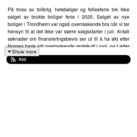
På tross av tollkrig, hetebølger og fellesferie tok ikke
salget av brukte boliger ferie i 2025. Salget av nye
boliger i Trondheim var også overraskende bra når vi tar
hensyn til at det ikke var større salgsstarter i juli. Antall
søknader om finansieringsbevis ser ut til å ha økt etter
Norges bank sitt overraskende rentekutt i juni, og Leder
Show more
nybygg i EiendomsMegler 1 Nermin Lizde og
RSS
podcastvert Jan Håvard Valstad diskuterer hva som må
til for økt nybyggsalg i høst.