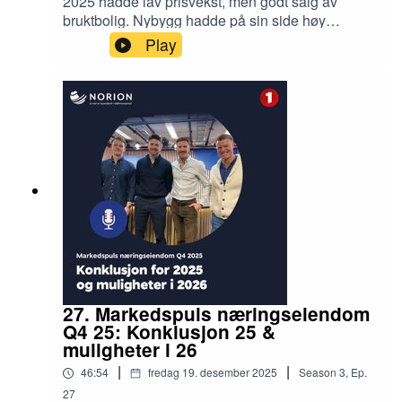
2025 hadde lav prisvekst, men godt salg av
bruktbolig. Nybygg hadde på sin side høy
prisvekst, men moderat salg. Hvordan blir 2026?
Play
Nermin Lizde, Leder Nybygg EiendomsMegler 1
diskuterer markedet og muligheter med
boligmegler Markus Tangvik og podcastvert Jan
Håvard Valstad.
27. Markedspuls næringseiendom
Q4 25: Konklusjon 25 &
muligheter i 26
|
|
46:54
fredag 19. desember 2025
Season
3
,
Ep.
27