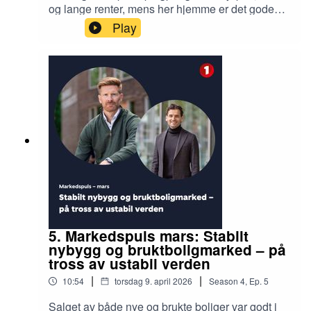
og lange renter, mens her hjemme er det gode
lønnsoppgjør, høy innenlandsk inflasjon og lav
Play
produktivitetsvekst. Podcastvert Jan Håvard
Valstad diskuterer med Sjeføkonom Elisabeth
Holvik i SpareBank 1 hvordan krigen i Iran setter
rammebetingelser fremover, men samtidig hva
Norge kan og bør gjøre for å sette oss selv i en
mer konkurransedyktig posisjon.
5. Markedspuls mars: Stabilt
nybygg og bruktboligmarked – på
tross av ustabil verden
|
|
10:54
torsdag 9. april 2026
Season
4
,
Ep.
5
Salget av både nye og brukte boliger var godt i